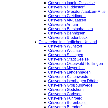
Ortsverein Ingeln-Oesselse
Ortsverein Hiddestorf
Ortsverein Grasdorf/Laatzen-Mitte
Ortsverein Gleidingen
Ortsverein Alt-Laatzen
Ortsverein Arnum
Ortsverein Barsinghausen
Ortsverein Bennigsen
Ortsverein Bredenbeck
Ortsvereine im nördlichen Umland
Ortsverein Wunstorf
Ortsverein Wettmar
Ortsverein Stelingen
Ortsverein Stadt Seelze
Ortsverein Osterwald-Heitlingen
Ortsverein Meyenfeld
Ortsverein Langenhagen
Ortsverein Kaltenweide
Ortsverein Isernhagen Dörfer
Ortsverein Großburgwedel
Ortsverein Godshorn
Ortsverein Garbsen
Ortsverein Fuhrberg
Ortsverein Berenbostel
Ortsverein Burgdorf