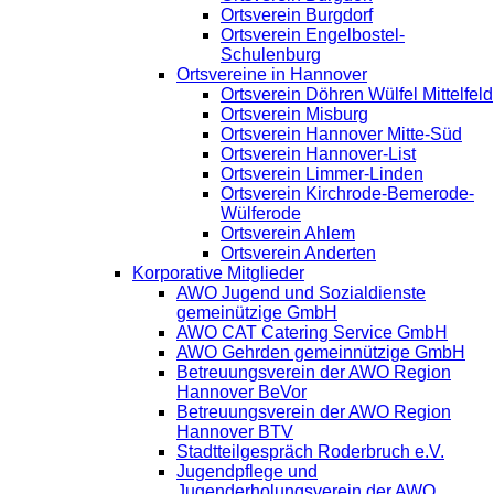
Ortsverein Burgdorf
Ortsverein Engelbostel-
Schulenburg
Ortsvereine in Hannover
Ortsverein Döhren Wülfel Mittelfeld
Ortsverein Misburg
Ortsverein Hannover Mitte-Süd
Ortsverein Hannover-List
Ortsverein Limmer-Linden
Ortsverein Kirchrode-Bemerode-
Wülferode
Ortsverein Ahlem
Ortsverein Anderten
Korporative Mitglieder
AWO Jugend und Sozialdienste
gemeinützige GmbH
AWO CAT Catering Service GmbH
AWO Gehrden gemeinnützige GmbH
Betreuungsverein der AWO Region
Hannover BeVor
Betreuungsverein der AWO Region
Hannover BTV
Stadtteilgespräch Roderbruch e.V.
Jugendpflege und
Jugenderholungsverein der AWO