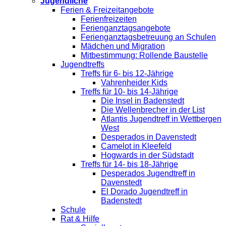
Jugendliche
Ferien & Freizeitangebote
Ferienfreizeiten
Ferienganztagsangebote
Ferienganztagsbetreuung an Schulen
Mädchen und Migration
Mitbestimmung: Rollende Baustelle
Jugendtreffs
Treffs für 6- bis 12-Jährige
Vahrenheider Kids
Treffs für 10- bis 14-Jährige
Die Insel in Badenstedt
Die Wellenbrecher in der List
Atlantis Jugendtreff in Wettbergen
West
Desperados in Davenstedt
Camelot in Kleefeld
Hogwards in der Südstadt
Treffs für 14- bis 18-Jährige
Desperados Jugendtreff in
Davenstedt
El Dorado Jugendtreff in
Badenstedt
Schule
Rat & Hilfe