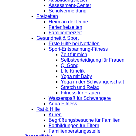
Assessment-Center
Schulvermeidung
Freizeiten
Heim an der Düne
Ferienfreizeiten
Familienfreizeit
Gesundheit & Sport
Erste Hilfe bei Notfällen
Sport-Entspannung-Fitness
Zeit für mich
Selbstverteidigung für Frauen
Qi Gong
Life Kinetik
Yoga mit Baby
Yoga in der Schwangerschaft
Stretch und Relax
Fitness für Frauen
Wasserspaß für Schwangere
Aqua Fitness
Rat & Hilfe
Kuren
Begrüßungsbesuche für Familien
Fortbildungen für Eltern
Familienberatungsstelle