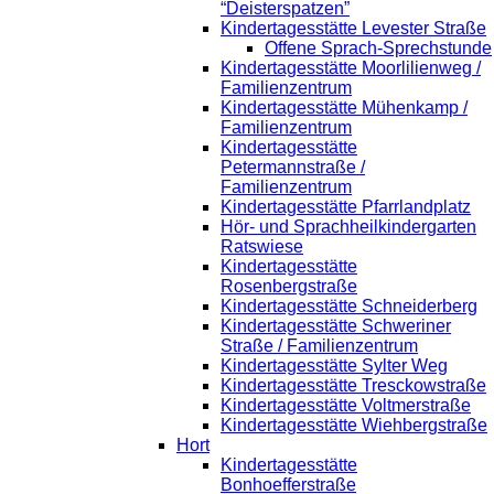
“Deisterspatzen”
Kindertagesstätte Levester Straße
Offene Sprach-Sprechstunde
Kindertagesstätte Moorlilienweg /
Familienzentrum
Kindertagesstätte Mühenkamp /
Familienzentrum
Kindertagesstätte
Petermannstraße /
Familienzentrum
Kindertagesstätte Pfarrlandplatz
Hör- und Sprachheilkindergarten
Ratswiese
Kindertagesstätte
Rosenbergstraße
Kindertagesstätte Schneiderberg
Kindertagesstätte Schweriner
Straße / Familienzentrum
Kindertagesstätte Sylter Weg
Kindertagesstätte Tresckowstraße
Kindertagesstätte Voltmerstraße
Kindertagesstätte Wiehbergstraße
Hort
Kindertagesstätte
Bonhoefferstraße