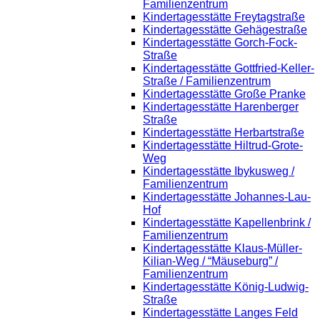
Familienzentrum
Kindertagesstätte Freytagstraße
Kindertagesstätte Gehägestraße
Kindertagesstätte Gorch-Fock-
Straße
Kindertagesstätte Gottfried-Keller-
Straße / Familienzentrum
Kindertagesstätte Große Pranke
Kindertagesstätte Harenberger
Straße
Kindertagesstätte Herbartstraße
Kindertagesstätte Hiltrud-Grote-
Weg
Kindertagesstätte Ibykusweg /
Familienzentrum
Kindertagesstätte Johannes-Lau-
Hof
Kindertagesstätte Kapellenbrink /
Familienzentrum
Kindertagesstätte Klaus-Müller-
Kilian-Weg / “Mäuseburg” /
Familienzentrum
Kindertagesstätte König-Ludwig-
Straße
Kindertagesstätte Langes Feld