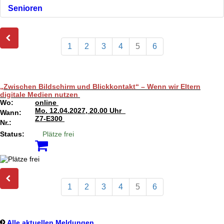
Senioren
1
2
3
4
5
6
„Zwischen Bildschirm und Blickkontakt“ – Wenn wir Eltern
digitale Medien nutzen
Wo:
online
Mo.
12.04.2027, 20.00 Uhr
Wann:
Z7-E300
Nr.:
Status:
Plätze frei
1
2
3
4
5
6
Alle aktuellen Meldungen