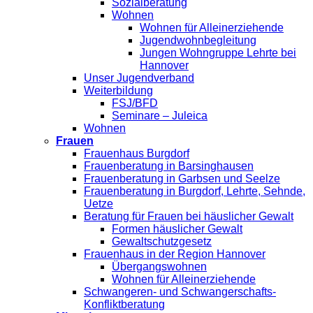
Sozialberatung
Wohnen
Wohnen für Alleinerziehende
Jugendwohnbegleitung
Jungen Wohngruppe Lehrte bei
Hannover
Unser Jugendverband
Weiterbildung
FSJ/BFD
Seminare – Juleica
Wohnen
Frauen
Frauenhaus Burgdorf
Frauenberatung in Barsinghausen
Frauenberatung in Garbsen und Seelze
Frauenberatung in Burgdorf, Lehrte, Sehnde,
Uetze
Beratung für Frauen bei häuslicher Gewalt
Formen häuslicher Gewalt
Gewaltschutzgesetz
Frauenhaus in der Region Hannover
Übergangswohnen
Wohnen für Alleinerziehende
Schwangeren- und Schwangerschafts-
Konfliktberatung