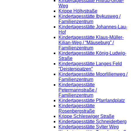
Kindertagesstätte Hiltrud-Grote-
Weg
Krippe Höltystraße
Kindertagesstätte Ibykusweg /
Familienzentrum
Kindertagesstätte Johannes-Lau-
Hof
Kindertagesstätte Klaus-Müller-
Kilian-Weg / “Mäuseburg” /
Familienzentrum
Kindertagesstätte König-Ludwig-
Straße
Kindertagesstätte Langes Feld
“Deisterspatzen”
Kindertagesstätte Moorlilienweg /
Familienzentrum
Kindertagesstätte
Petermannstraße /
Familienzentrum
Kindertagesstätte Pfarrlandplatz
Kindertagesstätte
Rosenbergstraße
Krippe Schleswiger Straße
Kindertagesstätte Schneiderberg
Kindertagesstätte Sylter Weg