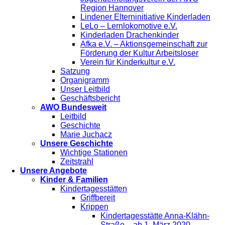
Region Hannover
Lindener Elterninitiative Kinderladen
LeLo – Lernlokomotive e.V.
Kinderladen Drachenkinder
Afka e.V. – Aktionsgemeinschaft zur
Förderung der Kultur Arbeitsloser
Verein für Kinderkultur e.V.
Satzung
Organigramm
Unser Leitbild
Geschäftsbericht
AWO Bundesweit
Leitbild
Geschichte
Marie Juchacz
Unsere Geschichte
Wichtige Stationen
Zeitstrahl
Unsere Angebote
Kinder & Familien
Kindertagesstätten
Griffbereit
Krippen
Kindertagesstätte Anna-Klähn-
Straße – ab 1. März 2020