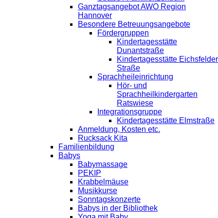
Ganztagsangebot AWO Region
Hannover
Besondere Betreuungsangebote
Fördergruppen
Kindertagesstätte
Dunantstraße
Kindertagesstätte Eichsfelder
Straße
Sprachheileinrichtung
Hör- und
Sprachheilkindergarten
Ratswiese
Integrationsgruppe
Kindertagesstätte Elmstraße
Anmeldung, Kosten etc.
Rucksack Kita
Familienbildung
Babys
Babymassage
PEKIP
Krabbelmäuse
Musikkurse
Sonntagskonzerte
Babys in der Bibliothek
Yoga mit Baby