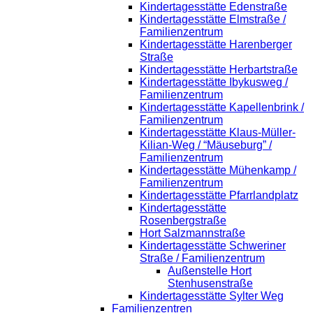
Kindertagesstätte Edenstraße
Kindertagesstätte Elmstraße /
Familienzentrum
Kindertagesstätte Harenberger
Straße
Kindertagesstätte Herbartstraße
Kindertagesstätte Ibykusweg /
Familienzentrum
Kindertagesstätte Kapellenbrink /
Familienzentrum
Kindertagesstätte Klaus-Müller-
Kilian-Weg / “Mäuseburg” /
Familienzentrum
Kindertagesstätte Mühenkamp /
Familienzentrum
Kindertagesstätte Pfarrlandplatz
Kindertagesstätte
Rosenbergstraße
Hort Salzmannstraße
Kindertagesstätte Schweriner
Straße / Familienzentrum
Außenstelle Hort
Stenhusenstraße
Kindertagesstätte Sylter Weg
Familienzentren