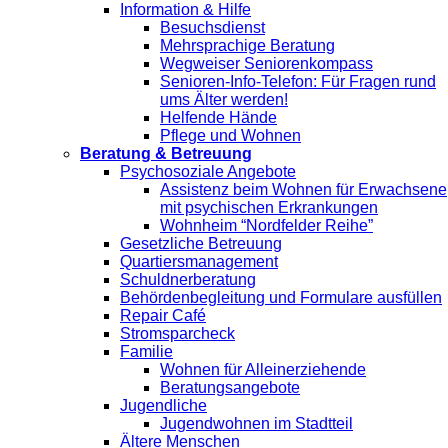
Information & Hilfe
Besuchsdienst
Mehrsprachige Beratung
Wegweiser Seniorenkompass
Senioren-Info-Telefon: Für Fragen rund
ums Älter werden!
Helfende Hände
Pflege und Wohnen
Beratung & Betreuung
Psychosoziale Angebote
Assistenz beim Wohnen für Erwachsene
mit psychischen Erkrankungen
Wohnheim “Nordfelder Reihe”
Gesetzliche Betreuung
Quartiersmanagement
Schuldnerberatung
Behördenbegleitung und Formulare ausfüllen
Repair Café
Stromsparcheck
Familie
Wohnen für Alleinerziehende
Beratungsangebote
Jugendliche
Jugendwohnen im Stadtteil
Ältere Menschen