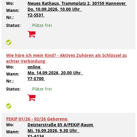
Wo:
Neues Rathaus, Trammplatz 2, 30159 Hannover
Do.
10.09.2026, 10.00 Uhr
Wann:
Kindertagesstätte Tresckowstraße
Y2-S531
Nr.:
Status:
Plätze frei
Kindertagesstätte Voltmerstraße
Kindertagesstätte Wiehbergstraße
Wie höre ich mein Kind? - Aktives Zuhören als Schlüssel zu
echter Verbindung
Wo:
online
Mo.
14.09.2026, 20.00 Uhr
Wann:
Y7-E700
Nr.:
Status:
Plätze frei
PEKiP 01/26 - 02/26 Geborene
Wo:
Deisterstraße 85 A/PEKiP-Raum
Mi.
16.09.2026, 9.30 Uhr
Wann:
Y1-A134