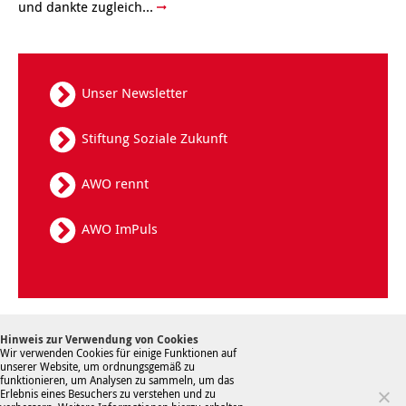
und dankte zugleich...
Unser Newsletter
Stiftung Soziale Zukunft
AWO rennt
AWO ImPuls
Kontakt
Datenschutz
Sitemap
Hinweis zur Verwendung von Cookies
Hinweisgebersystem
Impressum
Wir verwenden Cookies für einige Funktionen auf
unserer Website, um ordnungsgemäß zu
funktionieren, um Analysen zu sammeln, um das
Erlebnis eines Besuchers zu verstehen und zu