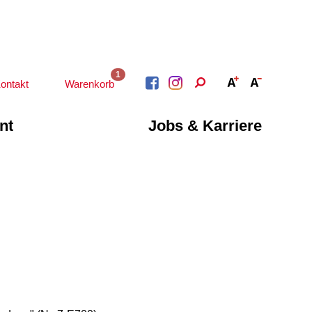
1
ontakt
Warenkorb
nt
Jobs & Karriere
BERATUNG &
ARBEIT &
BETREUUNG
QUALIFIZIERUNG
Psychosoziale
Beratung &
Angebote
Qualifizierung
Gesetzliche Betreuung
Fortbildung
Beratung für Menschen
n
Quartiersmanagement
mit Schwerbehinderung
ote
Schuldnerberatung
im Arbeitsleben
Behördenbegleitung
Betätigung für
und Formulare
Menschen mit
ausfüllen