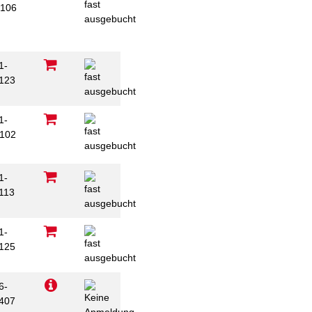
106
1-
123
1-
102
1-
113
1-
125
6-
407