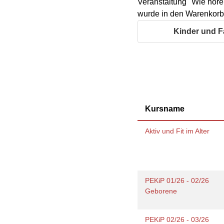
Veranstaltung "Wie höre
Geschäftsbericht
Schule
Bera
Wohnen
wurde in den Warenkorb 
Freizeiten
häus
Gesundheit & Sport
Frau
Kinder und F
Regi
Rat & Hilfe
Schw
Schw
Konf
Kursname
Aktiv und Fit im Alter
PEKiP 01/26 - 02/26
Geborene
PEKiP 02/26 - 03/26