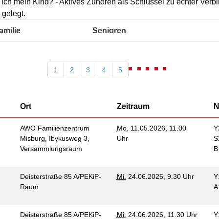
Kommunikation und
 ich mein Kind? - Aktives Zuhören als Schlüssel zu echter Verb
tung für Frauen bei
Teilhabe
gelegt.
licher Gewalt
enhaus in der
amilie
Senioren
on Hannover
angeren- und
angerschafts-
liktberatung
1
2
3
4
5
Ort
Zeitraum
N
AWO Familienzentrum
Mo.
11.05.2026, 11.00
Y
Misburg, Ibykusweg 3,
Uhr
S
Versammlungsraum
Deisterstraße 85 A/PEKiP-
Mi.
24.06.2026, 9.30 Uhr
Y
Raum
A
Deisterstraße 85 A/PEKiP-
Mi.
24.06.2026, 11.30 Uhr
Y