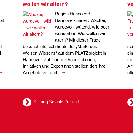
wollen wir altern?
ve
Region Hannover/
at
Hannover-Linden. Wacker,
würdevoll, wütend, wild oder
wunderbar: Wie wollen wir
altern? Mit dieser Frage
d
beschäftigte sich heute der „Markt des
se
l
Weisen Wissens“ auf dem PLATZprojekt in
ei
Hannover. Zahlreiche Organisationen,
si
Initiativen und Expertinnen stellten dort ihre
Am
Angebote vor und...
of
Stiftung Soziale Zukunft