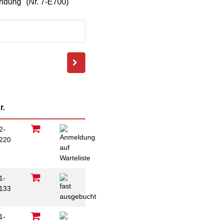
indung" (Nr. 7-E700)
psychischen
Beeinträchtigungen
Repair Café
Stromsparcheck
Familie
Jugendliche
Ältere Menschen
Migration
Menschen mit
Behinderungen
r.
2-
220
B
1-
133
1-