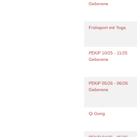
Geborene
Frühsport mit Yoga
PEKiP 10/25 - 11/25
Geborene
PEKiP 05/26 - 06/26
Geborene
Qi Gong