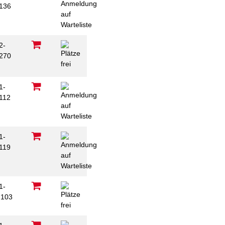
136
2-
270
C
1-
112
1-
119
1-
103