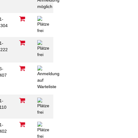
1-
304
1-
222
6-
407
1-
110
1-
402