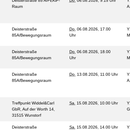
Deisterstraße 85 A/PEKiP-
Do.
06.08.2026, 9.15 Uhr
Y
Raum
A
Deisterstraße
Do.
06.08.2026, 17.00
Y
85A/Bewegungsraum
Uhr
M
Deisterstraße
Do.
06.08.2026, 18.00
Y
85A/Bewegungsraum
Uhr
M
Deisterstraße
Do.
13.08.2026, 11.00 Uhr
Y
85A/Bewegungsraum
A
Treffpunkt Widdel&Carl
Sa.
15.08.2026, 10.00 Uhr
Y
GbR, Auf der Worth 14,
G
n
31515 Wunstorf
Deisterstraße
Sa.
15.08.2026, 14.00 Uhr
Y