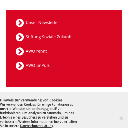
Unser Newsletter
Stiftung Soziale Zukunft
AWO rennt
AWO ImPuls
Kontakt
Datenschutz
Sitemap
Hinweis zur Verwendung von Cookies
Hinweisgebersystem
Impressum
Wir verwenden Cookies für einige Funktionen auf
unserer Website, um ordnungsgemäß zu
funktionieren, um Analysen zu sammeln, um das
Erlebnis eines Besuchers zu verstehen und zu
verbessern. Weitere Informationen hierzu erhalten
Sie in unsere
Datenschutzerklärung
.