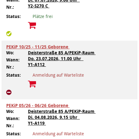
Y2-S270 C
Kindertagesstätte Johannes-Lau-Hof
Kindertagesstätte Herbartstraße
Nr.:
Status:
Plätze frei
Kindertagesstätte Klaus-Müller-Kilian-Weg /
Kindertagesstätte Hiltrud-Grote-Weg
“Mäuseburg” / Familienzentrum
Kindertagesstätte König-Ludwig-Straße
Kindertagesstätte Ibykusweg / Familienzentrum
PEKiP 10/25 - 11/25 Geborene
Wo:
Deisterstraße 85 A/PEKiP-Raum
Kindertagesstätte Langes Feld “Deisterspatzen”
Kindertagesstätte Johannes-Lau-Hof
Do.
23.07.2026, 11.00 Uhr
Wann:
Y1-A112
Kindertagesstätte Moorlilienweg /
Kindertagesstätte Kapellenbrink /
Nr.:
Familienzentrum
Familienzentrum
Status:
Anmeldung auf Warteliste
Kindertagesstätte Petermannstraße /
Kindertagesstätte Klaus-Müller-Kilian-Weg /
Familienzentrum
“Mäuseburg” / Familienzentrum
Kindertagesstätte Pfarrlandplatz
Kindertagesstätte König-Ludwig-Straße
PEKiP 05/26 - 06/26 Geborene
Wo:
Deisterstraße 85 A/PEKiP-Raum
Kindertagesstätte Rosenbergstraße
Kindertagesstätte Langes Feld “Deisterspatzen”
Di.
04.08.2026, 9.15 Uhr
Wann:
Y1-A119
Nr.:
Krippe Schleswiger Straße
Kindertagesstätte Levester Straße
Status:
Anmeldung auf Warteliste