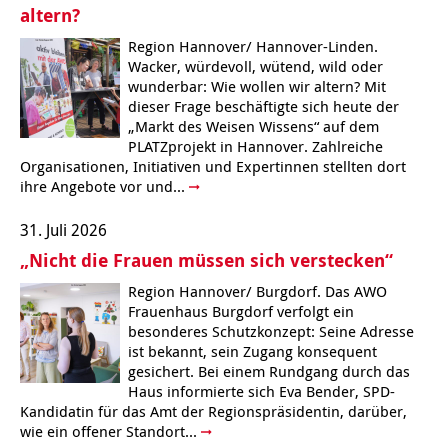
altern?
Region Hannover/ Hannover-Linden.
Wacker, würdevoll, wütend, wild oder
wunderbar: Wie wollen wir altern? Mit
dieser Frage beschäftigte sich heute der
„Markt des Weisen Wissens“ auf dem
PLATZprojekt in Hannover. Zahlreiche
Organisationen, Initiativen und Expertinnen stellten dort
ihre Angebote vor und...
31. Juli 2026
„Nicht die Frauen müssen sich verstecken“
Region Hannover/ Burgdorf. Das AWO
Frauenhaus Burgdorf verfolgt ein
besonderes Schutzkonzept: Seine Adresse
ist bekannt, sein Zugang konsequent
gesichert. Bei einem Rundgang durch das
Haus informierte sich Eva Bender, SPD-
Kandidatin für das Amt der Regionspräsidentin, darüber,
wie ein offener Standort...