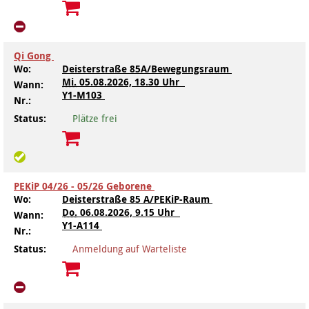
Kindertagesstätte Moorlilienweg /
Kindertagesstätte Schneiderberg
Offene Sprach-Sprechstunde
Familienzentrum
Qi Gong
Kindertagesstätte Sylter Weg
Kindertagesstätte Mühenkamp / Familienzentrum
Wo:
Deisterstraße 85A/Bewegungsraum
Mi.
05.08.2026, 18.30 Uhr
Wann:
Kindertagesstätte Petermannstraße /
Kindertagesstätte Tresckowstraße
Y1-M103
Familienzentrum
Nr.:
Status:
Plätze frei
Kindertagesstätte Voltmerstraße
Kindertagesstätte Pfarrlandplatz
Kindertagesstätte Wiehbergstraße
Hör- und Sprachheilkindergarten Ratswiese
PEKiP 04/26 - 05/26 Geborene
Kindertagesstätte Rosenbergstraße
Wo:
Deisterstraße 85 A/PEKiP-Raum
Do.
06.08.2026, 9.15 Uhr
Wann:
Y1-A114
Nr.:
Kindertagesstätte Schneiderberg
Status:
Anmeldung auf Warteliste
Kindertagesstätte Schweriner Straße /
Familienzentrum
Kindertagesstätte Sylter Weg