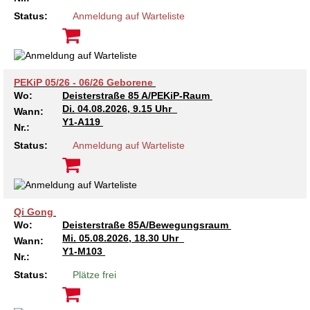
Kindertagesstätte Johannes-Lau-Hof
Kindertagesstätte Herbartstraße
Status:
Anmeldung auf Warteliste
Kindertagesstätte Klaus-Müller-Kilian-Weg /
Kindertagesstätte Hiltrud-Grote-Weg
“Mäuseburg” / Familienzentrum
Kindertagesstätte König-Ludwig-Straße
Kindertagesstätte Ibykusweg / Familienzentrum
PEKiP 05/26 - 06/26 Geborene
Wo:
Deisterstraße 85 A/PEKiP-Raum
Kindertagesstätte Langes Feld “Deisterspatzen”
Kindertagesstätte Johannes-Lau-Hof
Di.
04.08.2026, 9.15 Uhr
Wann:
Y1-A119
Nr.:
Kindertagesstätte Moorlilienweg /
Kindertagesstätte Kapellenbrink /
Status:
Anmeldung auf Warteliste
Familienzentrum
Familienzentrum
Kindertagesstätte Petermannstraße /
Kindertagesstätte Klaus-Müller-Kilian-Weg /
Familienzentrum
“Mäuseburg” / Familienzentrum
Qi Gong
Kindertagesstätte Pfarrlandplatz
Kindertagesstätte König-Ludwig-Straße
Wo:
Deisterstraße 85A/Bewegungsraum
Mi.
05.08.2026, 18.30 Uhr
Wann:
Kindertagesstätte Rosenbergstraße
Kindertagesstätte Langes Feld “Deisterspatzen”
Y1-M103
Nr.:
Status:
Plätze frei
Krippe Schleswiger Straße
Kindertagesstätte Levester Straße