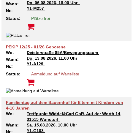
Do.
06.08.2026, 18.00 Uhr
Wann:
Kindertagesstätte Tresckowstraße
Y1-M257
Nr.:
Status:
Plätze frei
Kindertagesstätte Voltmerstraße
Kindertagesstätte Wiehbergstraße
PEKiP 12/25 - 01/26 Geborene
Wo:
Deisterstraße 85A/Bewegungsraum
Do.
13.08.2026, 11.00 Uhr
Wann:
Y1-A129
Nr.:
Status:
Anmeldung auf Warteliste
Familientag auf dem Bauernhof für Eltern mit Kindern von
4-10 Jahren
Wo:
Treffpunkt Widdel&Carl GbR, Auf der Worth 14,
31515 Wunstorf
Wann:
Sa.
15.08.2026, 10.00 Uhr
Y1-G103
Nr.: