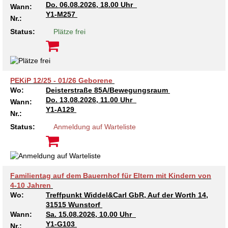
Do.
06.08.2026, 18.00 Uhr
Wann:
Kindertagesstätte Tresckowstraße
Y1-M257
Nr.:
Status:
Plätze frei
Kindertagesstätte Voltmerstraße
Kindertagesstätte Wiehbergstraße
PEKiP 12/25 - 01/26 Geborene
Wo:
Deisterstraße 85A/Bewegungsraum
Do.
13.08.2026, 11.00 Uhr
Wann:
Y1-A129
Nr.:
Status:
Anmeldung auf Warteliste
Familientag auf dem Bauernhof für Eltern mit Kindern von
4-10 Jahren
Wo:
Treffpunkt Widdel&Carl GbR, Auf der Worth 14,
31515 Wunstorf
Wann:
Sa.
15.08.2026, 10.00 Uhr
Y1-G103
Nr.: