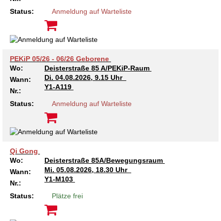
Kindertagesstätte Johannes-Lau-Hof
Kindertagesstätte Herbartstraße
Status:
Anmeldung auf Warteliste
Kindertagesstätte Klaus-Müller-Kilian-Weg /
Kindertagesstätte Hiltrud-Grote-Weg
“Mäuseburg” / Familienzentrum
Kindertagesstätte König-Ludwig-Straße
Kindertagesstätte Ibykusweg / Familienzentrum
PEKiP 05/26 - 06/26 Geborene
Wo:
Deisterstraße 85 A/PEKiP-Raum
Kindertagesstätte Langes Feld “Deisterspatzen”
Kindertagesstätte Johannes-Lau-Hof
Di.
04.08.2026, 9.15 Uhr
Wann:
Y1-A119
Nr.:
Kindertagesstätte Moorlilienweg /
Kindertagesstätte Kapellenbrink /
Status:
Anmeldung auf Warteliste
Familienzentrum
Familienzentrum
Kindertagesstätte Petermannstraße /
Kindertagesstätte Klaus-Müller-Kilian-Weg /
Familienzentrum
“Mäuseburg” / Familienzentrum
Qi Gong
Kindertagesstätte Pfarrlandplatz
Kindertagesstätte König-Ludwig-Straße
Wo:
Deisterstraße 85A/Bewegungsraum
Mi.
05.08.2026, 18.30 Uhr
Wann:
Kindertagesstätte Rosenbergstraße
Kindertagesstätte Langes Feld “Deisterspatzen”
Y1-M103
Nr.:
Status:
Plätze frei
Krippe Schleswiger Straße
Kindertagesstätte Levester Straße