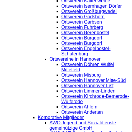
Ortsverein Kaltenweide
Ortsverein Isernhagen Dörfer
Ortsverein Großburgwedel
Ortsverein Godshorn
Ortsverein Garbsen
Ortsverein Fuhrberg
Ortsverein Berenbostel
Ortsverein Burgdorf
Ortsverein Burgdorf
Ortsverein Engelbostel-
Schulenburg
Ortsvereine in Hannover
Ortsverein Döhren Wülfel
Mittelfeld
Ortsverein Misburg
Ortsverein Hannover Mitte-Süd
Ortsverein Hannover-List
Ortsverein Limmer-Linden
Ortsverein Kirchrode-Bemerode-
Wülferode
Ortsverein Ahlem
Ortsverein Anderten
Korporative Mitglieder
AWO Jugend und Sozialdienste
gemeinützige GmbH