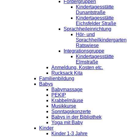
Fördergruppen
Kindertagesstätte
Dunantstraße
Kindertagesstätte
Eichsfelder Straße
Sprachheileinrichtung
Hör- und
Sprachheilkindergarten
Ratswiese
Integrationsgruppe
Kindertagesstätte
Elmstraße
Anmeldung, Kosten etc.
Rucksack Kita
Familienbildung
Babys
Babymassage
PEKIP
Krabbelmäuse
Musikkurse
Sonntagskonzerte
Babys in der Bibliothek
Yoga mit Baby
Kinder
Kinder 1-3 Jahre