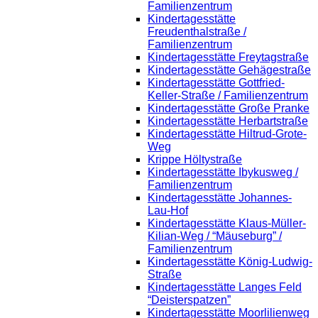
Familienzentrum
Kindertagesstätte
Freudenthalstraße /
Familienzentrum
Kindertagesstätte Freytagstraße
Kindertagesstätte Gehägestraße
Kindertagesstätte Gottfried-
Keller-Straße / Familienzentrum
Kindertagesstätte Große Pranke
Kindertagesstätte Herbartstraße
Kindertagesstätte Hiltrud-Grote-
Weg
Krippe Höltystraße
Kindertagesstätte Ibykusweg /
Familienzentrum
Kindertagesstätte Johannes-
Lau-Hof
Kindertagesstätte Klaus-Müller-
Kilian-Weg / “Mäuseburg” /
Familienzentrum
Kindertagesstätte König-Ludwig-
Straße
Kindertagesstätte Langes Feld
“Deisterspatzen”
Kindertagesstätte Moorlilienweg