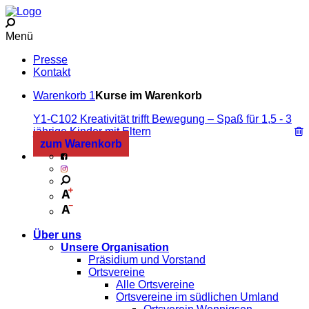
Menü
Presse
Kontakt
Warenkorb
1
Kurse im Warenkorb
Y1-C102 Kreativität trifft Bewegung – Spaß für 1,5 - 3
jährige Kinder mit Eltern
zum Warenkorb
Über uns
Unsere Organisation
Präsidium und Vorstand
Ortsvereine
Alle Ortsvereine
Ortsvereine im südlichen Umland