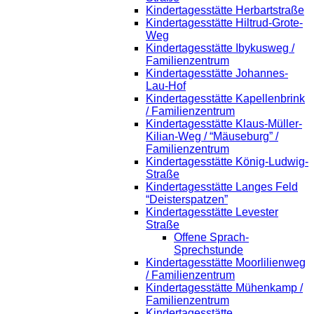
Kindertagesstätte Herbartstraße
Kindertagesstätte Hiltrud-Grote-
Weg
Kindertagesstätte Ibykusweg /
Familienzentrum
Kindertagesstätte Johannes-
Lau-Hof
Kindertagesstätte Kapellenbrink
/ Familienzentrum
Kindertagesstätte Klaus-Müller-
Kilian-Weg / “Mäuseburg” /
Familienzentrum
Kindertagesstätte König-Ludwig-
Straße
Kindertagesstätte Langes Feld
“Deisterspatzen”
Kindertagesstätte Levester
Straße
Offene Sprach-
Sprechstunde
Kindertagesstätte Moorlilienweg
/ Familienzentrum
Kindertagesstätte Mühenkamp /
Familienzentrum
Kindertagesstätte