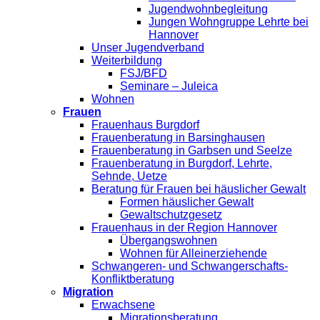
Jugendwohnbegleitung
Jungen Wohngruppe Lehrte bei
Hannover
Unser Jugendverband
Weiterbildung
FSJ/BFD
Seminare – Juleica
Wohnen
Frauen
Frauenhaus Burgdorf
Frauenberatung in Barsinghausen
Frauenberatung in Garbsen und Seelze
Frauenberatung in Burgdorf, Lehrte,
Sehnde, Uetze
Beratung für Frauen bei häuslicher Gewalt
Formen häuslicher Gewalt
Gewaltschutzgesetz
Frauenhaus in der Region Hannover
Übergangswohnen
Wohnen für Alleinerziehende
Schwangeren- und Schwangerschafts-
Konfliktberatung
Migration
Erwachsene
Migrationsberatung