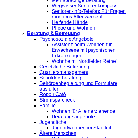
Mehrsprachige Beratung
Wegweiser Seniorenkompass
Senioren-Info-Telefon: Für Fragen
rund ums Älter werden!
Helfende Hände
Pflege und Wohnen
Beratung & Betreuung
Psychosoziale Angebote
Assistenz beim Wohnen für
Erwachsene mit psychischen
Erkrankungen
Wohnheim “Nordfelder Reihe”
Gesetzliche Betreuung
Quartiersmanagement
Schuldnerberatung
Behördenbegleitung und Formulare
ausfüllen
Repair Café
Stromsparcheck
Familie
Wohnen für Alleinerziehende
Beratungsangebote
Jugendliche
Jugendwohnen im Stadtteil
Ältere Menschen