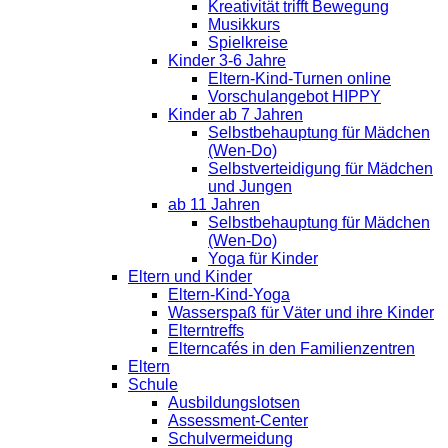
Kreativität trifft Bewegung
Musikkurs
Spielkreise
Kinder 3-6 Jahre
Eltern-Kind-Turnen online
Vorschulangebot HIPPY
Kinder ab 7 Jahren
Selbstbehauptung für Mädchen
(Wen-Do)
Selbstverteidigung für Mädchen
und Jungen
ab 11 Jahren
Selbstbehauptung für Mädchen
(Wen-Do)
Yoga für Kinder
Eltern und Kinder
Eltern-Kind-Yoga
Wasserspaß für Väter und ihre Kinder
Elterntreffs
Elterncafés in den Familienzentren
Eltern
Schule
Ausbildungslotsen
Assessment-Center
Schulvermeidung