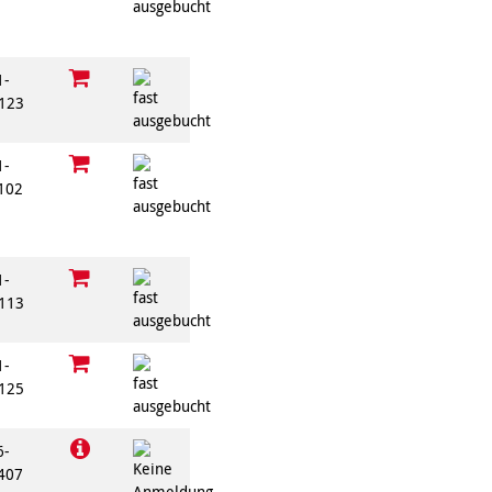
1-
123
1-
102
1-
113
1-
125
6-
407