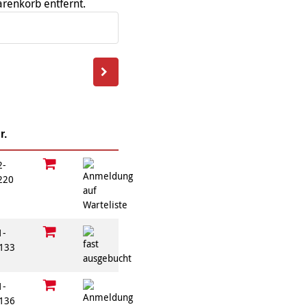
renkorb entfernt.
psychischen
Repair Café
Beeinträchtigungen
Stromsparcheck
Familie
Jugendliche
Ältere Menschen
Migration
Menschen mit
Behinderungen
r.
2-
220
B
1-
133
1-
136