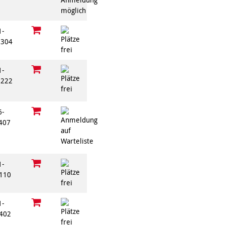
1-
304
1-
222
6-
407
1-
110
1-
402