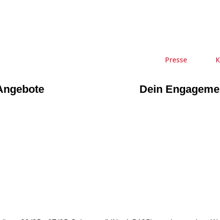
Presse
K
Angebote
Dein Engageme
ERE
ÄLTERE
UEN
NDEN
MIGRATION
CHICHTE
MENSCHEN
tige Stationen
enhaus Burgdorf
Erwachsene
Kurse & Vorträge
enberatung in
Angebote in der
trahl
Junge Menschen
inghausen
Nachbarschaft
Flüchtlinge
enberatung in
Gemeinsam verreise
EU-Zuwanderung
sen und Seelze
Interkulturelle
Integrationskurse
enberatung in
Angebote
dorf, Lehrte,
Berufssprachkurse
Wohnen & Pflege
de, Uetze