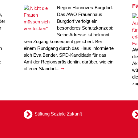
Fa
Region Hannover/ Burgdorf.
,
Das AWO Frauenhaus
der
Burgdorf verfolgt ein
r
besonderes Schutzkonzept:
Seine Adresse ist bekannt,
sein Zugang konsequent gesichert. Bei
n
einem Rundgang durch das Haus informierte
AW
sich Eva Bender, SPD-Kandidatin für das
di
e
Amt der Regionspräsidentin, darüber, wie ein
Ak
offener Standort...
wü
di
zu
Stiftung Soziale Zukunft