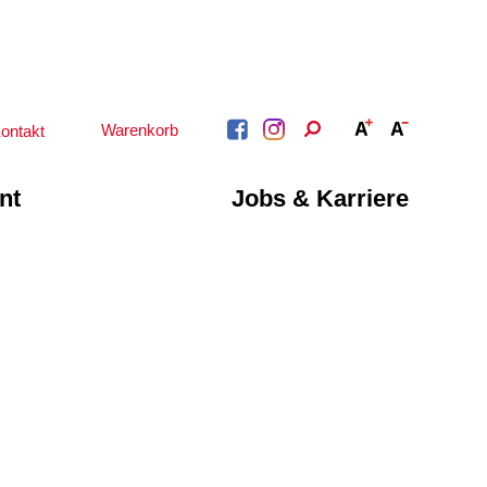
Warenkorb
ontakt
nt
Jobs & Karriere
BERATUNG &
ARBEIT &
BETREUUNG
QUALIFIZIERUNG
Psychosoziale
Beratung &
Angebote
Qualifizierung
Gesetzliche Betreuung
Fortbildung
Beratung für Menschen
n
Quartiersmanagement
mit Schwerbehinderung
ote
Schuldnerberatung
im Arbeitsleben
Behördenbegleitung
Betätigung für
und Formulare
Menschen mit