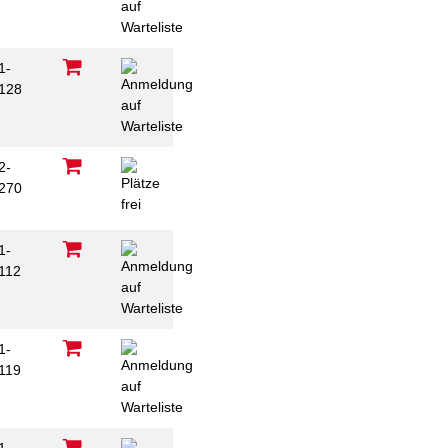
1-
128
2-
270
C
1-
112
1-
119