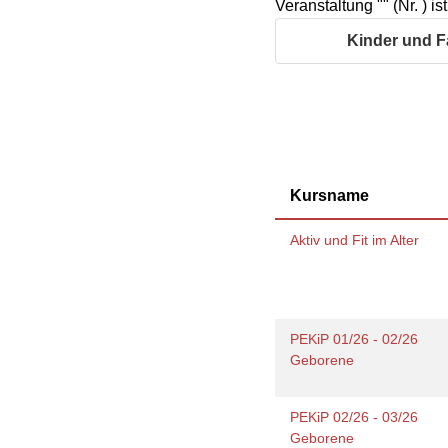
Veranstaltung "" (Nr. ) i
Geschäftsbericht
Schule
Bera
Wohnen
Freizeiten
häus
Kinder und F
Gesundheit & Sport
Frau
Regi
Rat & Hilfe
Schw
Schw
Konf
Kursname
Aktiv und Fit im Alter
PEKiP 01/26 - 02/26
Geborene
PEKiP 02/26 - 03/26
Geborene