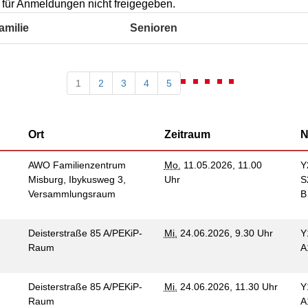
Kommunikation und
st für Anmeldungen nicht freigegeben.
tung für Frauen bei
Teilhabe
licher Gewalt
amilie
Senioren
enhaus in der
on Hannover
angeren- und
1
2
3
4
5
angerschafts-
liktberatung
Ort
Zeitraum
N
AWO Familienzentrum
Mo.
11.05.2026, 11.00
Y
Misburg, Ibykusweg 3,
Uhr
S
Versammlungsraum
Deisterstraße 85 A/PEKiP-
Mi.
24.06.2026, 9.30 Uhr
Y
Raum
A
Deisterstraße 85 A/PEKiP-
Mi.
24.06.2026, 11.30 Uhr
Y
Raum
A