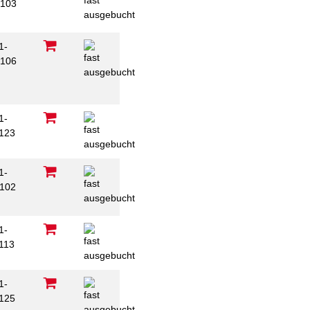
103
1-
106
1-
123
1-
102
1-
113
1-
125