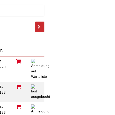
ausfüllen
psychischen
Beeinträchtigungen
Repair Café
Stromsparcheck
Familie
Jugendliche
Ältere Menschen
Migration
Menschen mit
r.
Behinderungen
2-
220
B
1-
133
1-
136