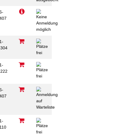
6-
407
1-
304
1-
222
6-
407
1-
110