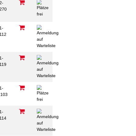
2-
270
C
1-
112
1-
119
1-
103
1-
114