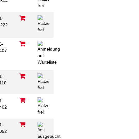
304
1-
222
6-
407
1-
110
1-
402
1-
052