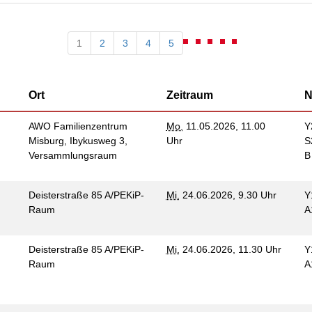
enhaus in der
on Hannover
angeren- und
1
2
3
4
5
angerschafts-
liktberatung
Ort
Zeitraum
N
AWO Familienzentrum
Mo.
11.05.2026, 11.00
Y
Misburg, Ibykusweg 3,
Uhr
S
Versammlungsraum
Deisterstraße 85 A/PEKiP-
Mi.
24.06.2026, 9.30 Uhr
Y
Raum
A
Deisterstraße 85 A/PEKiP-
Mi.
24.06.2026, 11.30 Uhr
Y
Raum
A