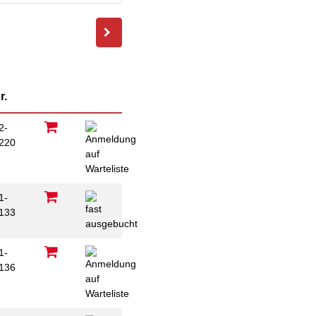
Familie
Jugendliche
Ältere Menschen
Migration
Menschen mit
r.
Behinderungen
2-
220
B
1-
133
1-
136