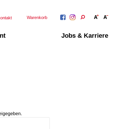
Warenkorb
ontakt
nt
Jobs & Karriere
BERATUNG &
ARBEIT &
BETREUUNG
QUALIFIZIERUNG
Psychosoziale
Beratung &
Angebote
Qualifizierung
Gesetzliche Betreuung
Fortbildung
Beratung für Menschen
n
Quartiersmanagement
mit Schwerbehinderung
ote
Schuldnerberatung
im Arbeitsleben
Behördenbegleitung
Betätigung für
und Formulare
Menschen mit
ausfüllen
reigegeben.
psychischen
Beeinträchtigungen
Repair Café
Stromsparcheck