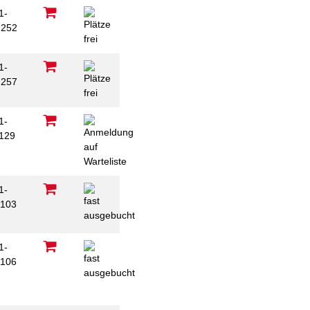
1-
252
1-
257
1-
129
1-
103
1-
106