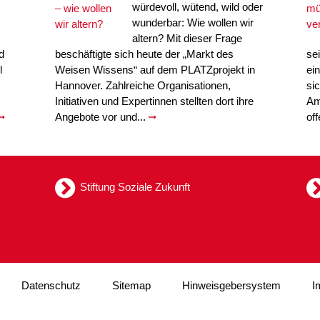
würdevoll, wütend, wild oder
wunderbar: Wie wollen wir
altern? Mit dieser Frage
d
beschäftigte sich heute der „Markt des
se
l
Weisen Wissens“ auf dem PLATZprojekt in
ei
Hannover. Zahlreiche Organisationen,
si
Initiativen und Expertinnen stellten dort ihre
Am
Angebote vor und...
of
Stiftung Soziale Zukunft
Datenschutz
Sitemap
Hinweisgebersystem
I