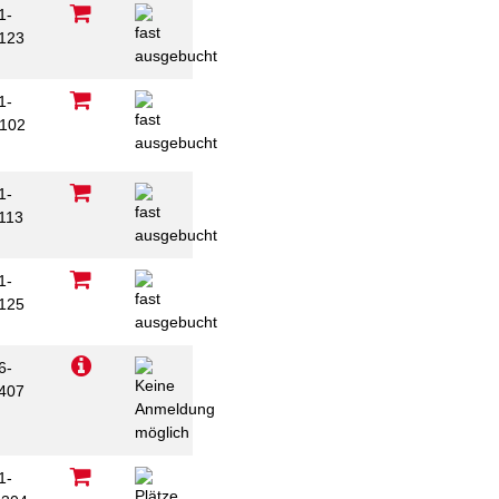
1-
123
1-
102
1-
113
1-
125
6-
407
1-