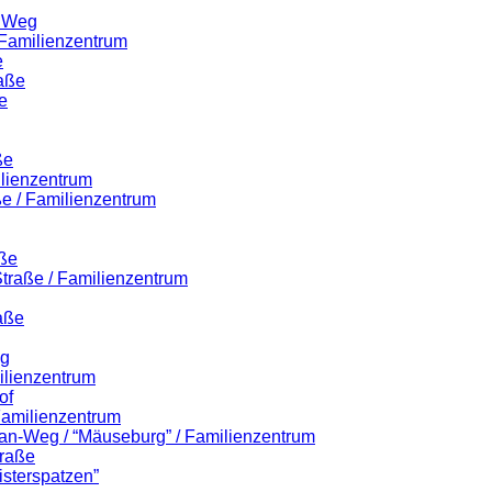
r Weg
 Familienzentrum
e
raße
e
ße
ilienzentrum
ße / Familienzentrum
aße
-Straße / Familienzentrum
aße
eg
ilienzentrum
of
 Familienzentrum
lian-Weg / “Mäuseburg” / Familienzentrum
traße
isterspatzen”