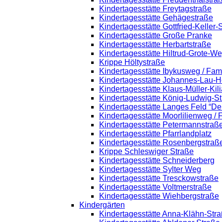
Kindertagesstätte Freytagstraße
Kindertagesstätte Gehägestraße
Kindertagesstätte Gottfried-Keller
Kindertagesstätte Große Pranke
Kindertagesstätte Herbartstraße
Kindertagesstätte Hiltrud-Grote-W
Krippe Höltystraße
Kindertagesstätte Ibykusweg / Fam
Kindertagesstätte Johannes-Lau-H
Kindertagesstätte Klaus-Müller-Ki
Kindertagesstätte König-Ludwig-S
Kindertagesstätte Langes Feld “De
Kindertagesstätte Moorlilienweg /
Kindertagesstätte Petermannstraße
Kindertagesstätte Pfarrlandplatz
Kindertagesstätte Rosenbergstraß
Krippe Schleswiger Straße
Kindertagesstätte Schneiderberg
Kindertagesstätte Sylter Weg
Kindertagesstätte Tresckowstraße
Kindertagesstätte Voltmerstraße
Kindertagesstätte Wiehbergstraße
Kindergärten
Kindertagesstätte Anna-Klähn-Str