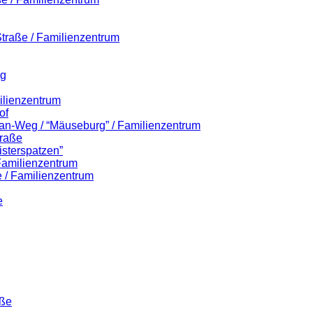
-Straße / Familienzentrum
eg
ilienzentrum
of
lian-Weg / “Mäuseburg” / Familienzentrum
traße
isterspatzen”
 Familienzentrum
 / Familienzentrum
e
aße