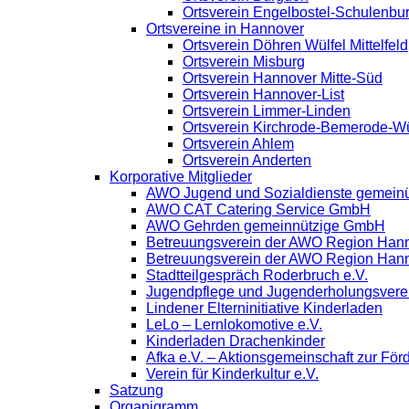
Ortsverein Engelbostel-Schulenbu
Ortsvereine in Hannover
Ortsverein Döhren Wülfel Mittelfeld
Ortsverein Misburg
Ortsverein Hannover Mitte-Süd
Ortsverein Hannover-List
Ortsverein Limmer-Linden
Ortsverein Kirchrode-Bemerode-W
Ortsverein Ahlem
Ortsverein Anderten
Korporative Mitglieder
AWO Jugend und Sozialdienste gemein
AWO CAT Catering Service GmbH
AWO Gehrden gemeinnützige GmbH
Betreuungsverein der AWO Region Han
Betreuungsverein der AWO Region Han
Stadtteilgespräch Roderbruch e.V.
Jugendpflege und Jugenderholungsver
Lindener Elterninitiative Kinderladen
LeLo – Lernlokomotive e.V.
Kinderladen Drachenkinder
Afka e.V. – Aktionsgemeinschaft zur Förd
Verein für Kinderkultur e.V.
Satzung
Organigramm