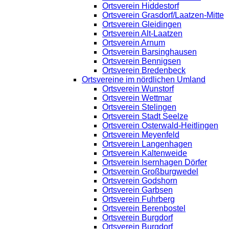
Ortsverein Hiddestorf
Ortsverein Grasdorf/Laatzen-Mitte
Ortsverein Gleidingen
Ortsverein Alt-Laatzen
Ortsverein Arnum
Ortsverein Barsinghausen
Ortsverein Bennigsen
Ortsverein Bredenbeck
Ortsvereine im nördlichen Umland
Ortsverein Wunstorf
Ortsverein Wettmar
Ortsverein Stelingen
Ortsverein Stadt Seelze
Ortsverein Osterwald-Heitlingen
Ortsverein Meyenfeld
Ortsverein Langenhagen
Ortsverein Kaltenweide
Ortsverein Isernhagen Dörfer
Ortsverein Großburgwedel
Ortsverein Godshorn
Ortsverein Garbsen
Ortsverein Fuhrberg
Ortsverein Berenbostel
Ortsverein Burgdorf
Ortsverein Burgdorf