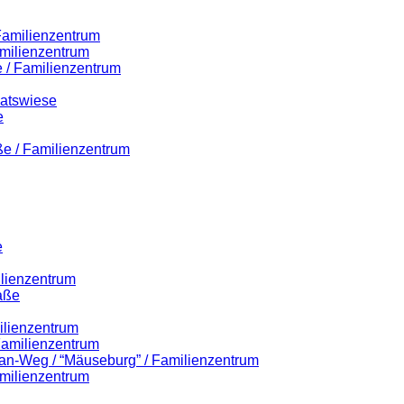
 Familienzentrum
milienzentrum
 / Familienzentrum
Ratswiese
e
ße / Familienzentrum
e
ilienzentrum
aße
ilienzentrum
 Familienzentrum
lian-Weg / “Mäuseburg” / Familienzentrum
milienzentrum