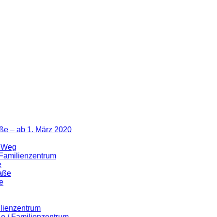
ße – ab 1. März 2020
r Weg
 Familienzentrum
e
raße
e
ilienzentrum
ße / Familienzentrum