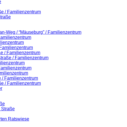
e
ße / Familienzentrum
traße
lian-Weg / “Mäuseburg” / Familienzentrum
 Familienzentrum
ilienzentrum
 Familienzentrum
ße / Familienzentrum
-Straße / Familienzentrum
ilienzentrum
 Familienzentrum
milienzentrum
 / Familienzentrum
ße / Familienzentrum
r
aße
r Straße
rten Ratswiese