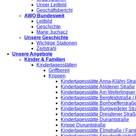
Unser Leitbild
Geschäftsbericht
AWO Bundesweit
Leitbild
Geschichte
Marie Juchacz
Unsere Geschichte
Wichtige Stationen
Zeitstrahl
Unsere Angebote
Kinder & Familien
Kindertagesstätten
Griffbereit
Krippen
Kindertagesstätte Anna-Klähn-Stra
Kindertagesstätte Ahldener Straße
Kindertagesstätte Am Weferlingse
Kindertagesstätte Bergfeldstraße /
Kindertagesstätte Bonhoefferstraß
Kindertagesstätte Burgwedeler St
Kindertagesstätte Dresdener Straß
Kindertagesstätte Dunantstraße
Krippe Dunantstraße
Kindertagesstätte Elmstraße / Fam
Kindertagesstätte Freudenthalstra