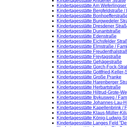
Kindertagesstätte Ahldener Straße
Kindertagesstätte Am Weferlingse
Kindertagesstätte Bergfeldstraße /
Kindertagesstätte Bonhoefferstraß
Kindertagesstätte Burgwedeler St
Kindertagesstätte Dresdener Straß
Kindertagesstätte Dunantstraße
Kindertagesstätte Edenstraße
Kindertagesstätte Eichsfelder Stra
Kindertagesstätte Elmstraße / Fam
Kindertagesstätte Freudenthalstra
Kindertagesstätte Freytagstraße
Kindertagesstätte Gehägestraße
Kindertagesstätte Gorch-Fock-Str
Kindertagesstätte Gottfried-Keller
Kindertagesstätte Große Pranke
Kindertagesstätte Harenberger Str
Kindertagesstätte Herbartstraße
Kindertagesstätte Hiltrud-Grote-W
Kindertagesstätte Ibykusweg / Fam
Kindertagesstätte Johannes-Lau-H
Kindertagesstätte Kapellenbrink /
Kindertagesstätte Klaus-Müller-Ki
Kindertagesstätte König-Ludwig-S
Kindertagesstätte Langes Feld “De