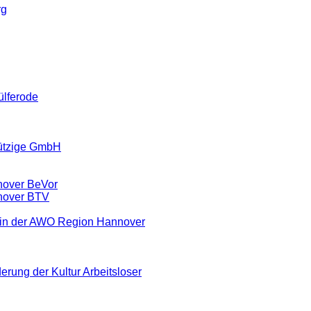
rg
ülferode
ützige GmbH
nover BeVor
nover BTV
ein der AWO Region Hannover
erung der Kultur Arbeitsloser