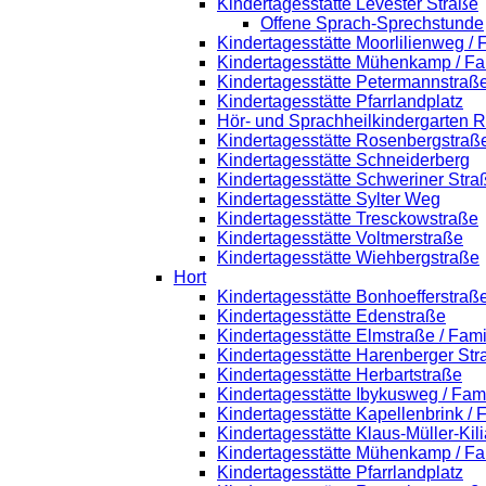
Kindertagesstätte Levester Straße
Offene Sprach-Sprechstunde
Kindertagesstätte Moorlilienweg /
Kindertagesstätte Mühenkamp / Fa
Kindertagesstätte Petermannstraße
Kindertagesstätte Pfarrlandplatz
Hör- und Sprachheilkindergarten 
Kindertagesstätte Rosenbergstraß
Kindertagesstätte Schneiderberg
Kindertagesstätte Schweriner Stra
Kindertagesstätte Sylter Weg
Kindertagesstätte Tresckowstraße
Kindertagesstätte Voltmerstraße
Kindertagesstätte Wiehbergstraße
Hort
Kindertagesstätte Bonhoefferstraß
Kindertagesstätte Edenstraße
Kindertagesstätte Elmstraße / Fam
Kindertagesstätte Harenberger Str
Kindertagesstätte Herbartstraße
Kindertagesstätte Ibykusweg / Fam
Kindertagesstätte Kapellenbrink /
Kindertagesstätte Klaus-Müller-Ki
Kindertagesstätte Mühenkamp / Fa
Kindertagesstätte Pfarrlandplatz