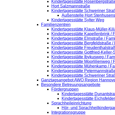
Kindertagesstätte Rosenbergstraß
Hort Salzmannstraße
Kindertagesstätte Schweriner Stra
Außenstelle Hort Stenhusens
Kindertagesstätte Sylter Weg
Familienzentren
Kindertagesstätte Klaus-Müller-Ki
Kindertagesstätte Kapellenbrink /
Kindertagesstätte Elmstraße / Fam
Kindertagesstätte Bergfeldstraße /
Kindertagesstätte Freudenthalstra
Kindertagesstätte Gottfried-Keller
Kindertagesstätte Ibykusweg / Fam
Kindertagesstätte Moorlilienweg /
Kindertagesstätte Mühenkamp / Fa
Kindertagesstätte Petermannstraße
Kindertagesstätte Schweriner Stra
Ganztagsangebot AWO Region Hannove
Besondere Betreuungsangebote
Fördergruppen
Kindertagesstätte Dunantstr
Kindertagesstätte Eichsfelde
Sprachheileinrichtung
Hör- und Sprachheilkinderga
Integrationsgruppe