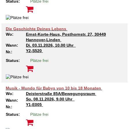
Kindertagesstätte Johannes-Lau-Hof
Kindertagesstätte Herbartstraße
Status:
Plätze frei
Kindertagesstätte Klaus-Müller-Kilian-Weg /
Kindertagesstätte Hiltrud-Grote-Weg
“Mäuseburg” / Familienzentrum
Die Geschichte Deines Lebens
Kindertagesstätte König-Ludwig-Straße
Kindertagesstätte Ibykusweg / Familienzentrum
Wo:
Ernst-Korte-Haus, Posthornstr. 27, 30449
Hannover-Linden
Kindertagesstätte Langes Feld “Deisterspatzen”
Kindertagesstätte Johannes-Lau-Hof
Wann:
Di.
03.11.2026, 10.00 Uhr
Y2-S520
Nr.:
Kindertagesstätte Moorlilienweg /
Kindertagesstätte Kapellenbrink /
Status:
Plätze frei
Familienzentrum
Familienzentrum
Kindertagesstätte Petermannstraße /
Kindertagesstätte Klaus-Müller-Kilian-Weg /
Familienzentrum
“Mäuseburg” / Familienzentrum
Musik - Mundo für Babys von 10 bis 18 Monaten
Kindertagesstätte Pfarrlandplatz
Kindertagesstätte König-Ludwig-Straße
Wo:
Deisterstraße 85A/Bewegungsraum
So.
08.11.2026, 9.00 Uhr
Wann:
Kindertagesstätte Rosenbergstraße
Kindertagesstätte Langes Feld “Deisterspatzen”
Y1-E005
Nr.:
Status:
Plätze frei
Krippe Schleswiger Straße
Kindertagesstätte Levester Straße