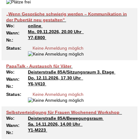
Kindertagesstätte Moorlilienweg /
Kindertagesstätte Schneiderberg
Offene Sprach-Sprechstunde
Familienzentrum
„Wenn Gespräche schwierig werden – Kommunikation in
Kindertagesstätte Sylter Weg
Kindertagesstätte Mühenkamp / Familienzentrum
der Pubertät neu gestalten“
Wo:
online
Mo.
09.11.2026, 20.00 Uhr
Kindertagesstätte Petermannstraße /
Wann:
Kindertagesstätte Tresckowstraße
Y7-E800
Familienzentrum
Nr.:
Status:
Keine Anmeldung möglich
Kindertagesstätte Voltmerstraße
Kindertagesstätte Pfarrlandplatz
PapaTalk - Austausch für Väter
Kindertagesstätte Wiehbergstraße
Hör- und Sprachheilkindergarten Ratswiese
Wo:
Deisterstraße 85A/Sitzungsraum 3. Etage
Do.
12.11.2026, 17.30 Uhr
Wann:
Kindertagesstätte Rosenbergstraße
Y6-V410
Nr.:
Status:
Keine Anmeldung möglich
Kindertagesstätte Schneiderberg
Kindertagesstätte Schweriner Straße /
Selbstverteidigung für Frauen Wochenend Workshop
Familienzentrum
Wo:
Deisterstraße 85A/Bewegungsraum
Sa.
14.11.2026, 14.00 Uhr
Wann:
Y1-M223
Kindertagesstätte Sylter Weg
Nr.: