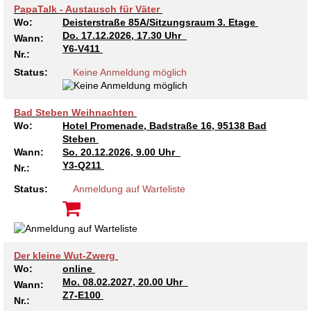
PapaTalk - Austausch für Väter
Wo:
Deisterstraße 85A/Sitzungsraum 3. Etage
Do.
17.12.2026, 17.30 Uhr
Wann:
Y6-V411
Nr.:
Status:
Keine Anmeldung möglich
Bad Steben Weihnachten
Wo:
Hotel Promenade, Badstraße 16, 95138 Bad
Steben
Wann:
So.
20.12.2026, 9.00 Uhr
Y3-Q211
Nr.:
Status:
Anmeldung auf Warteliste
Der kleine Wut-Zwerg
Wo:
online
Mo.
08.02.2027, 20.00 Uhr
Wann:
Z7-E100
Nr.: