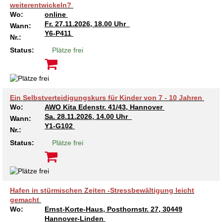
weiterentwickeln?
Wo:
online
Fr.
27.11.2026, 18.00 Uhr
Wann:
Y6-P411
Nr.:
Status:
Plätze frei
Ein Selbstverteidigungskurs für Kinder von 7 - 10 Jahren
Wo:
AWO Kita Edenstr. 41/43, Hannover
Sa.
28.11.2026, 14.00 Uhr
Wann:
Y1-G102
Nr.:
Status:
Plätze frei
Hafen in stürmischen Zeiten -Stressbewältigung leicht
gemacht
Wo:
Ernst-Korte-Haus, Posthornstr. 27, 30449
Hannover-Linden