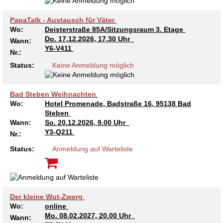
PapaTalk - Austausch für Väter
Wo:
Deisterstraße 85A/Sitzungsraum 3. Etage
Do.
17.12.2026, 17.30 Uhr
Wann:
Y6-V411
Nr.:
Status:
Keine Anmeldung möglich
Bad Steben Weihnachten
Wo:
Hotel Promenade, Badstraße 16, 95138 Bad
Steben
Wann:
So.
20.12.2026, 9.00 Uhr
Y3-Q211
Nr.:
Status:
Anmeldung auf Warteliste
Der kleine Wut-Zwerg
Wo:
online
Mo.
08.02.2027, 20.00 Uhr
Wann: