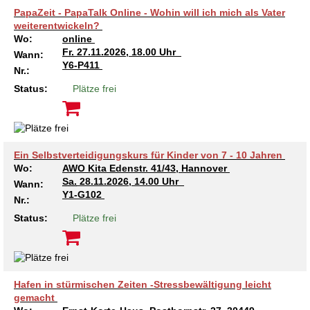
PapaZeit - PapaTalk Online - Wohin will ich mich als Vater
weiterentwickeln?
Wo:
online
Fr.
27.11.2026, 18.00 Uhr
Wann:
Y6-P411
Nr.:
Status:
Plätze frei
Ein Selbstverteidigungskurs für Kinder von 7 - 10 Jahren
Wo:
AWO Kita Edenstr. 41/43, Hannover
Sa.
28.11.2026, 14.00 Uhr
Wann:
Y1-G102
Nr.:
Status:
Plätze frei
Hafen in stürmischen Zeiten -Stressbewältigung leicht
gemacht