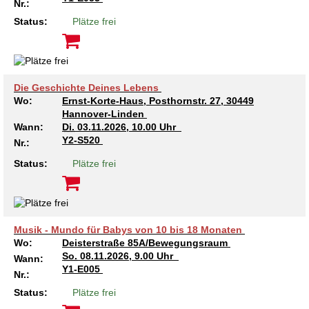
Kindertagesstätte Johannes-Lau-Hof
Kindertagesstätte Herbartstraße
Nr.:
Status:
Plätze frei
Kindertagesstätte Klaus-Müller-Kilian-Weg /
Kindertagesstätte Hiltrud-Grote-Weg
“Mäuseburg” / Familienzentrum
Kindertagesstätte König-Ludwig-Straße
Kindertagesstätte Ibykusweg / Familienzentrum
Die Geschichte Deines Lebens
Wo:
Ernst-Korte-Haus, Posthornstr. 27, 30449
Kindertagesstätte Langes Feld “Deisterspatzen”
Kindertagesstätte Johannes-Lau-Hof
Hannover-Linden
Wann:
Di.
03.11.2026, 10.00 Uhr
Kindertagesstätte Moorlilienweg /
Kindertagesstätte Kapellenbrink /
Y2-S520
Nr.:
Familienzentrum
Familienzentrum
Status:
Plätze frei
Kindertagesstätte Petermannstraße /
Kindertagesstätte Klaus-Müller-Kilian-Weg /
Familienzentrum
“Mäuseburg” / Familienzentrum
Kindertagesstätte Pfarrlandplatz
Kindertagesstätte König-Ludwig-Straße
Musik - Mundo für Babys von 10 bis 18 Monaten
Wo:
Deisterstraße 85A/Bewegungsraum
Kindertagesstätte Rosenbergstraße
Kindertagesstätte Langes Feld “Deisterspatzen”
So.
08.11.2026, 9.00 Uhr
Wann:
Y1-E005
Nr.:
Krippe Schleswiger Straße
Kindertagesstätte Levester Straße
Status:
Plätze frei