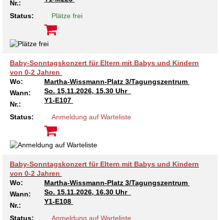
Nr.:
Kindertagesstätte Tresckowstraße
Status:
Plätze frei
Kindertagesstätte Voltmerstraße
Kindertagesstätte Wiehbergstraße
Baby-Sonntagskonzert für Eltern mit Babys und Kindern
von 0-2 Jahren
Wo:
Martha-Wissmann-Platz 3/Tagungszentrum
So.
15.11.2026, 15.30 Uhr
Wann:
Y1-E107
Nr.:
Status:
Anmeldung auf Warteliste
Baby-Sonntagskonzert für Eltern mit Babys und Kindern
von 0-2 Jahren
Wo:
Martha-Wissmann-Platz 3/Tagungszentrum
So.
15.11.2026, 16.30 Uhr
Wann:
Y1-E108
Nr.:
Status:
Anmeldung auf Warteliste