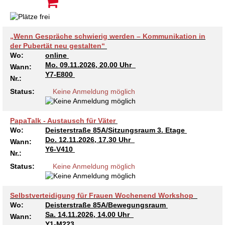
Kindertagesstätte Moorlilienweg /
Kindertagesstätte Schneiderberg
Offene Sprach-Sprechstunde
Familienzentrum
Kindertagesstätte Sylter Weg
Kindertagesstätte Mühenkamp / Familienzentrum
„Wenn Gespräche schwierig werden – Kommunikation in
der Pubertät neu gestalten“
Kindertagesstätte Petermannstraße /
Wo:
online
Kindertagesstätte Tresckowstraße
Familienzentrum
Mo.
09.11.2026, 20.00 Uhr
Wann:
Y7-E800
Nr.:
Kindertagesstätte Voltmerstraße
Kindertagesstätte Pfarrlandplatz
Status:
Keine Anmeldung möglich
Kindertagesstätte Wiehbergstraße
Hör- und Sprachheilkindergarten Ratswiese
PapaTalk - Austausch für Väter
Wo:
Deisterstraße 85A/Sitzungsraum 3. Etage
Kindertagesstätte Rosenbergstraße
Do.
12.11.2026, 17.30 Uhr
Wann:
Y6-V410
Nr.:
Kindertagesstätte Schneiderberg
Status:
Keine Anmeldung möglich
Kindertagesstätte Schweriner Straße /
Familienzentrum
Selbstverteidigung für Frauen Wochenend Workshop
Wo:
Deisterstraße 85A/Bewegungsraum
Kindertagesstätte Sylter Weg
Sa.
14.11.2026, 14.00 Uhr
Wann:
Y1-M223