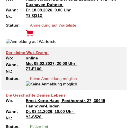
Cuxhaven-Duhnen
Wann:
Fr.
18.09.2026, 9.00 Uhr
Y3-Q312
Nr.:
Status:
Anmeldung auf Warteliste
Der kleine Wut-Zwerg
Wo:
online
Mo.
08.02.2027, 20.00 Uhr
Wann:
Z7-E100
Nr.:
Status:
Keine Anmeldung möglich
Die Geschichte Deines Lebens
Wo:
Ernst-Korte-Haus, Posthornstr. 27, 30449
Hannover-Linden
Wann:
Di.
03.11.2026, 10.00 Uhr
Y2-S520
Nr.:
Status:
Plätze frei