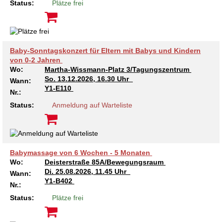
Kindertagesstätte Moorlilienweg /
Status:
Plätze frei
Kindertagesstätte Schneiderberg
Offene Sprach-Sprechstunde
Familienzentrum
Kindertagesstätte Sylter Weg
Kindertagesstätte Mühenkamp / Familienzentrum
Baby-Sonntagskonzert für Eltern mit Babys und Kindern
Kindertagesstätte Petermannstraße /
Kindertagesstätte Tresckowstraße
von 0-2 Jahren
Familienzentrum
Wo:
Martha-Wissmann-Platz 3/Tagungszentrum
So.
13.12.2026, 16.30 Uhr
Wann:
Kindertagesstätte Voltmerstraße
Kindertagesstätte Pfarrlandplatz
Y1-E110
Nr.:
Status:
Anmeldung auf Warteliste
Kindertagesstätte Wiehbergstraße
Hör- und Sprachheilkindergarten Ratswiese
Kindertagesstätte Rosenbergstraße
Babymassage von 6 Wochen - 5 Monaten
Kindertagesstätte Schneiderberg
Wo:
Deisterstraße 85A/Bewegungsraum
Di.
25.08.2026, 11.45 Uhr
Wann:
Kindertagesstätte Schweriner Straße /
Y1-B402
Nr.:
Familienzentrum
Status:
Plätze frei
Kindertagesstätte Sylter Weg