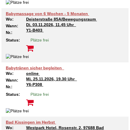
Kindertagesstätte Tresckowstraße
Babymassage von 6 Wochen - 5 Monaten
Wo:
Deisterstraße 85A/Bewegungsraum
Kindertagesstätte Voltmerstraße
Di.
03.11.2026, 11.45 Uhr
Wann:
Y1-B403
Nr.:
Kindertagesstätte Wiehbergstraße
Status:
Plätze frei
Babytränen sicher begleiten
Wo:
online
Mi.
25.11.2026, 19.30 Uhr
Wann:
Y6-P308
Nr.:
Status:
Plätze frei
Bad Kissingen im Herbst
Wo:
Westpark Hotel, Rosenstr. 2, 97688 Bad