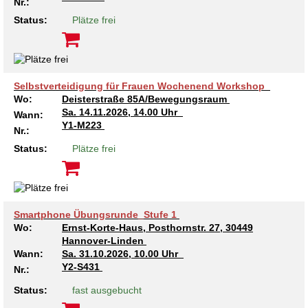
Nr.:
Kindertagesstätte Tresckowstraße
Status:
Plätze frei
Kindertagesstätte Voltmerstraße
Kindertagesstätte Wiehbergstraße
Selbstverteidigung für Frauen Wochenend Workshop
Wo:
Deisterstraße 85A/Bewegungsraum
Sa.
14.11.2026, 14.00 Uhr
Wann:
Y1-M223
Nr.:
Status:
Plätze frei
Smartphone Übungsrunde_Stufe 1
Wo:
Ernst-Korte-Haus, Posthornstr. 27, 30449
Hannover-Linden
Wann:
Sa.
31.10.2026, 10.00 Uhr
Y2-S431
Nr.:
Status:
fast ausgebucht