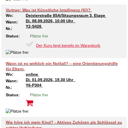
Vortrag: Was ist Künstliche Intelligenz (KI)?
Wo:
Deisterstraße 85A/Sitzungsraum 3. Etage
Di.
08.09.2026, 10.00 Uhr
Wann:
Y2-S426
Nr.:
Status:
Plätze frei
Der Kurs liegt bereits im Warenkorb
Wann ist es wirklich ein Notfall? – eine Orientierungshilfe
für Eltern
Wo:
online
Di.
01.09.2026, 19.30 Uhr
Wann:
Y6-P304
Nr.:
Status:
Plätze frei
Wie höre ich mein Kind? - Aktives Zuhören als Schlüssel zu
echter Verbindung