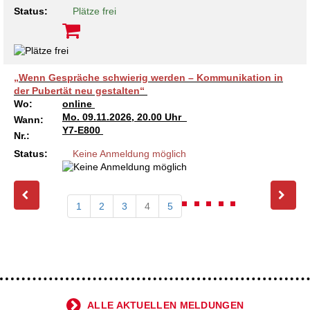
Status:
Plätze frei
„Wenn Gespräche schwierig werden – Kommunikation in
der Pubertät neu gestalten“
Wo:
online
Mo.
09.11.2026, 20.00 Uhr
Wann:
Y7-E800
Nr.:
Status:
Keine Anmeldung möglich
1
2
3
4
5
ALLE AKTUELLEN MELDUNGEN