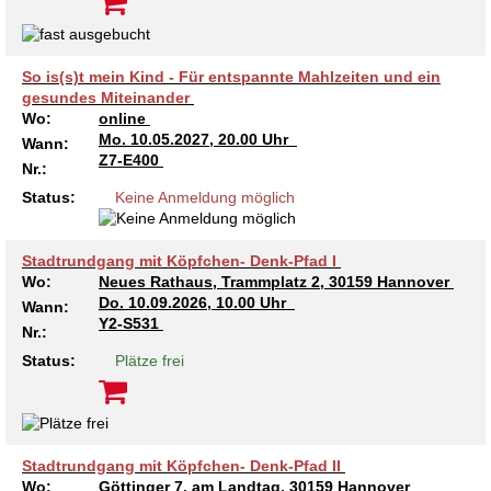
So is(s)t mein Kind - Für entspannte Mahlzeiten und ein
gesundes Miteinander
Wo:
online
Mo.
10.05.2027, 20.00 Uhr
Wann:
Z7-E400
Nr.:
Status:
Keine Anmeldung möglich
Stadtrundgang mit Köpfchen- Denk-Pfad I
Wo:
Neues Rathaus, Trammplatz 2, 30159 Hannover
Do.
10.09.2026, 10.00 Uhr
Wann:
Y2-S531
Nr.:
Status:
Plätze frei
Stadtrundgang mit Köpfchen- Denk-Pfad II
Wo:
Göttinger 7, am Landtag, 30159 Hannover