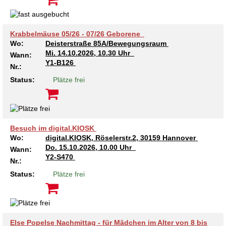
Kindertagesstätte Moorlilienweg /
Kindertagesstätte Schneiderberg
Offene Sprach-Sprechstunde
Familienzentrum
Kindertagesstätte Sylter Weg
Kindertagesstätte Mühenkamp / Familienzentrum
Krabbelmäuse 05/26 - 07/26 Geborene
Wo:
Deisterstraße 85A/Bewegungsraum
Kindertagesstätte Petermannstraße /
Mi.
14.10.2026, 10.30 Uhr
Wann:
Kindertagesstätte Tresckowstraße
Familienzentrum
Y1-B126
Nr.:
Status:
Plätze frei
Kindertagesstätte Voltmerstraße
Kindertagesstätte Pfarrlandplatz
Kindertagesstätte Wiehbergstraße
Hör- und Sprachheilkindergarten Ratswiese
Besuch im digital.KIOSK
Kindertagesstätte Rosenbergstraße
Wo:
digital.KIOSK, Röselerstr.2, 30159 Hannover
Do.
15.10.2026, 10.00 Uhr
Wann:
Y2-S470
Kindertagesstätte Schneiderberg
Nr.:
Status:
Plätze frei
Kindertagesstätte Schweriner Straße /
Familienzentrum
Kindertagesstätte Sylter Weg
Else Popelse Nachmittag - für Mädchen im Alter von 8 bis