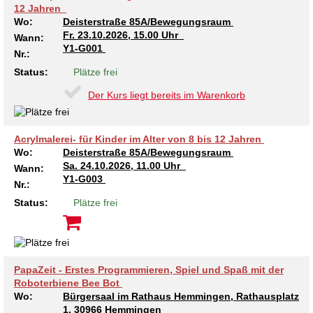
12 Jahren
Kindertagesstätte Tresckowstraße
Wo:
Deisterstraße 85A/Bewegungsraum
Fr.
23.10.2026, 15.00 Uhr
Wann:
Y1-G001
Kindertagesstätte Voltmerstraße
Nr.:
Status:
Plätze frei
Kindertagesstätte Wiehbergstraße
Der Kurs liegt bereits im Warenkorb
Acrylmalerei- für Kinder im Alter von 8 bis 12 Jahren
Wo:
Deisterstraße 85A/Bewegungsraum
Sa.
24.10.2026, 11.00 Uhr
Wann:
Y1-G003
Nr.:
Status:
Plätze frei
PapaZeit - Erstes Programmieren, Spiel und Spaß mit der
Roboterbiene Bee Bot
Wo:
Bürgersaal im Rathaus Hemmingen, Rathausplatz
1, 30966 Hemmingen