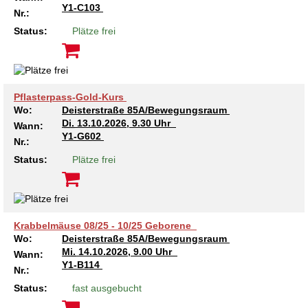
Kindertagesstätte Johannes-Lau-Hof
Kindertagesstätte Herbartstraße
Y1-C103
Nr.:
Kindertagesstätte Klaus-Müller-Kilian-Weg /
Status:
Plätze frei
Kindertagesstätte Hiltrud-Grote-Weg
“Mäuseburg” / Familienzentrum
Kindertagesstätte König-Ludwig-Straße
Kindertagesstätte Ibykusweg / Familienzentrum
Pflasterpass-Gold-Kurs
Kindertagesstätte Langes Feld “Deisterspatzen”
Kindertagesstätte Johannes-Lau-Hof
Wo:
Deisterstraße 85A/Bewegungsraum
Di.
13.10.2026, 9.30 Uhr
Wann:
Kindertagesstätte Moorlilienweg /
Kindertagesstätte Kapellenbrink /
Y1-G602
Nr.:
Familienzentrum
Familienzentrum
Status:
Plätze frei
Kindertagesstätte Petermannstraße /
Kindertagesstätte Klaus-Müller-Kilian-Weg /
Familienzentrum
“Mäuseburg” / Familienzentrum
Kindertagesstätte Pfarrlandplatz
Kindertagesstätte König-Ludwig-Straße
Krabbelmäuse 08/25 - 10/25 Geborene
Wo:
Deisterstraße 85A/Bewegungsraum
Kindertagesstätte Rosenbergstraße
Kindertagesstätte Langes Feld “Deisterspatzen”
Mi.
14.10.2026, 9.00 Uhr
Wann:
Y1-B114
Nr.:
Krippe Schleswiger Straße
Kindertagesstätte Levester Straße
Status:
fast ausgebucht