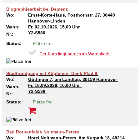
Biographiearbeit bei Demenz
Wo:
Ernst-Korte-Haus, Posthornstr. 27, 30449
Hannover-Linden
Wann:
Fr.
02.10.2026, 15.00 Uhr
Y2-S580
Nr.:
Status:
Plätze frei
Der Kurs liegt bereits im Warenkorb
Stadtrundgang mit Köpfchen- Denk-Pfad II
Wo:
Göttinger 7, am Landtag, 30159 Hannover
Fr.
18.09.2026, 10.00 Uhr
Wann:
Y2-S536
Nr.:
Status:
Plätze frei
Bad Rothenfelde Noltmann-Peters
Wo:
Hotel Noltmann-Peters, Am Kurpark 18, 49214