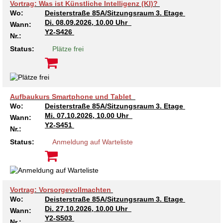
Kindertagesstätte Moorlilienweg /
Vortrag: Was ist Künstliche Intelligenz (KI)?
Kindertagesstätte Schneiderberg
Offene Sprach-Sprechstunde
Familienzentrum
Wo:
Deisterstraße 85A/Sitzungsraum 3. Etage
Di.
08.09.2026, 10.00 Uhr
Wann:
Kindertagesstätte Sylter Weg
Kindertagesstätte Mühenkamp / Familienzentrum
Y2-S426
Nr.:
Status:
Plätze frei
Kindertagesstätte Petermannstraße /
Kindertagesstätte Tresckowstraße
Familienzentrum
Kindertagesstätte Voltmerstraße
Kindertagesstätte Pfarrlandplatz
Aufbaukurs Smartphone und Tablet
Wo:
Deisterstraße 85A/Sitzungsraum 3. Etage
Kindertagesstätte Wiehbergstraße
Hör- und Sprachheilkindergarten Ratswiese
Mi.
07.10.2026, 10.00 Uhr
Wann:
Y2-S451
Nr.:
Kindertagesstätte Rosenbergstraße
Status:
Anmeldung auf Warteliste
Kindertagesstätte Schneiderberg
Kindertagesstätte Schweriner Straße /
Familienzentrum
Vortrag: Vorsorgevollmachten
Wo:
Deisterstraße 85A/Sitzungsraum 3. Etage
Di.
27.10.2026, 10.00 Uhr
Kindertagesstätte Sylter Weg
Wann:
Y2-S503
Nr.: