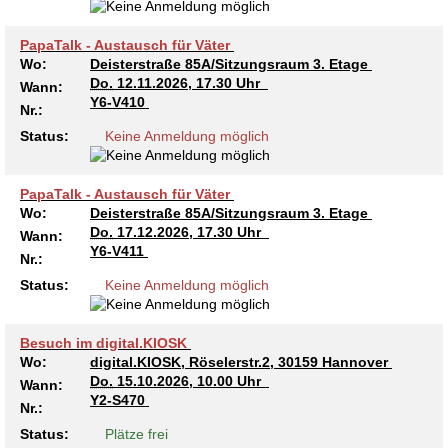
PapaTalk - Austausch für Väter
Wo:
Deisterstraße 85A/Sitzungsraum 3. Etage
Do.
12.11.2026, 17.30 Uhr
Wann:
Y6-V410
Nr.:
Status:
Keine Anmeldung möglich
PapaTalk - Austausch für Väter
Wo:
Deisterstraße 85A/Sitzungsraum 3. Etage
Do.
17.12.2026, 17.30 Uhr
Wann:
Y6-V411
Nr.:
Status:
Keine Anmeldung möglich
Besuch im digital.KIOSK
Wo:
digital.KIOSK, Röselerstr.2, 30159 Hannover
Do.
15.10.2026, 10.00 Uhr
Wann:
Y2-S470
Nr.:
Status:
Plätze frei