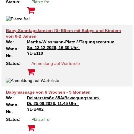
Kindertagesstätte Moorlilienweg /
Status:
Plätze frei
Kindertagesstätte Schneiderberg
Offene Sprach-Sprechstunde
Familienzentrum
Kindertagesstätte Sylter Weg
Kindertagesstätte Mühenkamp / Familienzentrum
Baby-Sonntagskonzert für Eltern mit Babys und Kindern
Kindertagesstätte Petermannstraße /
Kindertagesstätte Tresckowstraße
von 0-2 Jahren
Familienzentrum
Wo:
Martha-Wissmann-Platz 3/Tagungszentrum
So.
13.12.2026, 16.30 Uhr
Wann:
Kindertagesstätte Voltmerstraße
Kindertagesstätte Pfarrlandplatz
Y1-E110
Nr.:
Status:
Anmeldung auf Warteliste
Kindertagesstätte Wiehbergstraße
Hör- und Sprachheilkindergarten Ratswiese
Kindertagesstätte Rosenbergstraße
Babymassage von 6 Wochen - 5 Monaten
Kindertagesstätte Schneiderberg
Wo:
Deisterstraße 85A/Bewegungsraum
Di.
25.08.2026, 11.45 Uhr
Wann:
Kindertagesstätte Schweriner Straße /
Y1-B402
Nr.:
Familienzentrum
Status:
Plätze frei
Kindertagesstätte Sylter Weg