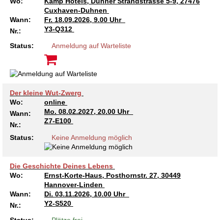
Wo:
Kamp Hotels, Duhner Strandstrasse 5-9, 27476
Cuxhaven-Duhnen
Wann:
Fr.
18.09.2026, 9.00 Uhr
Y3-Q312
Nr.:
Status:
Anmeldung auf Warteliste
Der kleine Wut-Zwerg
Wo:
online
Mo.
08.02.2027, 20.00 Uhr
Wann:
Z7-E100
Nr.:
Status:
Keine Anmeldung möglich
Die Geschichte Deines Lebens
Wo:
Ernst-Korte-Haus, Posthornstr. 27, 30449
Hannover-Linden
Wann:
Di.
03.11.2026, 10.00 Uhr
Y2-S520
Nr.: