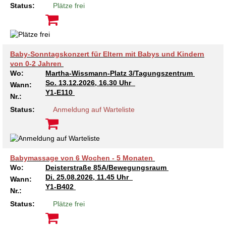
Kindertagesstätte Moorlilienweg /
Status:
Plätze frei
Kindertagesstätte Schneiderberg
Offene Sprach-Sprechstunde
Familienzentrum
Kindertagesstätte Sylter Weg
Kindertagesstätte Mühenkamp / Familienzentrum
Kindertagesstätte Petermannstraße /
Baby-Sonntagskonzert für Eltern mit Babys und Kindern
Kindertagesstätte Tresckowstraße
Familienzentrum
von 0-2 Jahren
Wo:
Martha-Wissmann-Platz 3/Tagungszentrum
So.
13.12.2026, 16.30 Uhr
Kindertagesstätte Voltmerstraße
Kindertagesstätte Pfarrlandplatz
Wann:
Y1-E110
Nr.:
Kindertagesstätte Wiehbergstraße
Hör- und Sprachheilkindergarten Ratswiese
Status:
Anmeldung auf Warteliste
Kindertagesstätte Rosenbergstraße
Babymassage von 6 Wochen - 5 Monaten
Kindertagesstätte Schneiderberg
Wo:
Deisterstraße 85A/Bewegungsraum
Di.
25.08.2026, 11.45 Uhr
Wann:
Kindertagesstätte Schweriner Straße /
Y1-B402
Familienzentrum
Nr.:
Status:
Plätze frei
Kindertagesstätte Sylter Weg