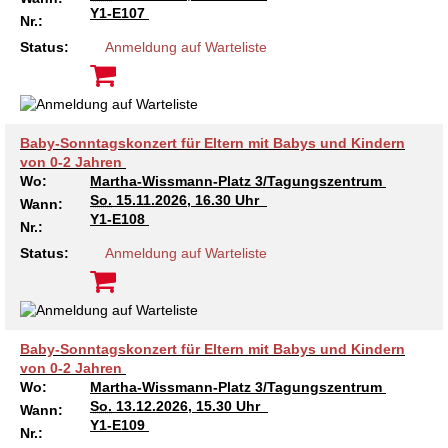
Kindertagesstätte Johannes-Lau-Hof
Kindertagesstätte Herbartstraße
Y1-E107
Nr.:
Kindertagesstätte Klaus-Müller-Kilian-Weg /
Status:
Anmeldung auf Warteliste
Kindertagesstätte Hiltrud-Grote-Weg
“Mäuseburg” / Familienzentrum
Kindertagesstätte König-Ludwig-Straße
Kindertagesstätte Ibykusweg / Familienzentrum
Baby-Sonntagskonzert für Eltern mit Babys und Kindern
Kindertagesstätte Langes Feld “Deisterspatzen”
Kindertagesstätte Johannes-Lau-Hof
von 0-2 Jahren
Wo:
Martha-Wissmann-Platz 3/Tagungszentrum
Kindertagesstätte Moorlilienweg /
Kindertagesstätte Kapellenbrink /
So.
15.11.2026, 16.30 Uhr
Wann:
Familienzentrum
Familienzentrum
Y1-E108
Nr.:
Kindertagesstätte Petermannstraße /
Kindertagesstätte Klaus-Müller-Kilian-Weg /
Status:
Anmeldung auf Warteliste
Familienzentrum
“Mäuseburg” / Familienzentrum
Kindertagesstätte Pfarrlandplatz
Kindertagesstätte König-Ludwig-Straße
Baby-Sonntagskonzert für Eltern mit Babys und Kindern
Kindertagesstätte Rosenbergstraße
Kindertagesstätte Langes Feld “Deisterspatzen”
von 0-2 Jahren
Wo:
Martha-Wissmann-Platz 3/Tagungszentrum
So.
13.12.2026, 15.30 Uhr
Krippe Schleswiger Straße
Kindertagesstätte Levester Straße
Wann:
Y1-E109
Nr.: