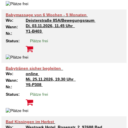
Kindertagesstätte Tresckowstraße
Babymassage von 6 Wochen - 5 Monaten
Wo:
Deisterstraße 85A/Bewegungsraum
Kindertagesstätte Voltmerstraße
Di.
03.11.2026, 11.45 Uhr
Wann:
Y1-B403
Nr.:
Kindertagesstätte Wiehbergstraße
Status:
Plätze frei
Babytränen sicher begleiten
Wo:
online
Mi.
25.11.2026, 19.30 Uhr
Wann:
Y6-P308
Nr.:
Status:
Plätze frei
Bad Kissingen im Herbst
Wo:
Westpark Hotel, Rosenstr. 2, 97688 Bad