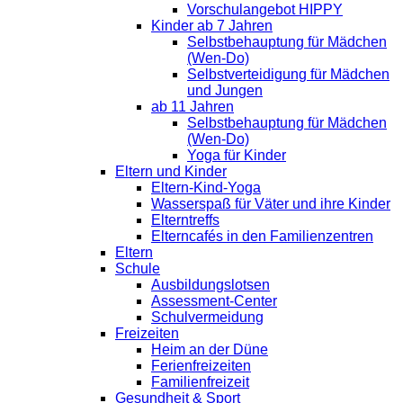
Vorschulangebot HIPPY
Kinder ab 7 Jahren
Selbstbehauptung für Mädchen
(Wen-Do)
Selbstverteidigung für Mädchen
und Jungen
ab 11 Jahren
Selbstbehauptung für Mädchen
(Wen-Do)
Yoga für Kinder
Eltern und Kinder
Eltern-Kind-Yoga
Wasserspaß für Väter und ihre Kinder
Elterntreffs
Elterncafés in den Familienzentren
Eltern
Schule
Ausbildungslotsen
Assessment-Center
Schulvermeidung
Freizeiten
Heim an der Düne
Ferienfreizeiten
Familienfreizeit
Gesundheit & Sport