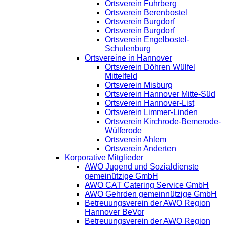
Ortsverein Fuhrberg
Ortsverein Berenbostel
Ortsverein Burgdorf
Ortsverein Burgdorf
Ortsverein Engelbostel-
Schulenburg
Ortsvereine in Hannover
Ortsverein Döhren Wülfel
Mittelfeld
Ortsverein Misburg
Ortsverein Hannover Mitte-Süd
Ortsverein Hannover-List
Ortsverein Limmer-Linden
Ortsverein Kirchrode-Bemerode-
Wülferode
Ortsverein Ahlem
Ortsverein Anderten
Korporative Mitglieder
AWO Jugend und Sozialdienste
gemeinützige GmbH
AWO CAT Catering Service GmbH
AWO Gehrden gemeinnützige GmbH
Betreuungsverein der AWO Region
Hannover BeVor
Betreuungsverein der AWO Region