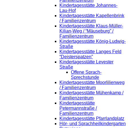
Familienzentrum
Kindertagesstätte Johannes-
Lau-Hof
Kindertagesstätte Kapellenbrink
/ Familienzentrum
Kindertagesstätte Klaus-Müller-
Kilian-Weg / “Mäuseburg” /
Familienzentrum
Kindertagesstätte König-Ludwig-
Straße
Kindertagesstätte Langes Feld
“Deisterspatzen”
Kindertagesstätte Levester
Straße
Offene Sprach-
Sprechstunde
Kindertagesstätte Moorlilienweg
/ Familienzentrum
Kindertagesstätte Mühenkamp /
Familienzentrum
Kindertagesstätte
Petermannstraße /
Familienzentrum
Kindertagesstätte Pfarrlandplatz
Hör- und Sprachheilkindergarten