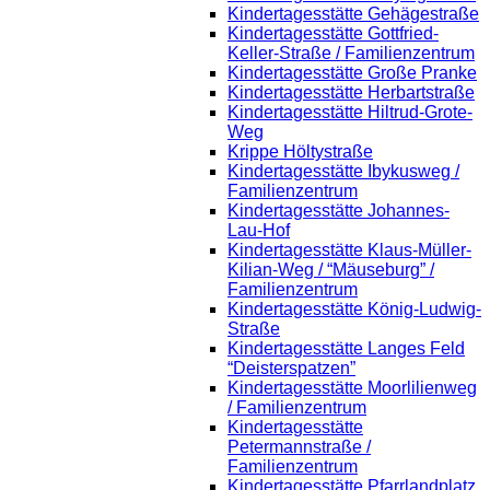
Kindertagesstätte Gehägestraße
Kindertagesstätte Gottfried-
Keller-Straße / Familienzentrum
Kindertagesstätte Große Pranke
Kindertagesstätte Herbartstraße
Kindertagesstätte Hiltrud-Grote-
Weg
Krippe Höltystraße
Kindertagesstätte Ibykusweg /
Familienzentrum
Kindertagesstätte Johannes-
Lau-Hof
Kindertagesstätte Klaus-Müller-
Kilian-Weg / “Mäuseburg” /
Familienzentrum
Kindertagesstätte König-Ludwig-
Straße
Kindertagesstätte Langes Feld
“Deisterspatzen”
Kindertagesstätte Moorlilienweg
/ Familienzentrum
Kindertagesstätte
Petermannstraße /
Familienzentrum
Kindertagesstätte Pfarrlandplatz