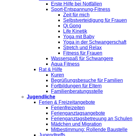
Erste Hilfe bei Notfällen
Sport-Entspannung-Fitness
Zeit für mich
Selbstverteidigung für Frauen
Qi Gong
Life Kinetik
Yoga mit Baby
Yoga in der Schwangerschaft
Stretch und Relax
Fitness für Frauen
Wasserspaß für Schwangere
Aqua Fitness
Rat & Hilfe
Kuren
Begrüßungsbesuche für Familien
Fortbildungen für Eltern
Familienberatungsstelle
Jugendliche
Ferien & Freizeitangebote
Ferienfreizeiten
Ferienganztagsangebote
Ferienganztagsbetreuung an Schulen
Mädchen und Migration
Mitbestimmung: Rollende Baustelle
Jugendtreffs