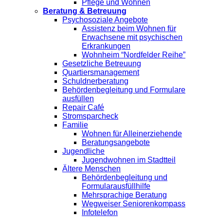
Pflege und Wohnen
Beratung & Betreuung
Psychosoziale Angebote
Assistenz beim Wohnen für
Erwachsene mit psychischen
Erkrankungen
Wohnheim “Nordfelder Reihe”
Gesetzliche Betreuung
Quartiersmanagement
Schuldnerberatung
Behördenbegleitung und Formulare
ausfüllen
Repair Café
Stromsparcheck
Familie
Wohnen für Alleinerziehende
Beratungsangebote
Jugendliche
Jugendwohnen im Stadtteil
Ältere Menschen
Behördenbegleitung und
Formularausfüllhilfe
Mehrsprachige Beratung
Wegweiser Seniorenkompass
Infotelefon