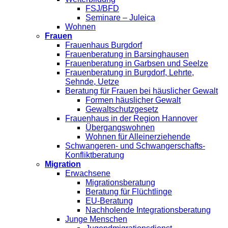
FSJ/BFD
Seminare – Juleica
Wohnen
Frauen
Frauenhaus Burgdorf
Frauenberatung in Barsinghausen
Frauenberatung in Garbsen und Seelze
Frauenberatung in Burgdorf, Lehrte,
Sehnde, Uetze
Beratung für Frauen bei häuslicher Gewalt
Formen häuslicher Gewalt
Gewaltschutzgesetz
Frauenhaus in der Region Hannover
Übergangswohnen
Wohnen für Alleinerziehende
Schwangeren- und Schwangerschafts-
Konfliktberatung
Migration
Erwachsene
Migrationsberatung
Beratung für Flüchtlinge
EU-Beratung
Nachholende Integrationsberatung
Junge Menschen