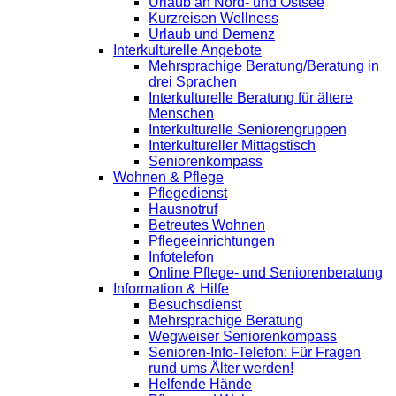
Urlaub an Nord- und Ostsee
Kurzreisen Wellness
Urlaub und Demenz
Interkulturelle Angebote
Mehrsprachige Beratung/Beratung in
drei Sprachen
Interkulturelle Beratung für ältere
Menschen
Interkulturelle Seniorengruppen
Interkultureller Mittagstisch
Seniorenkompass
Wohnen & Pflege
Pflegedienst
Hausnotruf
Betreutes Wohnen
Pflegeeinrichtungen
Infotelefon
Online Pflege- und Seniorenberatung
Information & Hilfe
Besuchsdienst
Mehrsprachige Beratung
Wegweiser Seniorenkompass
Senioren-Info-Telefon: Für Fragen
rund ums Älter werden!
Helfende Hände