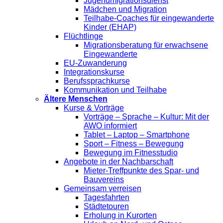
Jugendmigrationsdienst
Mädchen und Migration
Teilhabe-Coaches für eingewanderte
Kinder (EHAP)
Flüchtlinge
Migrationsberatung für erwachsene
Eingewanderte
EU-Zuwanderung
Integrationskurse
Berufssprachkurse
Kommunikation und Teilhabe
Ältere Menschen
Kurse & Vorträge
Vorträge – Sprache – Kultur: Mit der
AWO informiert
Tablet – Laptop – Smartphone
Sport – Fitness – Bewegung
Bewegung im Fitnesstudio
Angebote in der Nachbarschaft
Mieter-Treffpunkte des Spar- und
Bauvereins
Gemeinsam verreisen
Tagesfahrten
Städtetouren
Erholung in Kurorten