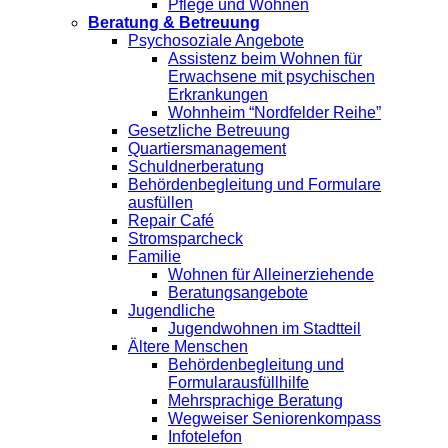
Pflege und Wohnen
Beratung & Betreuung
Psychosoziale Angebote
Assistenz beim Wohnen für
Erwachsene mit psychischen
Erkrankungen
Wohnheim “Nordfelder Reihe”
Gesetzliche Betreuung
Quartiersmanagement
Schuldnerberatung
Behördenbegleitung und Formulare
ausfüllen
Repair Café
Stromsparcheck
Familie
Wohnen für Alleinerziehende
Beratungsangebote
Jugendliche
Jugendwohnen im Stadtteil
Ältere Menschen
Behördenbegleitung und
Formularausfüllhilfe
Mehrsprachige Beratung
Wegweiser Seniorenkompass
Infotelefon