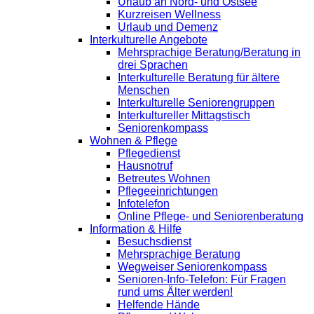
Urlaub an Nord- und Ostsee
Kurzreisen Wellness
Urlaub und Demenz
Interkulturelle Angebote
Mehrsprachige Beratung/Beratung in
drei Sprachen
Interkulturelle Beratung für ältere
Menschen
Interkulturelle Seniorengruppen
Interkultureller Mittagstisch
Seniorenkompass
Wohnen & Pflege
Pflegedienst
Hausnotruf
Betreutes Wohnen
Pflegeeinrichtungen
Infotelefon
Online Pflege- und Seniorenberatung
Information & Hilfe
Besuchsdienst
Mehrsprachige Beratung
Wegweiser Seniorenkompass
Senioren-Info-Telefon: Für Fragen
rund ums Älter werden!
Helfende Hände