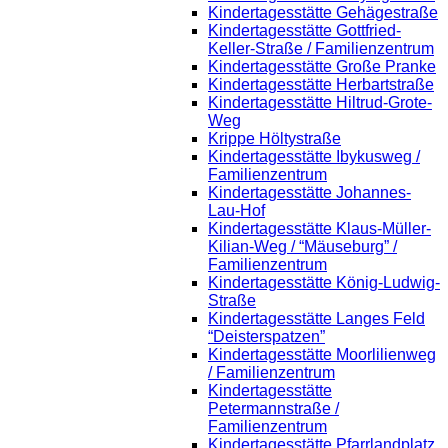
Kindertagesstätte Gehägestraße
Kindertagesstätte Gottfried-
Keller-Straße / Familienzentrum
Kindertagesstätte Große Pranke
Kindertagesstätte Herbartstraße
Kindertagesstätte Hiltrud-Grote-
Weg
Krippe Höltystraße
Kindertagesstätte Ibykusweg /
Familienzentrum
Kindertagesstätte Johannes-
Lau-Hof
Kindertagesstätte Klaus-Müller-
Kilian-Weg / “Mäuseburg” /
Familienzentrum
Kindertagesstätte König-Ludwig-
Straße
Kindertagesstätte Langes Feld
“Deisterspatzen”
Kindertagesstätte Moorlilienweg
/ Familienzentrum
Kindertagesstätte
Petermannstraße /
Familienzentrum
Kindertagesstätte Pfarrlandplatz