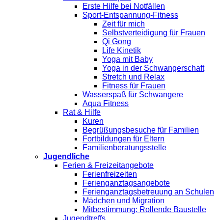
Erste Hilfe bei Notfällen
Sport-Entspannung-Fitness
Zeit für mich
Selbstverteidigung für Frauen
Qi Gong
Life Kinetik
Yoga mit Baby
Yoga in der Schwangerschaft
Stretch und Relax
Fitness für Frauen
Wasserspaß für Schwangere
Aqua Fitness
Rat & Hilfe
Kuren
Begrüßungsbesuche für Familien
Fortbildungen für Eltern
Familienberatungsstelle
Jugendliche
Ferien & Freizeitangebote
Ferienfreizeiten
Ferienganztagsangebote
Ferienganztagsbetreuung an Schulen
Mädchen und Migration
Mitbestimmung: Rollende Baustelle
Jugendtreffs