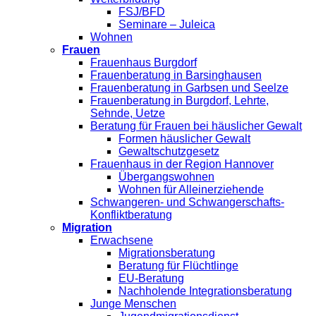
FSJ/BFD
Seminare – Juleica
Wohnen
Frauen
Frauenhaus Burgdorf
Frauenberatung in Barsinghausen
Frauenberatung in Garbsen und Seelze
Frauenberatung in Burgdorf, Lehrte,
Sehnde, Uetze
Beratung für Frauen bei häuslicher Gewalt
Formen häuslicher Gewalt
Gewaltschutzgesetz
Frauenhaus in der Region Hannover
Übergangswohnen
Wohnen für Alleinerziehende
Schwangeren- und Schwangerschafts-
Konfliktberatung
Migration
Erwachsene
Migrationsberatung
Beratung für Flüchtlinge
EU-Beratung
Nachholende Integrationsberatung
Junge Menschen