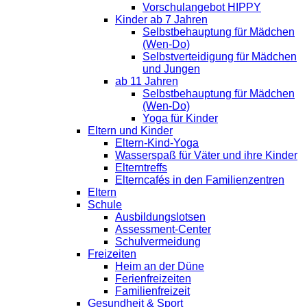
Vorschulangebot HIPPY
Kinder ab 7 Jahren
Selbstbehauptung für Mädchen
(Wen-Do)
Selbstverteidigung für Mädchen
und Jungen
ab 11 Jahren
Selbstbehauptung für Mädchen
(Wen-Do)
Yoga für Kinder
Eltern und Kinder
Eltern-Kind-Yoga
Wasserspaß für Väter und ihre Kinder
Elterntreffs
Elterncafés in den Familienzentren
Eltern
Schule
Ausbildungslotsen
Assessment-Center
Schulvermeidung
Freizeiten
Heim an der Düne
Ferienfreizeiten
Familienfreizeit
Gesundheit & Sport