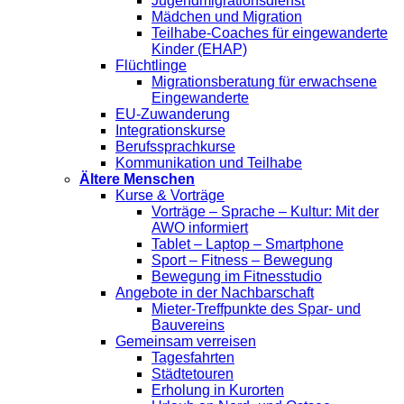
Jugendmigrationsdienst
Mädchen und Migration
Teilhabe-Coaches für eingewanderte
Kinder (EHAP)
Flüchtlinge
Migrationsberatung für erwachsene
Eingewanderte
EU-Zuwanderung
Integrationskurse
Berufssprachkurse
Kommunikation und Teilhabe
Ältere Menschen
Kurse & Vorträge
Vorträge – Sprache – Kultur: Mit der
AWO informiert
Tablet – Laptop – Smartphone
Sport – Fitness – Bewegung
Bewegung im Fitnesstudio
Angebote in der Nachbarschaft
Mieter-Treffpunkte des Spar- und
Bauvereins
Gemeinsam verreisen
Tagesfahrten
Städtetouren
Erholung in Kurorten