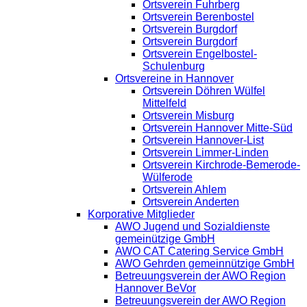
Ortsverein Fuhrberg
Ortsverein Berenbostel
Ortsverein Burgdorf
Ortsverein Burgdorf
Ortsverein Engelbostel-
Schulenburg
Ortsvereine in Hannover
Ortsverein Döhren Wülfel
Mittelfeld
Ortsverein Misburg
Ortsverein Hannover Mitte-Süd
Ortsverein Hannover-List
Ortsverein Limmer-Linden
Ortsverein Kirchrode-Bemerode-
Wülferode
Ortsverein Ahlem
Ortsverein Anderten
Korporative Mitglieder
AWO Jugend und Sozialdienste
gemeinützige GmbH
AWO CAT Catering Service GmbH
AWO Gehrden gemeinnützige GmbH
Betreuungsverein der AWO Region
Hannover BeVor
Betreuungsverein der AWO Region