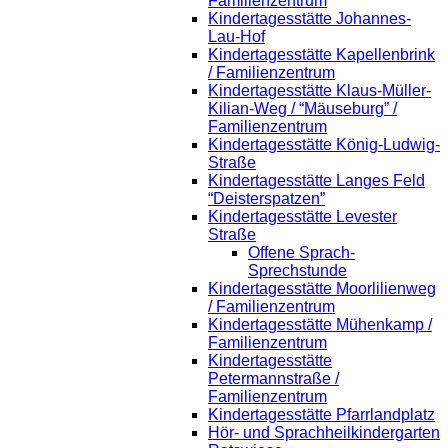
Familienzentrum
Kindertagesstätte Johannes-
Lau-Hof
Kindertagesstätte Kapellenbrink
/ Familienzentrum
Kindertagesstätte Klaus-Müller-
Kilian-Weg / “Mäuseburg” /
Familienzentrum
Kindertagesstätte König-Ludwig-
Straße
Kindertagesstätte Langes Feld
“Deisterspatzen”
Kindertagesstätte Levester
Straße
Offene Sprach-
Sprechstunde
Kindertagesstätte Moorlilienweg
/ Familienzentrum
Kindertagesstätte Mühenkamp /
Familienzentrum
Kindertagesstätte
Petermannstraße /
Familienzentrum
Kindertagesstätte Pfarrlandplatz
Hör- und Sprachheilkindergarten