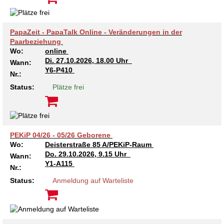
Kindertagesstätte Moorlilienweg /
Kindertagesstätte Schneiderberg
Offene Sprach-Sprechstunde
Familienzentrum
Kindertagesstätte Sylter Weg
Kindertagesstätte Mühenkamp / Familienzentrum
PapaZeit - PapaTalk Online - Veränderungen in der
Paarbeziehung
Wo:
online
Kindertagesstätte Petermannstraße /
Kindertagesstätte Tresckowstraße
Di.
27.10.2026, 18.00 Uhr
Familienzentrum
Wann:
Y6-P410
Nr.:
Kindertagesstätte Voltmerstraße
Kindertagesstätte Pfarrlandplatz
Status:
Plätze frei
Kindertagesstätte Wiehbergstraße
Hör- und Sprachheilkindergarten Ratswiese
Kindertagesstätte Rosenbergstraße
PEKiP 04/26 - 05/26 Geborene
Wo:
Deisterstraße 85 A/PEKiP-Raum
Do.
29.10.2026, 9.15 Uhr
Wann:
Kindertagesstätte Schneiderberg
Y1-A115
Nr.:
Kindertagesstätte Schweriner Straße /
Status:
Anmeldung auf Warteliste
Familienzentrum
Kindertagesstätte Sylter Weg