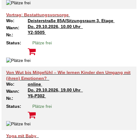
Vortrag: Bestattungsvorsorge
Wo:
Deisterstraße 85A/Sitzungsraum 3. Etage
Do.
29.10.2026, 10.00 Uhr
Wann:
Y2-S505
Nr.:
Status:
Plätze frei
Von Wut bis Mitgefühl – Wie lernen Kinder den Umgang mit
(ihren) Emotionen?
Wo:
online
Do.
29.10.2026, 19.00 Uhr
Wann:
Y6-P302
Nr.:
Status:
Plätze frei
Yoga mit Baby