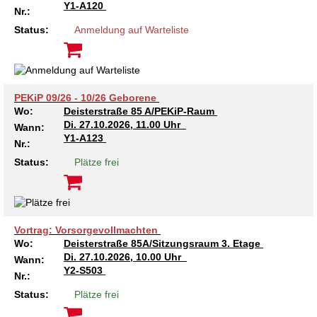
Kindertagesstätte Johannes-Lau-Hof
Kindertagesstätte Herbartstraße
Y1-A120
Nr.:
Status:
Anmeldung auf Warteliste
Kindertagesstätte Klaus-Müller-Kilian-Weg /
Kindertagesstätte Hiltrud-Grote-Weg
“Mäuseburg” / Familienzentrum
Kindertagesstätte König-Ludwig-Straße
Kindertagesstätte Ibykusweg / Familienzentrum
PEKiP 09/26 - 10/26 Geborene
Kindertagesstätte Langes Feld “Deisterspatzen”
Kindertagesstätte Johannes-Lau-Hof
Wo:
Deisterstraße 85 A/PEKiP-Raum
Di.
27.10.2026, 11.00 Uhr
Wann:
Y1-A123
Kindertagesstätte Moorlilienweg /
Kindertagesstätte Kapellenbrink /
Nr.:
Familienzentrum
Familienzentrum
Status:
Plätze frei
Kindertagesstätte Petermannstraße /
Kindertagesstätte Klaus-Müller-Kilian-Weg /
Familienzentrum
“Mäuseburg” / Familienzentrum
Kindertagesstätte Pfarrlandplatz
Kindertagesstätte König-Ludwig-Straße
Vortrag: Vorsorgevollmachten
Wo:
Deisterstraße 85A/Sitzungsraum 3. Etage
Kindertagesstätte Rosenbergstraße
Kindertagesstätte Langes Feld “Deisterspatzen”
Di.
27.10.2026, 10.00 Uhr
Wann:
Y2-S503
Nr.:
Krippe Schleswiger Straße
Kindertagesstätte Levester Straße
Status:
Plätze frei