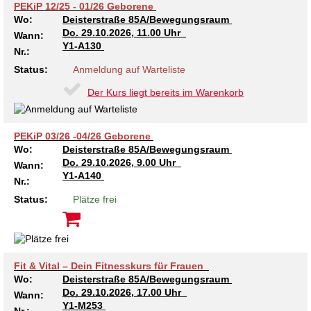
PEKiP 12/25 - 01/26 Geborene
Kindertagesstätte Tresckowstraße
Wo:
Deisterstraße 85A/Bewegungsraum
Do.
29.10.2026, 11.00 Uhr
Wann:
Y1-A130
Kindertagesstätte Voltmerstraße
Nr.:
Status:
Anmeldung auf Warteliste
Kindertagesstätte Wiehbergstraße
Der Kurs liegt bereits im Warenkorb
PEKiP 03/26 -04/26 Geborene
Wo:
Deisterstraße 85A/Bewegungsraum
Do.
29.10.2026, 9.00 Uhr
Wann:
Y1-A140
Nr.:
Status:
Plätze frei
Fit & Vital – Dein Fitnesskurs für Frauen
Wo:
Deisterstraße 85A/Bewegungsraum
Do.
29.10.2026, 17.00 Uhr
Wann:
Y1-M253