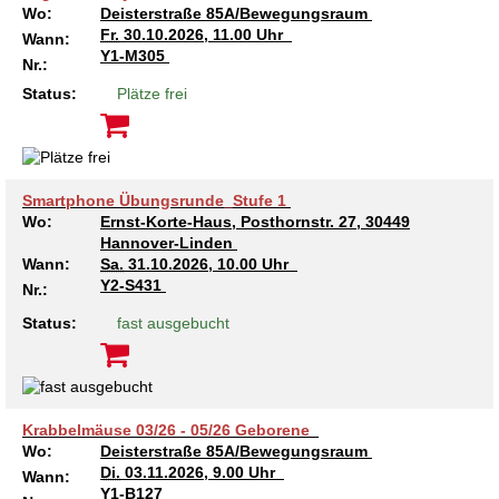
Wo:
Deisterstraße 85A/Bewegungsraum
Fr.
30.10.2026, 11.00 Uhr
Wann:
Y1-M305
Nr.:
Status:
Plätze frei
Smartphone Übungsrunde_Stufe 1
Wo:
Ernst-Korte-Haus, Posthornstr. 27, 30449
Hannover-Linden
Wann:
Sa.
31.10.2026, 10.00 Uhr
Y2-S431
Nr.:
Status:
fast ausgebucht
Krabbelmäuse 03/26 - 05/26 Geborene
Wo:
Deisterstraße 85A/Bewegungsraum
Di.
03.11.2026, 9.00 Uhr
Wann:
Y1-B127