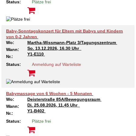
Kindertagesstätte Moorlilienweg /
Status:
Plätze frei
Kindertagesstätte Schneiderberg
Offene Sprach-Sprechstunde
Familienzentrum
Kindertagesstätte Sylter Weg
Kindertagesstätte Mühenkamp / Familienzentrum
Baby-Sonntagskonzert für Eltern mit Babys und Kindern
Kindertagesstätte Petermannstraße /
Kindertagesstätte Tresckowstraße
von 0-2 Jahren
Familienzentrum
Wo:
Martha-Wissmann-Platz 3/Tagungszentrum
So.
13.12.2026, 16.30 Uhr
Wann:
Kindertagesstätte Voltmerstraße
Kindertagesstätte Pfarrlandplatz
Y1-E110
Nr.:
Status:
Anmeldung auf Warteliste
Kindertagesstätte Wiehbergstraße
Hör- und Sprachheilkindergarten Ratswiese
Kindertagesstätte Rosenbergstraße
Babymassage von 6 Wochen - 5 Monaten
Kindertagesstätte Schneiderberg
Wo:
Deisterstraße 85A/Bewegungsraum
Di.
25.08.2026, 11.45 Uhr
Wann:
Kindertagesstätte Schweriner Straße /
Y1-B402
Nr.:
Familienzentrum
Status:
Plätze frei
Kindertagesstätte Sylter Weg