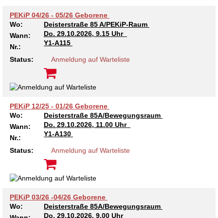
Kindertagesstätte Tresckowstraße
PEKiP 04/26 - 05/26 Geborene
Wo:
Deisterstraße 85 A/PEKiP-Raum
Do.
29.10.2026, 9.15 Uhr
Wann:
Kindertagesstätte Voltmerstraße
Y1-A115
Nr.:
Status:
Anmeldung auf Warteliste
Kindertagesstätte Wiehbergstraße
PEKiP 12/25 - 01/26 Geborene
Wo:
Deisterstraße 85A/Bewegungsraum
Do.
29.10.2026, 11.00 Uhr
Wann:
Y1-A130
Nr.:
Status:
Anmeldung auf Warteliste
PEKiP 03/26 -04/26 Geborene
Wo:
Deisterstraße 85A/Bewegungsraum
Do.
29.10.2026, 9.00 Uhr
Wann: