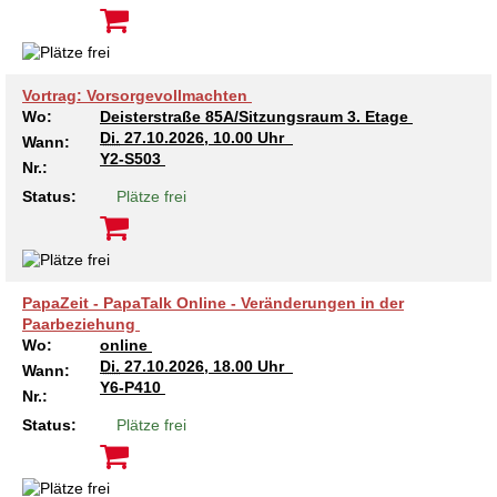
Kindertagesstätte Moorlilienweg /
Kindertagesstätte Schneiderberg
Offene Sprach-Sprechstunde
Familienzentrum
Kindertagesstätte Sylter Weg
Kindertagesstätte Mühenkamp / Familienzentrum
Vortrag: Vorsorgevollmachten
Kindertagesstätte Petermannstraße /
Wo:
Deisterstraße 85A/Sitzungsraum 3. Etage
Kindertagesstätte Tresckowstraße
Familienzentrum
Di.
27.10.2026, 10.00 Uhr
Wann:
Y2-S503
Nr.:
Kindertagesstätte Voltmerstraße
Kindertagesstätte Pfarrlandplatz
Status:
Plätze frei
Kindertagesstätte Wiehbergstraße
Hör- und Sprachheilkindergarten Ratswiese
Kindertagesstätte Rosenbergstraße
PapaZeit - PapaTalk Online - Veränderungen in der
Paarbeziehung
Wo:
online
Kindertagesstätte Schneiderberg
Di.
27.10.2026, 18.00 Uhr
Wann:
Y6-P410
Nr.:
Kindertagesstätte Schweriner Straße /
Familienzentrum
Status:
Plätze frei
Kindertagesstätte Sylter Weg