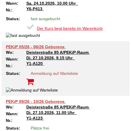
Kindertagesstätte Johannes-Lau-Hof
Kindertagesstätte Herbartstraße
Wann:
Sa.
24.10.2026, 10.00 Uhr
Y6-P413
Nr.:
Kindertagesstätte Klaus-Müller-Kilian-Weg /
Kindertagesstätte Hiltrud-Grote-Weg
“Mäuseburg” / Familienzentrum
Status:
fast ausgebucht
Der Kurs liegt bereits im Warenkorb
Kindertagesstätte König-Ludwig-Straße
Kindertagesstätte Ibykusweg / Familienzentrum
Kindertagesstätte Langes Feld “Deisterspatzen”
Kindertagesstätte Johannes-Lau-Hof
PEKiP 05/26 - 06/26 Geborene
Wo:
Deisterstraße 85 A/PEKiP-Raum
Kindertagesstätte Moorlilienweg /
Kindertagesstätte Kapellenbrink /
Di.
27.10.2026, 9.15 Uhr
Wann:
Familienzentrum
Familienzentrum
Y1-A120
Nr.:
Kindertagesstätte Petermannstraße /
Kindertagesstätte Klaus-Müller-Kilian-Weg /
Status:
Anmeldung auf Warteliste
Familienzentrum
“Mäuseburg” / Familienzentrum
Kindertagesstätte Pfarrlandplatz
Kindertagesstätte König-Ludwig-Straße
PEKiP 09/26 - 10/26 Geborene
Kindertagesstätte Rosenbergstraße
Kindertagesstätte Langes Feld “Deisterspatzen”
Wo:
Deisterstraße 85 A/PEKiP-Raum
Di.
27.10.2026, 11.00 Uhr
Wann:
Y1-A123
Krippe Schleswiger Straße
Kindertagesstätte Levester Straße
Nr.:
Status:
Plätze frei