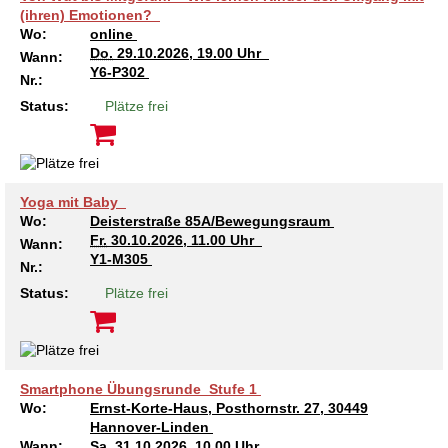
(ihren) Emotionen?
Wo:
online
Do.
29.10.2026, 19.00 Uhr
Wann:
Y6-P302
Nr.:
Status:
Plätze frei
Yoga mit Baby
Wo:
Deisterstraße 85A/Bewegungsraum
Fr.
30.10.2026, 11.00 Uhr
Wann:
Y1-M305
Nr.:
Status:
Plätze frei
Smartphone Übungsrunde_Stufe 1
Wo:
Ernst-Korte-Haus, Posthornstr. 27, 30449
Hannover-Linden
Wann:
Sa.
31.10.2026, 10.00 Uhr