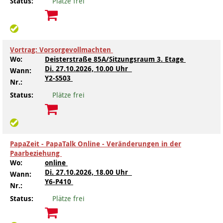
Status:
Plätze frei
Kindertagesstätte Moorlilienweg /
Kindertagesstätte Schneiderberg
Offene Sprach-Sprechstunde
Familienzentrum
Kindertagesstätte Sylter Weg
Kindertagesstätte Mühenkamp / Familienzentrum
Vortrag: Vorsorgevollmachten
Wo:
Deisterstraße 85A/Sitzungsraum 3. Etage
Kindertagesstätte Petermannstraße /
Kindertagesstätte Tresckowstraße
Di.
27.10.2026, 10.00 Uhr
Familienzentrum
Wann:
Y2-S503
Nr.:
Kindertagesstätte Voltmerstraße
Kindertagesstätte Pfarrlandplatz
Status:
Plätze frei
Kindertagesstätte Wiehbergstraße
Hör- und Sprachheilkindergarten Ratswiese
Kindertagesstätte Rosenbergstraße
PapaZeit - PapaTalk Online - Veränderungen in der
Paarbeziehung
Wo:
online
Kindertagesstätte Schneiderberg
Di.
27.10.2026, 18.00 Uhr
Wann:
Y6-P410
Nr.:
Kindertagesstätte Schweriner Straße /
Familienzentrum
Status:
Plätze frei
Kindertagesstätte Sylter Weg