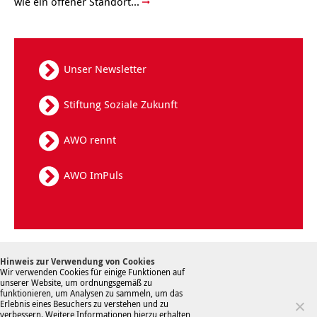
wie ein offener Standort...
Unser Newsletter
Stiftung Soziale Zukunft
AWO rennt
AWO ImPuls
Kontakt
Datenschutz
Sitemap
Hinweis zur Verwendung von Cookies
Hinweisgebersystem
Impressum
Wir verwenden Cookies für einige Funktionen auf
unserer Website, um ordnungsgemäß zu
funktionieren, um Analysen zu sammeln, um das
Erlebnis eines Besuchers zu verstehen und zu
verbessern. Weitere Informationen hierzu erhalten