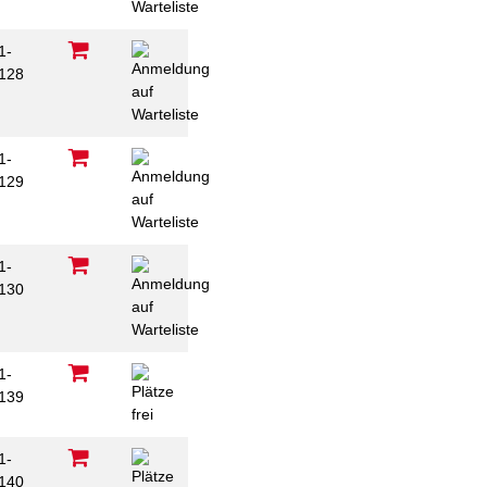
1-
128
1-
129
1-
130
1-
139
1-
140