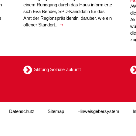
n
einem Rundgang durch das Haus informierte
AW
sich Eva Bender, SPD-Kandidatin für das
di
e
Amt der Regionspräsidentin, darüber, wie ein
Ak
offener Standort...
wü
di
zu
Stiftung Soziale Zukunft
Datenschutz
Sitemap
Hinweisgebersystem
I