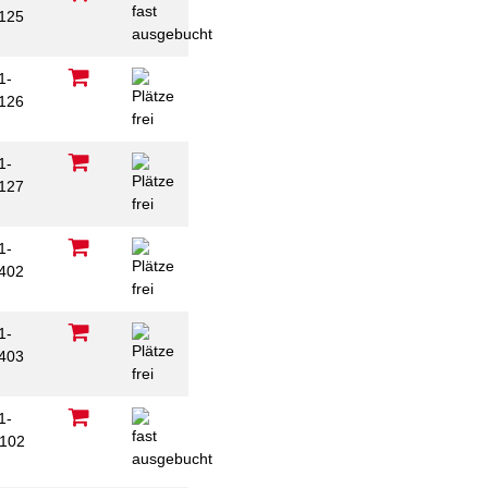
125
1-
126
1-
127
1-
402
1-
403
1-
102