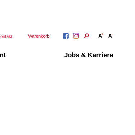
Warenkorb
ontakt
nt
Jobs & Karriere
BERATUNG &
ARBEIT &
BETREUUNG
QUALIFIZIERUNG
Psychosoziale
Beratung &
Angebote
Qualifizierung
Gesetzliche Betreuung
Fortbildung
Beratung für Menschen
n
Quartiersmanagement
mit Schwerbehinderung
ote
Schuldnerberatung
im Arbeitsleben
Behördenbegleitung
Betätigung für
und Formulare
Menschen mit