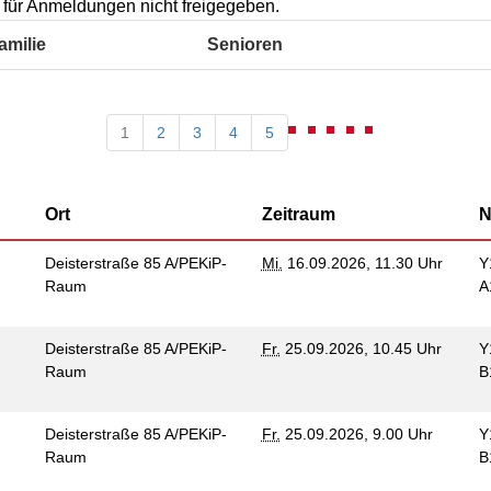
Kommunikation und
st für Anmeldungen nicht freigegeben.
tung für Frauen bei
Teilhabe
licher Gewalt
amilie
Senioren
enhaus in der
on Hannover
angeren- und
1
2
3
4
5
angerschafts-
liktberatung
Ort
Zeitraum
N
Deisterstraße 85 A/PEKiP-
Mi.
16.09.2026, 11.30 Uhr
Y
Raum
A
Deisterstraße 85 A/PEKiP-
Fr.
25.09.2026, 10.45 Uhr
Y
Raum
B
Deisterstraße 85 A/PEKiP-
Fr.
25.09.2026, 9.00 Uhr
Y
Raum
B