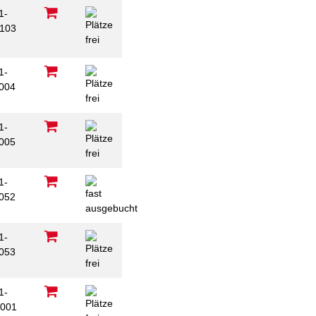
1-
103
1-
004
1-
005
1-
052
1-
053
1-
001