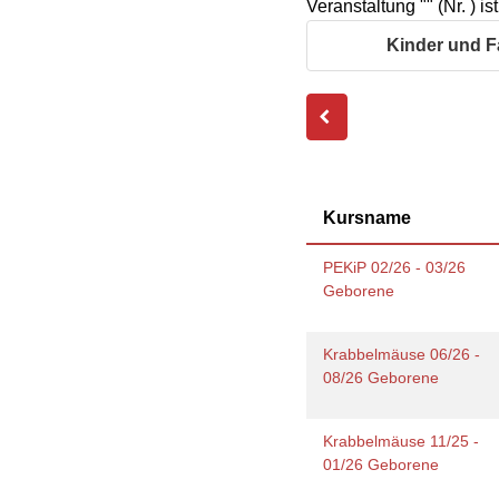
Veranstaltung "" (Nr. ) i
Geschäftsbericht
Schule
Bera
Wohnen
Freizeiten
häus
Kinder und F
Gesundheit & Sport
Frau
Regi
Rat & Hilfe
Schw
Schw
Konf
Kursname
PEKiP 02/26 - 03/26
Geborene
Krabbelmäuse 06/26 -
08/26 Geborene
Krabbelmäuse 11/25 -
01/26 Geborene