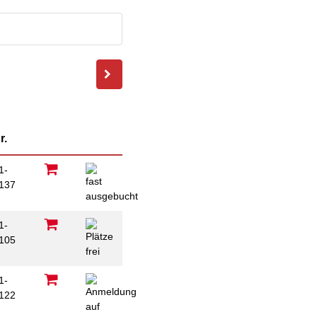
ausfüllen
psychischen
Beeinträchtigungen
Repair Café
Stromsparcheck
Familie
Jugendliche
Ältere Menschen
Migration
Menschen mit
r.
Behinderungen
1-
137
1-
105
1-
122