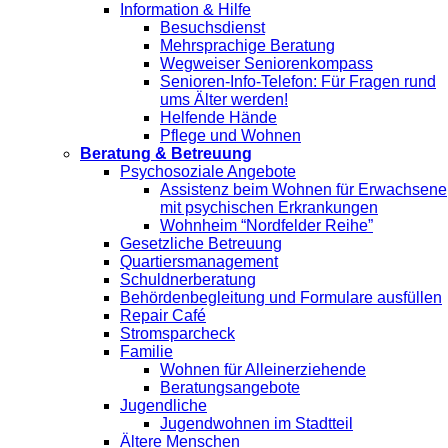
Information & Hilfe
Besuchsdienst
Mehrsprachige Beratung
Wegweiser Seniorenkompass
Senioren-Info-Telefon: Für Fragen rund
ums Älter werden!
Helfende Hände
Pflege und Wohnen
Beratung & Betreuung
Psychosoziale Angebote
Assistenz beim Wohnen für Erwachsene
mit psychischen Erkrankungen
Wohnheim “Nordfelder Reihe”
Gesetzliche Betreuung
Quartiersmanagement
Schuldnerberatung
Behördenbegleitung und Formulare ausfüllen
Repair Café
Stromsparcheck
Familie
Wohnen für Alleinerziehende
Beratungsangebote
Jugendliche
Jugendwohnen im Stadtteil
Ältere Menschen