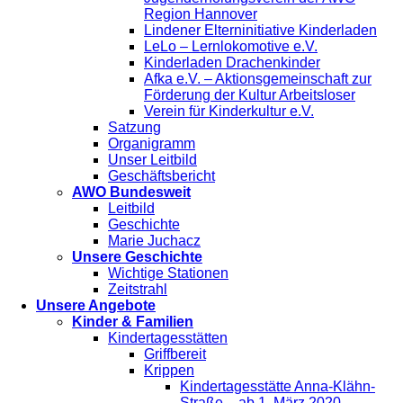
Region Hannover
Lindener Elterninitiative Kinderladen
LeLo – Lernlokomotive e.V.
Kinderladen Drachenkinder
Afka e.V. – Aktionsgemeinschaft zur
Förderung der Kultur Arbeitsloser
Verein für Kinderkultur e.V.
Satzung
Organigramm
Unser Leitbild
Geschäftsbericht
AWO Bundesweit
Leitbild
Geschichte
Marie Juchacz
Unsere Geschichte
Wichtige Stationen
Zeitstrahl
Unsere Angebote
Kinder & Familien
Kindertagesstätten
Griffbereit
Krippen
Kindertagesstätte Anna-Klähn-
Straße – ab 1. März 2020