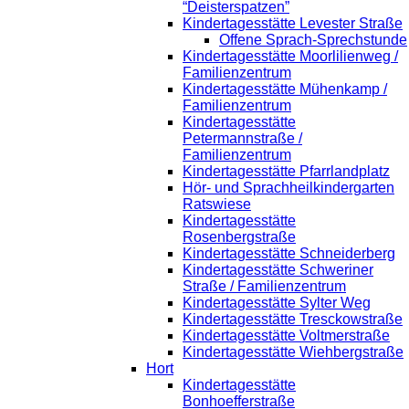
“Deisterspatzen”
Kindertagesstätte Levester Straße
Offene Sprach-Sprechstunde
Kindertagesstätte Moorlilienweg /
Familienzentrum
Kindertagesstätte Mühenkamp /
Familienzentrum
Kindertagesstätte
Petermannstraße /
Familienzentrum
Kindertagesstätte Pfarrlandplatz
Hör- und Sprachheilkindergarten
Ratswiese
Kindertagesstätte
Rosenbergstraße
Kindertagesstätte Schneiderberg
Kindertagesstätte Schweriner
Straße / Familienzentrum
Kindertagesstätte Sylter Weg
Kindertagesstätte Tresckowstraße
Kindertagesstätte Voltmerstraße
Kindertagesstätte Wiehbergstraße
Hort
Kindertagesstätte
Bonhoefferstraße