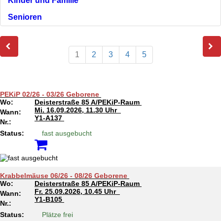
Kinder und Familie
Senioren
1
2
3
4
5
PEKiP 02/26 - 03/26 Geborene
Wo:
Deisterstraße 85 A/PEKiP-Raum
Mi.
16.09.2026, 11.30 Uhr
Wann:
Y1-A137
Nr.:
Status:
fast ausgebucht
Krabbelmäuse 06/26 - 08/26 Geborene
Wo:
Deisterstraße 85 A/PEKiP-Raum
Fr.
25.09.2026, 10.45 Uhr
Wann:
Y1-B105
Nr.:
Status:
Plätze frei