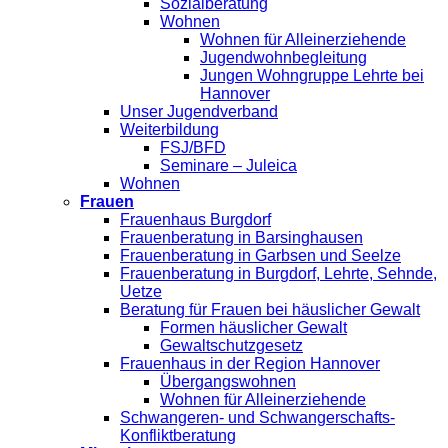
Sozialberatung
Wohnen
Wohnen für Alleinerziehende
Jugendwohnbegleitung
Jungen Wohngruppe Lehrte bei
Hannover
Unser Jugendverband
Weiterbildung
FSJ/BFD
Seminare – Juleica
Wohnen
Frauen
Frauenhaus Burgdorf
Frauenberatung in Barsinghausen
Frauenberatung in Garbsen und Seelze
Frauenberatung in Burgdorf, Lehrte, Sehnde,
Uetze
Beratung für Frauen bei häuslicher Gewalt
Formen häuslicher Gewalt
Gewaltschutzgesetz
Frauenhaus in der Region Hannover
Übergangswohnen
Wohnen für Alleinerziehende
Schwangeren- und Schwangerschafts-
Konfliktberatung