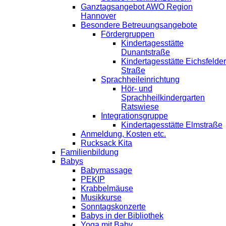
Ganztagsangebot AWO Region
Hannover
Besondere Betreuungsangebote
Fördergruppen
Kindertagesstätte
Dunantstraße
Kindertagesstätte Eichsfelder
Straße
Sprachheileinrichtung
Hör- und
Sprachheilkindergarten
Ratswiese
Integrationsgruppe
Kindertagesstätte Elmstraße
Anmeldung, Kosten etc.
Rucksack Kita
Familienbildung
Babys
Babymassage
PEKIP
Krabbelmäuse
Musikkurse
Sonntagskonzerte
Babys in der Bibliothek
Yoga mit Baby