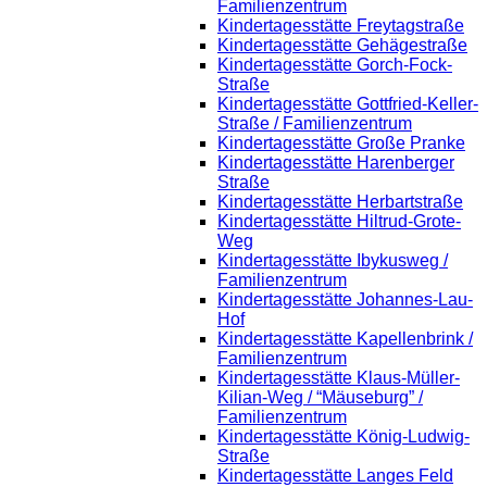
Familienzentrum
Kindertagesstätte Freytagstraße
Kindertagesstätte Gehägestraße
Kindertagesstätte Gorch-Fock-
Straße
Kindertagesstätte Gottfried-Keller-
Straße / Familienzentrum
Kindertagesstätte Große Pranke
Kindertagesstätte Harenberger
Straße
Kindertagesstätte Herbartstraße
Kindertagesstätte Hiltrud-Grote-
Weg
Kindertagesstätte Ibykusweg /
Familienzentrum
Kindertagesstätte Johannes-Lau-
Hof
Kindertagesstätte Kapellenbrink /
Familienzentrum
Kindertagesstätte Klaus-Müller-
Kilian-Weg / “Mäuseburg” /
Familienzentrum
Kindertagesstätte König-Ludwig-
Straße
Kindertagesstätte Langes Feld