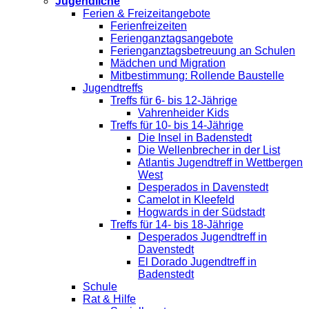
Jugendliche
Ferien & Freizeitangebote
Ferienfreizeiten
Ferienganztagsangebote
Ferienganztagsbetreuung an Schulen
Mädchen und Migration
Mitbestimmung: Rollende Baustelle
Jugendtreffs
Treffs für 6- bis 12-Jährige
Vahrenheider Kids
Treffs für 10- bis 14-Jährige
Die Insel in Badenstedt
Die Wellenbrecher in der List
Atlantis Jugendtreff in Wettbergen
West
Desperados in Davenstedt
Camelot in Kleefeld
Hogwards in der Südstadt
Treffs für 14- bis 18-Jährige
Desperados Jugendtreff in
Davenstedt
El Dorado Jugendtreff in
Badenstedt
Schule
Rat & Hilfe