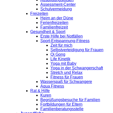
Assessment-Center
Schulvermeidung
Freizeiten
Heim an der Düne
Ferienfreizeiten
Familienfreizeit
Gesundheit & Sport
Erste Hilfe bei Notfällen
Sport-Entspannung-Fitness
Zeit für mich
Selbstverteidigung für Frauen
Qi Gong
Life Kinetik
Yoga mit Baby
Yoga in der Schwangerschaft
Stretch und Relax
Fitness für Frauen
Wasserspaß für Schwangere
Aqua Fitness
Rat & Hilfe
Kuren
Begrüßungsbesuche für Familien
Fortbildungen für Eltern
Familienberatungsstelle