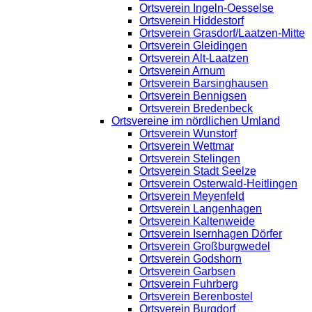
Ortsverein Ingeln-Oesselse
Ortsverein Hiddestorf
Ortsverein Grasdorf/Laatzen-Mitte
Ortsverein Gleidingen
Ortsverein Alt-Laatzen
Ortsverein Arnum
Ortsverein Barsinghausen
Ortsverein Bennigsen
Ortsverein Bredenbeck
Ortsvereine im nördlichen Umland
Ortsverein Wunstorf
Ortsverein Wettmar
Ortsverein Stelingen
Ortsverein Stadt Seelze
Ortsverein Osterwald-Heitlingen
Ortsverein Meyenfeld
Ortsverein Langenhagen
Ortsverein Kaltenweide
Ortsverein Isernhagen Dörfer
Ortsverein Großburgwedel
Ortsverein Godshorn
Ortsverein Garbsen
Ortsverein Fuhrberg
Ortsverein Berenbostel
Ortsverein Burgdorf