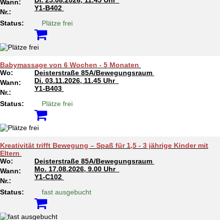
Wann:
Y1-B402
Nr.:
Status:
Plätze frei
Babymassage von 6 Wochen - 5 Monaten
Wo:
Deisterstraße 85A/Bewegungsraum
Di.
03.11.2026, 11.45 Uhr
Wann:
Y1-B403
Nr.:
Status:
Plätze frei
Kreativität trifft Bewegung – Spaß für 1,5 - 3 jährige Kinder mit
Eltern
Wo:
Deisterstraße 85A/Bewegungsraum
Mo.
17.08.2026, 9.00 Uhr
Wann:
Y1-C102
Nr.:
Status:
fast ausgebucht