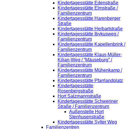
Kindertagesstätte Edenstraße
Kindertagesstätte Elmstraße /
Familienzentrum
Kindertagesstätte Harenberger
Straße
Kindertagesstätte Herbartstraße
Kindertagesstätte Ibykusweg /
Familienzentrum
Kindertagesstätte Kapellenbrink /
Familienzentrum
Kindertagesstätte Klaus-Müller-
Kilian-Weg / “Mäuseburg” /
Familienzentrum
Kindertagesstätte Mühenkamp /
Familienzentrum
Kindertagesstätte Pfarrlandplatz
Kindertagesstätte
Rosenbergstraße
Hort Salzmannstraße
Kindertagesstätte Schweriner
Straße / Familienzentrum
Außenstelle Hort
Stenhusenstraße
Kindertagesstätte Sylter Weg
Familienzentren