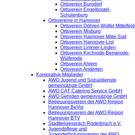
Ortsverein Burgdorf
Ortsverein Engelbostel-
Schulenburg
Ortsvereine in Hannover
Ortsverein Döhren Wülfel Mittelfeld
Ortsverein Misburg
Ortsverein Hannover Mitte-Süd
Ortsverein Hannover-List
Ortsverein Limmer-Linden
Ortsverein Kirchrode-Bemerode-
Wülferode
Ortsverein Ahlem
Ortsverein Anderten
Korporative Mitglieder
AWO Jugend und Sozialdienste
gemeinützige GmbH
AWO CAT Catering Service GmbH
AWO Gehrden gemeinnützige GmbH
Betreuungsverein der AWO Region
Hannover BeVor
Betreuungsverein der AWO Region
Hannover BTV
Stadtteilgespräch Roderbruch e.V.
Jugendpflege und
Jugenderholungsverein der AWO