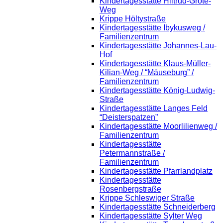
Kindertagesstätte Hiltrud-Grote-
Weg
Krippe Höltystraße
Kindertagesstätte Ibykusweg /
Familienzentrum
Kindertagesstätte Johannes-Lau-
Hof
Kindertagesstätte Klaus-Müller-
Kilian-Weg / “Mäuseburg” /
Familienzentrum
Kindertagesstätte König-Ludwig-
Straße
Kindertagesstätte Langes Feld
“Deisterspatzen”
Kindertagesstätte Moorlilienweg /
Familienzentrum
Kindertagesstätte
Petermannstraße /
Familienzentrum
Kindertagesstätte Pfarrlandplatz
Kindertagesstätte
Rosenbergstraße
Krippe Schleswiger Straße
Kindertagesstätte Schneiderberg
Kindertagesstätte Sylter Weg