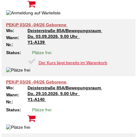
Kindertagesstätte Johannes-Lau-Hof
Kindertagesstätte Herbartstraße
Kindertagesstätte Klaus-Müller-Kilian-Weg /
Kindertagesstätte Hiltrud-Grote-Weg
“Mäuseburg” / Familienzentrum
PEKiP 03/26 -04/26 Geborene
Wo:
Deisterstraße 85A/Bewegungsraum
Do.
03.09.2026, 9.00 Uhr
Kindertagesstätte König-Ludwig-Straße
Kindertagesstätte Ibykusweg / Familienzentrum
Wann:
Y1-A139
Nr.:
Status:
Plätze frei
Kindertagesstätte Langes Feld “Deisterspatzen”
Kindertagesstätte Johannes-Lau-Hof
Der Kurs liegt bereits im Warenkorb
Kindertagesstätte Moorlilienweg /
Kindertagesstätte Kapellenbrink /
Familienzentrum
Familienzentrum
Kindertagesstätte Petermannstraße /
Kindertagesstätte Klaus-Müller-Kilian-Weg /
PEKiP 03/26 -04/26 Geborene
Familienzentrum
“Mäuseburg” / Familienzentrum
Wo:
Deisterstraße 85A/Bewegungsraum
Do.
29.10.2026, 9.00 Uhr
Wann:
Y1-A140
Kindertagesstätte Pfarrlandplatz
Kindertagesstätte König-Ludwig-Straße
Nr.:
Status:
Plätze frei
Kindertagesstätte Rosenbergstraße
Kindertagesstätte Langes Feld “Deisterspatzen”
Krippe Schleswiger Straße
Kindertagesstätte Levester Straße