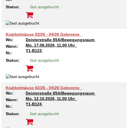
Status:
fast ausgebucht
Kindertagesstätte Tresckowstraße
Kindertagesstätte Voltmerstraße
Krabbelmäuse 02/26 - 04/26 Geborene
Wo:
Deisterstraße 85A/Bewegungsraum
Kindertagesstätte Wiehbergstraße
Mo.
17.08.2026, 11.00 Uhr
Wann:
Y1-B123
Nr.:
Status:
fast ausgebucht
Krabbelmäuse 02/26 - 04/26 Geborene
Wo:
Deisterstraße 85A/Bewegungsraum
Mo.
12.10.2026, 11.00 Uhr
Wann:
Y1-B124
Nr.:
Status:
fast ausgebucht