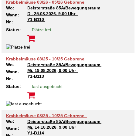
Krabbelmäuse 03/26 - 05/26 Geborene
Kindertagesstätte Moorlilienweg /
Wo:
Deisterstraße 85A/Bewegungsraum
Kindertagesstätte Schneiderberg
Offene Sprach-Sprechstunde
Familienzentrum
Di.
25.08.2026, 9.00 Uhr
Wann:
Y1-B110
Nr.:
Kindertagesstätte Sylter Weg
Kindertagesstätte Mühenkamp / Familienzentrum
Status:
Plätze frei
Kindertagesstätte Petermannstraße /
Kindertagesstätte Tresckowstraße
Familienzentrum
Kindertagesstätte Voltmerstraße
Kindertagesstätte Pfarrlandplatz
Krabbelmäuse 08/25 - 10/25 Geborene
Wo:
Deisterstraße 85A/Bewegungsraum
Mi.
19.08.2026, 9.00 Uhr
Kindertagesstätte Wiehbergstraße
Hör- und Sprachheilkindergarten Ratswiese
Wann:
Y1-B113
Nr.:
Status:
fast ausgebucht
Kindertagesstätte Rosenbergstraße
Kindertagesstätte Schneiderberg
Kindertagesstätte Schweriner Straße /
Krabbelmäuse 08/25 - 10/25 Geborene
Familienzentrum
Wo:
Deisterstraße 85A/Bewegungsraum
Mi.
14.10.2026, 9.00 Uhr
Wann:
Y1-B114
Kindertagesstätte Sylter Weg
Nr.: