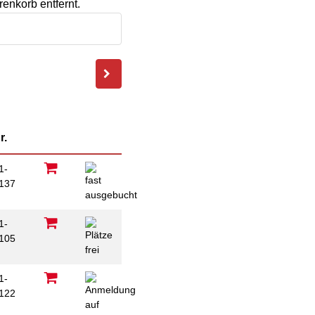
ausfüllen
enkorb entfernt.
psychischen
Beeinträchtigungen
Repair Café
Stromsparcheck
Familie
Jugendliche
Ältere Menschen
Migration
Menschen mit
r.
Behinderungen
1-
137
1-
105
1-
122