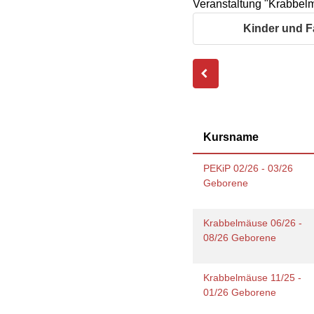
Veranstaltung "Krabbelm
Geschäftsbericht
Schule
Bera
Wohnen
Freizeiten
häus
Kinder und F
Gesundheit & Sport
Frau
Regi
Rat & Hilfe
Schw
Schw
Konf
Kursname
PEKiP 02/26 - 03/26
Geborene
Krabbelmäuse 06/26 -
08/26 Geborene
Krabbelmäuse 11/25 -
01/26 Geborene