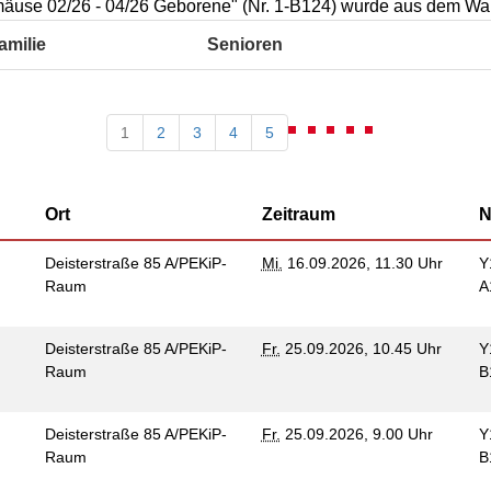
Kommunikation und
äuse 02/26 - 04/26 Geborene" (Nr. 1-B124) wurde aus dem War
tung für Frauen bei
Teilhabe
licher Gewalt
amilie
Senioren
enhaus in der
on Hannover
angeren- und
1
2
3
4
5
angerschafts-
liktberatung
Ort
Zeitraum
N
Deisterstraße 85 A/PEKiP-
Mi.
16.09.2026, 11.30 Uhr
Y
Raum
A
Deisterstraße 85 A/PEKiP-
Fr.
25.09.2026, 10.45 Uhr
Y
Raum
B
Deisterstraße 85 A/PEKiP-
Fr.
25.09.2026, 9.00 Uhr
Y
Raum
B