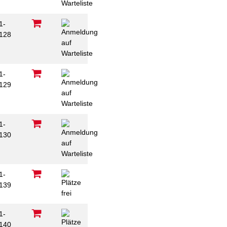
1-
128
1-
129
1-
130
1-
139
1-
140