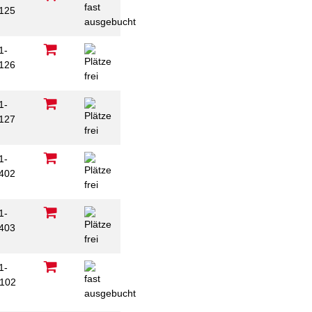
125
1-
126
1-
127
1-
402
1-
403
1-
102