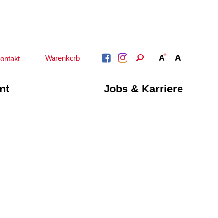
Warenkorb
ontakt
nt
Jobs & Karriere
BERATUNG &
ARBEIT &
BETREUUNG
QUALIFIZIERUNG
Psychosoziale
Beratung &
Angebote
Qualifizierung
Gesetzliche Betreuung
Fortbildung
Beratung für Menschen
n
Quartiersmanagement
mit Schwerbehinderung
ote
Schuldnerberatung
im Arbeitsleben
Behördenbegleitung
Betätigung für
und Formulare
Menschen mit