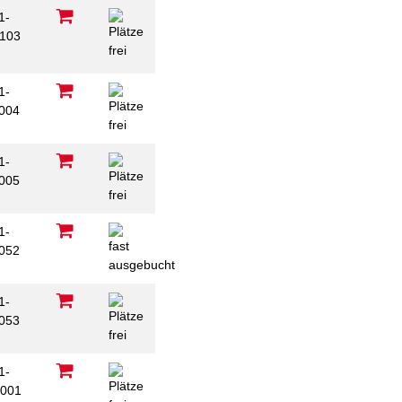
1-
103
1-
004
1-
005
1-
052
1-
053
1-
001