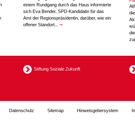
n
einem Rundgang durch das Haus informierte
AW
sich Eva Bender, SPD-Kandidatin für das
di
e
Amt der Regionspräsidentin, darüber, wie ein
Ak
offener Standort...
wü
di
zu
Stiftung Soziale Zukunft
Datenschutz
Sitemap
Hinweisgebersystem
I