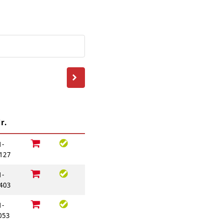
Behördenbegleitung
und Formulare
Betätigung für
ausfüllen
Menschen mit
psychischen
Repair Café
Beeinträchtigungen
Stromsparcheck
Familie
Jugendliche
Ältere Menschen
Migration
Menschen mit
Behinderungen
r.
1-
127
1-
403
1-
053