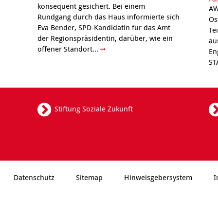
konsequent gesichert. Bei einem
AW
Rundgang durch das Haus informierte sich
Os
Eva Bender, SPD-Kandidatin für das Amt
Te
der Regionspräsidentin, darüber, wie ein
au
offener Standort...
En
ST
Stiftung Soziale Zukunft
Datenschutz
Sitemap
Hinweisgebersystem
I