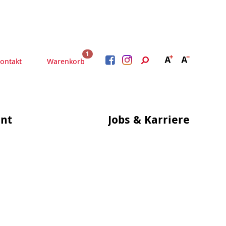
1
ontakt
Warenkorb
nt
Jobs & Karriere
BERATUNG &
ARBEIT &
BETREUUNG
QUALIFIZIERUNG
Beratung &
Psychosoziale Angebote
Qualifizierung
Gesetzliche Betreuung
Fortbildung
Quartiersmanagement
Beratung für Menschen
n
Schuldnerberatung
mit Schwerbehinderung
im Arbeitsleben