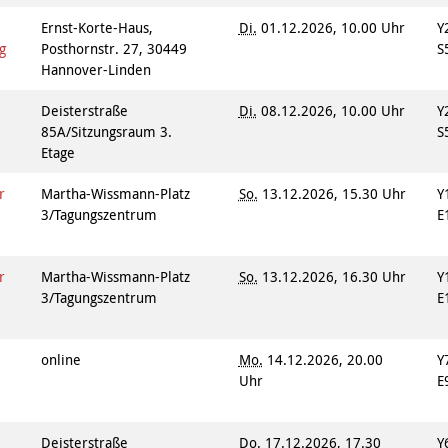
Ernst-Korte-Haus,
Di.
01.12.2026, 10.00 Uhr
Y
g
Posthornstr. 27, 30449
S
Hannover-Linden
Deisterstraße
Di.
08.12.2026, 10.00 Uhr
Y
85A/Sitzungsraum 3.
S
Etage
r
Martha-Wissmann-Platz
So.
13.12.2026, 15.30 Uhr
Y
3/Tagungszentrum
E
r
Martha-Wissmann-Platz
So.
13.12.2026, 16.30 Uhr
Y
3/Tagungszentrum
E
online
Mo.
14.12.2026, 20.00
Y
Uhr
E
Deisterstraße
Do.
17.12.2026, 17.30
Y