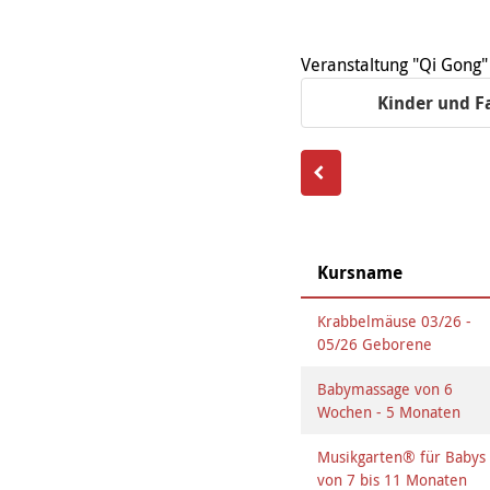
Organigramm
Eltern und Kinder
Frau
Unser Jugendverband
Burg
Unser Leitbild
Eltern
Sehn
Weiterbildung
Geschäftsbericht
Schule
Veranstaltung "Qi Gong"
Bera
Wohnen
Freizeiten
häus
Kinder und F
Gesundheit & Sport
Frau
Regi
Rat & Hilfe
Schw
Schw
Konf
Kursname
Krabbelmäuse 03/26 -
05/26 Geborene
Babymassage von 6
Wochen - 5 Monaten
Musikgarten® für Babys
von 7 bis 11 Monaten