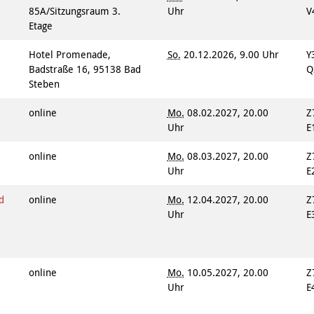
85A/Sitzungsraum 3.
Uhr
V
Etage
n
Hotel Promenade,
So.
20.12.2026, 9.00 Uhr
Y
Badstraße 16, 95138 Bad
Q
Steben
online
Mo.
08.02.2027, 20.00
Z
Uhr
E
online
Mo.
08.03.2027, 20.00
Z
Uhr
E
d
online
Mo.
12.04.2027, 20.00
Z
Uhr
E
online
Mo.
10.05.2027, 20.00
Z
Uhr
E