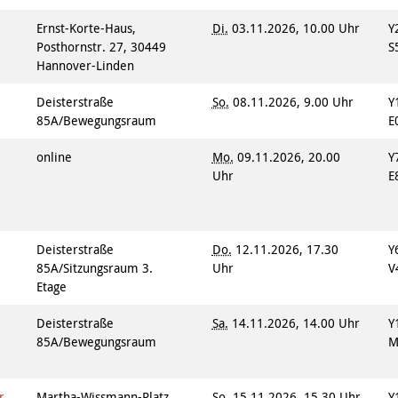
Ernst-Korte-Haus,
Di.
03.11.2026, 10.00 Uhr
Y
Posthornstr. 27, 30449
S
Hannover-Linden
s
Deisterstraße
So.
08.11.2026, 9.00 Uhr
Y
85A/Bewegungsraum
E
online
Mo.
09.11.2026, 20.00
Y
Uhr
E
Deisterstraße
Do.
12.11.2026, 17.30
Y
85A/Sitzungsraum 3.
Uhr
V
Etage
Deisterstraße
Sa.
14.11.2026, 14.00 Uhr
Y
85A/Bewegungsraum
M
r
Martha-Wissmann-Platz
So.
15.11.2026, 15.30 Uhr
Y