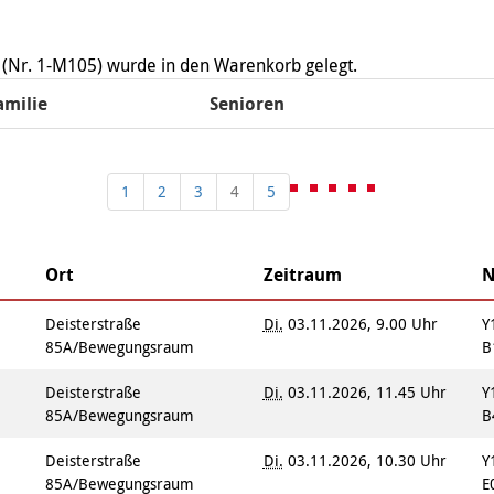
Integrationskurse
enberatung in
Angebote
dorf, Lehrte,
Berufssprachkurse
Wohnen & Pflege
de, Uetze
Kommunikation und
 (Nr. 1-M105) wurde in den Warenkorb gelegt.
Information & Hilfe
tung für Frauen bei
Teilhabe
licher Gewalt
amilie
Senioren
enhaus in der
on Hannover
angeren- und
1
2
3
4
5
angerschafts-
liktberatung
Ort
Zeitraum
N
Deisterstraße
Di.
03.11.2026, 9.00 Uhr
Y
85A/Bewegungsraum
B
Deisterstraße
Di.
03.11.2026, 11.45 Uhr
Y
85A/Bewegungsraum
B
Deisterstraße
Di.
03.11.2026, 10.30 Uhr
Y
85A/Bewegungsraum
E