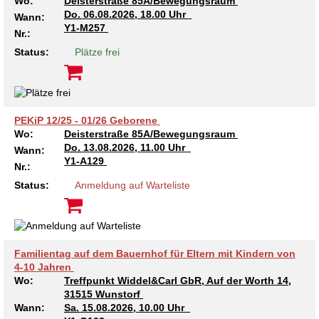
Wo:
Deisterstraße 85A/Bewegungsraum
Kindertagesstätte Moorlilienweg /
Kindertagesstätte Schneiderberg
Offene Sprach-Sprechstunde
Do.
06.08.2026, 18.00 Uhr
Familienzentrum
Wann:
Y1-M257
Nr.:
Kindertagesstätte Sylter Weg
Kindertagesstätte Mühenkamp / Familienzentrum
Status:
Plätze frei
Kindertagesstätte Petermannstraße /
Kindertagesstätte Tresckowstraße
Familienzentrum
Kindertagesstätte Voltmerstraße
Kindertagesstätte Pfarrlandplatz
PEKiP 12/25 - 01/26 Geborene
Wo:
Deisterstraße 85A/Bewegungsraum
Do.
13.08.2026, 11.00 Uhr
Wann:
Kindertagesstätte Wiehbergstraße
Hör- und Sprachheilkindergarten Ratswiese
Y1-A129
Nr.:
Status:
Anmeldung auf Warteliste
Kindertagesstätte Rosenbergstraße
Kindertagesstätte Schneiderberg
Familientag auf dem Bauernhof für Eltern mit Kindern von
Kindertagesstätte Schweriner Straße /
4-10 Jahren
Familienzentrum
Wo:
Treffpunkt Widdel&Carl GbR, Auf der Worth 14,
31515 Wunstorf
Kindertagesstätte Sylter Weg
Wann:
Sa.
15.08.2026, 10.00 Uhr