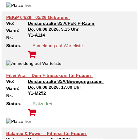
Kindertagesstätte Johannes-Lau-Hof
Kindertagesstätte Herbartstraße
Kindertagesstätte Klaus-Müller-Kilian-Weg /
Kindertagesstätte Hiltrud-Grote-Weg
PEKiP 04/26 - 05/26 Geborene
“Mäuseburg” / Familienzentrum
Wo:
Deisterstraße 85 A/PEKiP-Raum
Do.
06.08.2026, 9.15 Uhr
Wann:
Kindertagesstätte König-Ludwig-Straße
Kindertagesstätte Ibykusweg / Familienzentrum
Y1-A114
Nr.:
Status:
Anmeldung auf Warteliste
Kindertagesstätte Langes Feld “Deisterspatzen”
Kindertagesstätte Johannes-Lau-Hof
Kindertagesstätte Moorlilienweg /
Kindertagesstätte Kapellenbrink /
Familienzentrum
Familienzentrum
Fit & Vital – Dein Fitnesskurs für Frauen
Kindertagesstätte Petermannstraße /
Kindertagesstätte Klaus-Müller-Kilian-Weg /
Wo:
Deisterstraße 85A/Bewegungsraum
Familienzentrum
“Mäuseburg” / Familienzentrum
Do.
06.08.2026, 17.00 Uhr
Wann:
Y1-M252
Kindertagesstätte Pfarrlandplatz
Kindertagesstätte König-Ludwig-Straße
Nr.:
Status:
Plätze frei
Kindertagesstätte Rosenbergstraße
Kindertagesstätte Langes Feld “Deisterspatzen”
Krippe Schleswiger Straße
Kindertagesstätte Levester Straße
Balance & Power – Fitness für Frauen