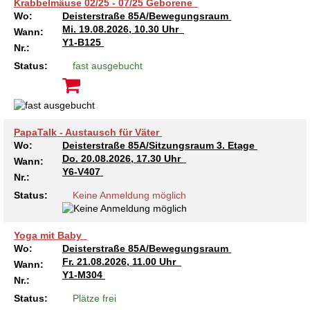
Krabbelmäuse 02/25 - 07/25 Geborene
Wo:
Deisterstraße 85A/Bewegungsraum
Mi.
19.08.2026, 10.30 Uhr
Wann:
Y1-B125
Nr.:
Status:
fast ausgebucht
PapaTalk - Austausch für Väter
Wo:
Deisterstraße 85A/Sitzungsraum 3. Etage
Do.
20.08.2026, 17.30 Uhr
Wann:
Y6-V407
Nr.:
Status:
Keine Anmeldung möglich
Yoga mit Baby
Wo:
Deisterstraße 85A/Bewegungsraum
Fr.
21.08.2026, 11.00 Uhr
Wann:
Y1-M304
Nr.:
Status:
Plätze frei