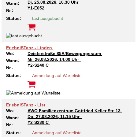
Di.
25.08.2026, 10.30 Uhr
Wann:
Y1-E052
Nr.:
Status:
fast ausgebucht
ErlebniSTanz - Linden
Wo:
Deisterstraße 85A/Bewegungsraum
Mi.
26.08.2026, 14.00 Uhr
Wann:
Y2-S240 C
Nr.:
Status:
Anmeldung auf Warteliste
ErlebniSTanz - List
Wo:
AWO Familienzentrum Gottfried Keller Str. 13
Do.
27.08.2026, 11.15 Uhr
Wann:
Y2-S230 C
Nr.:
Status:
Anmeldung auf Warteliste