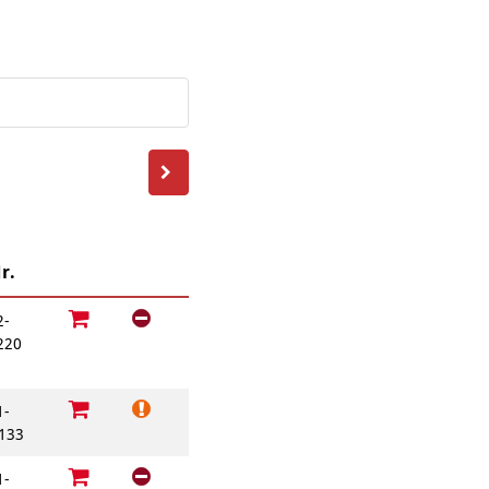
Behördenbegleitung
und Formulare
Betätigung für
ausfüllen
Menschen mit
psychischen
Repair Café
Beeinträchtigungen
Stromsparcheck
Familie
Jugendliche
Ältere Menschen
Migration
Menschen mit
Behinderungen
r.
2-
220
B
1-
133
1-