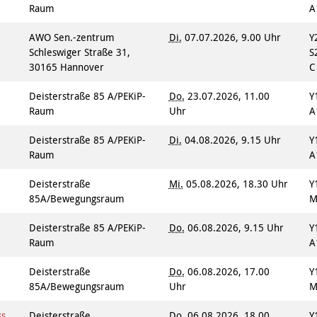
Raum
A
AWO Sen.-zentrum
Di.
07.07.2026, 9.00 Uhr
Y
Schleswiger Straße 31,
S
30165 Hannover
Deisterstraße 85 A/PEKiP-
Do.
23.07.2026, 11.00
Y
Raum
Uhr
A
Deisterstraße 85 A/PEKiP-
Di.
04.08.2026, 9.15 Uhr
Y
Raum
A
Deisterstraße
Mi.
05.08.2026, 18.30 Uhr
Y
85A/Bewegungsraum
M
Deisterstraße 85 A/PEKiP-
Do.
06.08.2026, 9.15 Uhr
Y
Raum
A
Deisterstraße
Do.
06.08.2026, 17.00
Y
85A/Bewegungsraum
Uhr
M
ss
Deisterstraße
Do.
06.08.2026, 18.00
Y