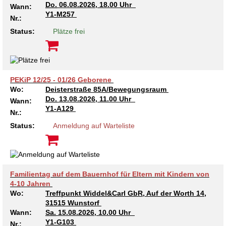
Do.
06.08.2026, 18.00 Uhr
Wann:
Kindertagesstätte Tresckowstraße
Y1-M257
Nr.:
Status:
Plätze frei
Kindertagesstätte Voltmerstraße
Kindertagesstätte Wiehbergstraße
PEKiP 12/25 - 01/26 Geborene
Wo:
Deisterstraße 85A/Bewegungsraum
Do.
13.08.2026, 11.00 Uhr
Wann:
Y1-A129
Nr.:
Status:
Anmeldung auf Warteliste
Familientag auf dem Bauernhof für Eltern mit Kindern von
4-10 Jahren
Wo:
Treffpunkt Widdel&Carl GbR, Auf der Worth 14,
31515 Wunstorf
Wann:
Sa.
15.08.2026, 10.00 Uhr
Y1-G103
Nr.: