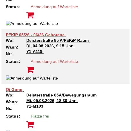
Kindertagesstätte Johannes-Lau-Hof
Kindertagesstätte Herbartstraße
Status:
Anmeldung auf Warteliste
Kindertagesstätte Klaus-Müller-Kilian-Weg /
Kindertagesstätte Hiltrud-Grote-Weg
“Mäuseburg” / Familienzentrum
Kindertagesstätte König-Ludwig-Straße
Kindertagesstätte Ibykusweg / Familienzentrum
PEKiP 05/26 - 06/26 Geborene
Wo:
Deisterstraße 85 A/PEKiP-Raum
Kindertagesstätte Langes Feld “Deisterspatzen”
Kindertagesstätte Johannes-Lau-Hof
Di.
04.08.2026, 9.15 Uhr
Wann:
Y1-A119
Nr.:
Kindertagesstätte Moorlilienweg /
Kindertagesstätte Kapellenbrink /
Status:
Anmeldung auf Warteliste
Familienzentrum
Familienzentrum
Kindertagesstätte Petermannstraße /
Kindertagesstätte Klaus-Müller-Kilian-Weg /
Familienzentrum
“Mäuseburg” / Familienzentrum
Qi Gong
Kindertagesstätte Pfarrlandplatz
Kindertagesstätte König-Ludwig-Straße
Wo:
Deisterstraße 85A/Bewegungsraum
Mi.
05.08.2026, 18.30 Uhr
Wann:
Kindertagesstätte Rosenbergstraße
Kindertagesstätte Langes Feld “Deisterspatzen”
Y1-M103
Nr.:
Status:
Plätze frei
Krippe Schleswiger Straße
Kindertagesstätte Levester Straße