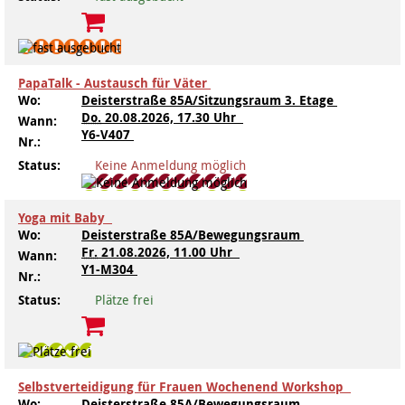
PapaTalk - Austausch für Väter
Wo:
Deisterstraße 85A/Sitzungsraum 3. Etage
Do.
20.08.2026, 17.30 Uhr
Wann:
Y6-V407
Nr.:
Status:
Keine Anmeldung möglich
Yoga mit Baby
Wo:
Deisterstraße 85A/Bewegungsraum
Fr.
21.08.2026, 11.00 Uhr
Wann:
Y1-M304
Nr.:
Status:
Plätze frei
Selbstverteidigung für Frauen Wochenend Workshop
Wo:
Deisterstraße 85A/Bewegungsraum