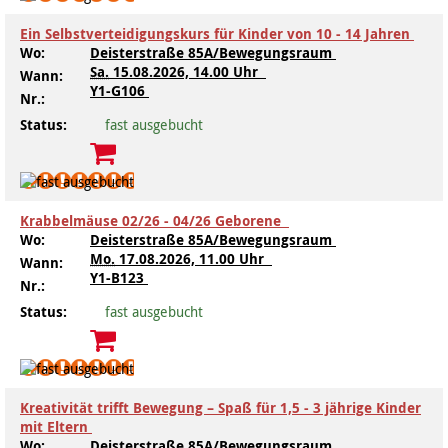
Kindertagesstätte Tresckowstraße
Ein Selbstverteidigungskurs für Kinder von 10 - 14 Jahren
Wo:
Deisterstraße 85A/Bewegungsraum
Sa.
15.08.2026, 14.00 Uhr
Kindertagesstätte Voltmerstraße
Wann:
Y1-G106
Nr.:
Kindertagesstätte Wiehbergstraße
Status:
fast ausgebucht
Krabbelmäuse 02/26 - 04/26 Geborene
Wo:
Deisterstraße 85A/Bewegungsraum
Mo.
17.08.2026, 11.00 Uhr
Wann:
Y1-B123
Nr.:
Status:
fast ausgebucht
Kreativität trifft Bewegung – Spaß für 1,5 - 3 jährige Kinder
mit Eltern
Wo:
Deisterstraße 85A/Bewegungsraum