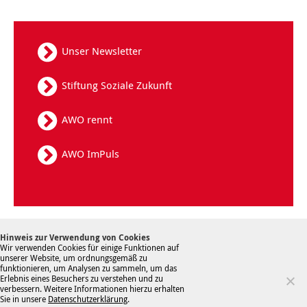
Unser Newsletter
Stiftung Soziale Zukunft
AWO rennt
AWO ImPuls
Kontakt
Datenschutz
Sitemap
Hinweis zur Verwendung von Cookies
Hinweisgebersystem
Impressum
Wir verwenden Cookies für einige Funktionen auf
unserer Website, um ordnungsgemäß zu
funktionieren, um Analysen zu sammeln, um das
Erlebnis eines Besuchers zu verstehen und zu
verbessern. Weitere Informationen hierzu erhalten
Sie in unsere
Datenschutzerklärung
.