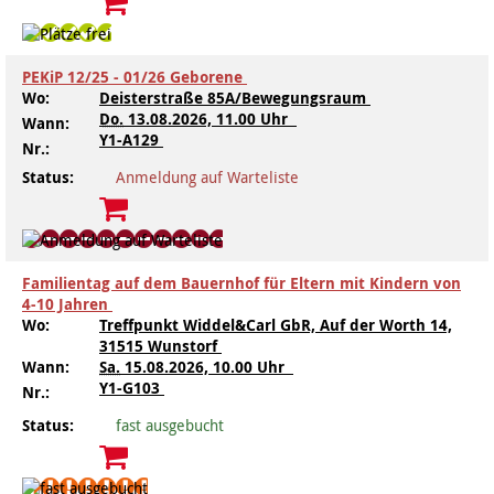
Kindertagesstätte Moorlilienweg /
Kindertagesstätte Schneiderberg
Offene Sprach-Sprechstunde
Familienzentrum
Kindertagesstätte Sylter Weg
Kindertagesstätte Mühenkamp / Familienzentrum
PEKiP 12/25 - 01/26 Geborene
Wo:
Deisterstraße 85A/Bewegungsraum
Kindertagesstätte Petermannstraße /
Do.
13.08.2026, 11.00 Uhr
Wann:
Kindertagesstätte Tresckowstraße
Familienzentrum
Y1-A129
Nr.:
Status:
Anmeldung auf Warteliste
Kindertagesstätte Voltmerstraße
Kindertagesstätte Pfarrlandplatz
Kindertagesstätte Wiehbergstraße
Hör- und Sprachheilkindergarten Ratswiese
Familientag auf dem Bauernhof für Eltern mit Kindern von
Kindertagesstätte Rosenbergstraße
4-10 Jahren
Wo:
Treffpunkt Widdel&Carl GbR, Auf der Worth 14,
31515 Wunstorf
Kindertagesstätte Schneiderberg
Wann:
Sa.
15.08.2026, 10.00 Uhr
Y1-G103
Nr.:
Kindertagesstätte Schweriner Straße /
Familienzentrum
Status:
fast ausgebucht
Kindertagesstätte Sylter Weg