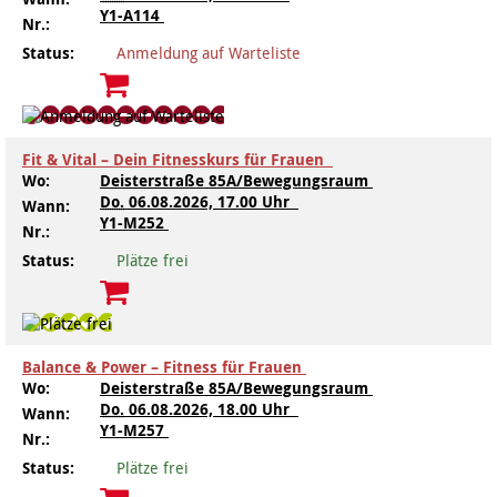
Y1-A114
Nr.:
Kindertagesstätte Klaus-Müller-Kilian-Weg /
Status:
Anmeldung auf Warteliste
Kindertagesstätte Hiltrud-Grote-Weg
“Mäuseburg” / Familienzentrum
Kindertagesstätte König-Ludwig-Straße
Kindertagesstätte Ibykusweg / Familienzentrum
Fit & Vital – Dein Fitnesskurs für Frauen
Kindertagesstätte Langes Feld “Deisterspatzen”
Kindertagesstätte Johannes-Lau-Hof
Wo:
Deisterstraße 85A/Bewegungsraum
Do.
06.08.2026, 17.00 Uhr
Wann:
Kindertagesstätte Moorlilienweg /
Kindertagesstätte Kapellenbrink /
Y1-M252
Nr.:
Familienzentrum
Familienzentrum
Status:
Plätze frei
Kindertagesstätte Petermannstraße /
Kindertagesstätte Klaus-Müller-Kilian-Weg /
Familienzentrum
“Mäuseburg” / Familienzentrum
Kindertagesstätte Pfarrlandplatz
Kindertagesstätte König-Ludwig-Straße
Balance & Power – Fitness für Frauen
Wo:
Deisterstraße 85A/Bewegungsraum
Kindertagesstätte Rosenbergstraße
Kindertagesstätte Langes Feld “Deisterspatzen”
Do.
06.08.2026, 18.00 Uhr
Wann:
Y1-M257
Nr.:
Krippe Schleswiger Straße
Kindertagesstätte Levester Straße
Status:
Plätze frei