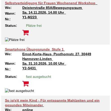
Kindertagesstätte Moorlilienweg /
Kindertagesstätte Schneiderberg
Offene Sprach-Sprechstunde
Selbstverteidigung für Frauen Wochenend Workshop
Familienzentrum
Wo:
Deisterstraße 85A/Bewegungsraum
Sa.
14.11.2026, 14.00 Uhr
Wann:
Kindertagesstätte Sylter Weg
Kindertagesstätte Mühenkamp / Familienzentrum
Y1-M223
Nr.:
Status:
Plätze frei
Kindertagesstätte Petermannstraße /
Kindertagesstätte Tresckowstraße
Familienzentrum
Kindertagesstätte Voltmerstraße
Kindertagesstätte Pfarrlandplatz
Smartphone Übungsrunde_Stufe 1
Kindertagesstätte Wiehbergstraße
Hör- und Sprachheilkindergarten Ratswiese
Wo:
Ernst-Korte-Haus, Posthornstr. 27, 30449
Hannover-Linden
Wann:
Sa.
31.10.2026, 10.00 Uhr
Kindertagesstätte Rosenbergstraße
Y2-S431
Nr.:
Status:
fast ausgebucht
Kindertagesstätte Schneiderberg
Kindertagesstätte Schweriner Straße /
Familienzentrum
So is(s)t mein Kind - Für entspannte Mahlzeiten und ein
Kindertagesstätte Sylter Weg
gesundes Miteinander
Wo:
online