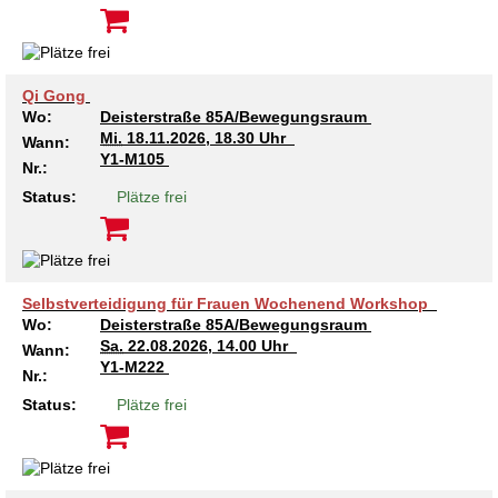
Kindertagesstätte Johannes-Lau-Hof
Kindertagesstätte Herbartstraße
Kindertagesstätte Klaus-Müller-Kilian-Weg /
Kindertagesstätte Hiltrud-Grote-Weg
“Mäuseburg” / Familienzentrum
Qi Gong
Kindertagesstätte König-Ludwig-Straße
Kindertagesstätte Ibykusweg / Familienzentrum
Wo:
Deisterstraße 85A/Bewegungsraum
Mi.
18.11.2026, 18.30 Uhr
Wann:
Y1-M105
Nr.:
Kindertagesstätte Langes Feld “Deisterspatzen”
Kindertagesstätte Johannes-Lau-Hof
Status:
Plätze frei
Kindertagesstätte Moorlilienweg /
Kindertagesstätte Kapellenbrink /
Familienzentrum
Familienzentrum
Kindertagesstätte Petermannstraße /
Kindertagesstätte Klaus-Müller-Kilian-Weg /
Familienzentrum
“Mäuseburg” / Familienzentrum
Selbstverteidigung für Frauen Wochenend Workshop
Wo:
Deisterstraße 85A/Bewegungsraum
Kindertagesstätte Pfarrlandplatz
Kindertagesstätte König-Ludwig-Straße
Sa.
22.08.2026, 14.00 Uhr
Wann:
Y1-M222
Nr.:
Kindertagesstätte Rosenbergstraße
Kindertagesstätte Langes Feld “Deisterspatzen”
Status:
Plätze frei
Krippe Schleswiger Straße
Kindertagesstätte Levester Straße