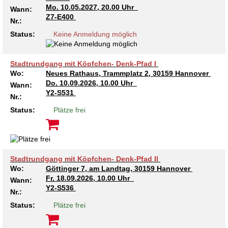
Mo.
10.05.2027, 20.00 Uhr
Wann:
Kindertagesstätte Tresckowstraße
Z7-E400
Nr.:
Status:
Keine Anmeldung möglich
Kindertagesstätte Voltmerstraße
Kindertagesstätte Wiehbergstraße
Stadtrundgang mit Köpfchen- Denk-Pfad I
Wo:
Neues Rathaus, Trammplatz 2, 30159 Hannover
Do.
10.09.2026, 10.00 Uhr
Wann:
Y2-S531
Nr.:
Status:
Plätze frei
Stadtrundgang mit Köpfchen- Denk-Pfad II
Wo:
Göttinger 7, am Landtag, 30159 Hannover
Fr.
18.09.2026, 10.00 Uhr
Wann:
Y2-S536
Nr.:
Status:
Plätze frei