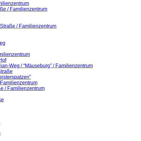
milienzentrum
aße / Familienzentrum
r-Straße / Familienzentrum
Weg
milienzentrum
Hof
ilian-Weg / “Mäuseburg” / Familienzentrum
Straße
eisterspatzen”
/ Familienzentrum
e / Familienzentrum
ße
e
e