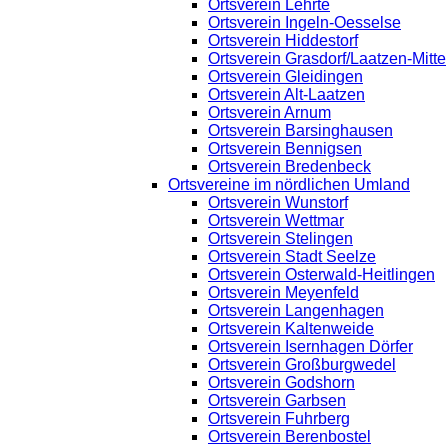
Ortsverein Lehrte
Ortsverein Ingeln-Oesselse
Ortsverein Hiddestorf
Ortsverein Grasdorf/Laatzen-Mitte
Ortsverein Gleidingen
Ortsverein Alt-Laatzen
Ortsverein Arnum
Ortsverein Barsinghausen
Ortsverein Bennigsen
Ortsverein Bredenbeck
Ortsvereine im nördlichen Umland
Ortsverein Wunstorf
Ortsverein Wettmar
Ortsverein Stelingen
Ortsverein Stadt Seelze
Ortsverein Osterwald-Heitlingen
Ortsverein Meyenfeld
Ortsverein Langenhagen
Ortsverein Kaltenweide
Ortsverein Isernhagen Dörfer
Ortsverein Großburgwedel
Ortsverein Godshorn
Ortsverein Garbsen
Ortsverein Fuhrberg
Ortsverein Berenbostel