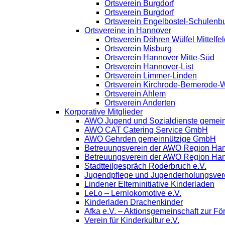
Ortsverein Burgdorf
Ortsverein Burgdorf
Ortsverein Engelbostel-Schulenb
Ortsvereine in Hannover
Ortsverein Döhren Wülfel Mittelfel
Ortsverein Misburg
Ortsverein Hannover Mitte-Süd
Ortsverein Hannover-List
Ortsverein Limmer-Linden
Ortsverein Kirchrode-Bemerode-
Ortsverein Ahlem
Ortsverein Anderten
Korporative Mitglieder
AWO Jugend und Sozialdienste gemei
AWO CAT Catering Service GmbH
AWO Gehrden gemeinnützige GmbH
Betreuungsverein der AWO Region Ha
Betreuungsverein der AWO Region Ha
Stadtteilgespräch Roderbruch e.V.
Jugendpflege und Jugenderholungsve
Lindener Elterninitiative Kinderladen
LeLo – Lernlokomotive e.V.
Kinderladen Drachenkinder
Afka e.V. – Aktionsgemeinschaft zur För
Verein für Kinderkultur e.V.