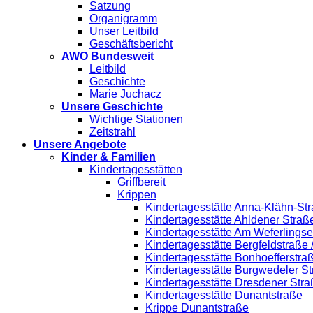
Satzung
Organigramm
Unser Leitbild
Geschäftsbericht
AWO Bundesweit
Leitbild
Geschichte
Marie Juchacz
Unsere Geschichte
Wichtige Stationen
Zeitstrahl
Unsere Angebote
Kinder & Familien
Kindertagesstätten
Griffbereit
Krippen
Kindertagesstätte Anna-Klähn-Str
Kindertagesstätte Ahldener Straß
Kindertagesstätte Am Weferlings
Kindertagesstätte Bergfeldstraße
Kindertagesstätte Bonhoefferstra
Kindertagesstätte Burgwedeler S
Kindertagesstätte Dresdener Stra
Kindertagesstätte Dunantstraße
Krippe Dunantstraße