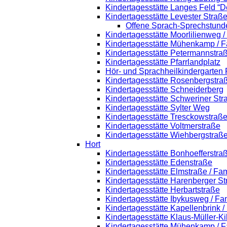
Kindertagesstätte Langes Feld “D
Kindertagesstätte Levester Straß
Offene Sprach-Sprechstund
Kindertagesstätte Moorlilienweg 
Kindertagesstätte Mühenkamp / F
Kindertagesstätte Petermannstraß
Kindertagesstätte Pfarrlandplatz
Hör- und Sprachheilkindergarten
Kindertagesstätte Rosenbergstra
Kindertagesstätte Schneiderberg
Kindertagesstätte Schweriner Str
Kindertagesstätte Sylter Weg
Kindertagesstätte Tresckowstraß
Kindertagesstätte Voltmerstraße
Kindertagesstätte Wiehbergstraß
Hort
Kindertagesstätte Bonhoefferstra
Kindertagesstätte Edenstraße
Kindertagesstätte Elmstraße / Fa
Kindertagesstätte Harenberger St
Kindertagesstätte Herbartstraße
Kindertagesstätte Ibykusweg / Fa
Kindertagesstätte Kapellenbrink 
Kindertagesstätte Klaus-Müller-K
Kindertagesstätte Mühenkamp / F