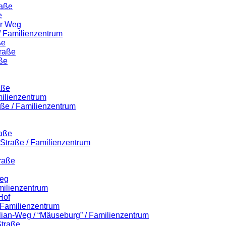
raße
e
er Weg
 / Familienzentrum
ße
traße
ße
aße
milienzentrum
aße / Familienzentrum
raße
r-Straße / Familienzentrum
raße
Weg
milienzentrum
Hof
/ Familienzentrum
ilian-Weg / “Mäuseburg” / Familienzentrum
Straße