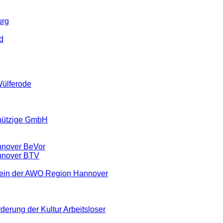
urg
d
Wülferode
nützige GmbH
nnover BeVor
nnover BTV
rein der AWO Region Hannover
derung der Kultur Arbeitsloser