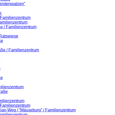
eisterspatzen”
e
e
/ Familienzentrum
amilienzentrum
e / Familienzentrum
 Ratswiese
ße
aße / Familienzentrum
e
e
ße
milienzentrum
raße
milienzentrum
/ Familienzentrum
ilian-Weg / “Mäuseburg” / Familienzentrum
amilienzentrum