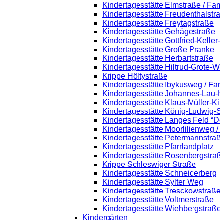
Kindertagesstätte Elmstraße / Fa
Kindertagesstätte Freudenthalstr
Kindertagesstätte Freytagstraße
Kindertagesstätte Gehägestraße
Kindertagesstätte Gottfried-Kelle
Kindertagesstätte Große Pranke
Kindertagesstätte Herbartstraße
Kindertagesstätte Hiltrud-Grote-
Krippe Höltystraße
Kindertagesstätte Ibykusweg / Fa
Kindertagesstätte Johannes-Lau-
Kindertagesstätte Klaus-Müller-K
Kindertagesstätte König-Ludwig-
Kindertagesstätte Langes Feld “D
Kindertagesstätte Moorlilienweg 
Kindertagesstätte Petermannstraß
Kindertagesstätte Pfarrlandplatz
Kindertagesstätte Rosenbergstra
Krippe Schleswiger Straße
Kindertagesstätte Schneiderberg
Kindertagesstätte Sylter Weg
Kindertagesstätte Tresckowstraß
Kindertagesstätte Voltmerstraße
Kindertagesstätte Wiehbergstraß
Kindergärten