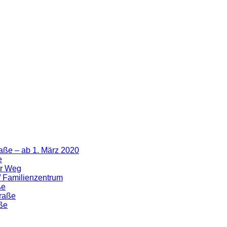
aße – ab 1. März 2020
e
er Weg
 / Familienzentrum
ße
traße
ße