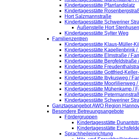
Kindertagesstätte Pfarrlandplatz
Kindertagesstätte Rosenbergstra
Hort Salzmannstraße
Kindertagesstätte Schweriner Str
Außenstelle Hort Stenhusen
Kindertagesstätte Sylter Weg
Familienzentren
Kindertagesstätte Klaus-Müller-K
Kindertagesstätte Kapellenbrink 
Kindertagesstätte Elmstraße / Fa
Kindertagesstätte Bergfeldstraße
Kindertagesstätte Freudenthalstr
Kindertagesstätte Gottfried-Kelle
Kindertagesstätte Ibykusweg / Fa
Kindertagesstätte Moorlilienweg 
Kindertagesstätte Mühenkamp / F
Kindertagesstätte Petermannstraß
Kindertagesstätte Schweriner Str
Ganztagsangebot AWO Region Hannov
Besondere Betreuungsangebote
Fördergruppen
Kindertagesstätte Dunantst
Kindertagesstätte Eichsfeld
Sprachheileinrichtung