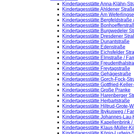
Kindertagesstätte Anna-Klähn-St
Kindertagesstätte Ahldener Straß
Kindertagesstätte Am Weferlings
Kindertagesstätte Bergfeldstraße
Kindertagesstätte Bonhoefferstra
Kindertagesstätte Burgwedeler S
Kindertagesstätte Dresdener Stra
Kindertagesstätte Dunantstraße
Kindertagesstätte Edenstraße
Kindertagesstätte Eichsfelder Str
Kindertagesstätte Elmstraße / Fa
Kindertagesstätte Freudenthalstr
Kindertagesstätte Freytagstraße
Kindertagesstätte Gehägestraße
Kindertagesstätte Gorch-Fock-St
Kindertagesstätte Gottfried-Kelle
Kindertagesstätte Große Pranke
Kindertagesstätte Harenberger St
Kindertagesstätte Herbartstraße
Kindertagesstätte Hiltrud-Grote-
Kindertagesstätte Ibykusweg / Fa
Kindertagesstätte Johannes-Lau-
Kindertagesstätte Kapellenbrink 
Kindertagesstätte Klaus-Müller-K
Kindertagesstätte König-Ludwig-