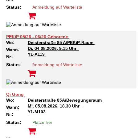
Kindertagesstätte Johannes-Lau-Hof
Kindertagesstätte Herbartstraße
Status:
Anmeldung auf Warteliste
Kindertagesstätte Klaus-Müller-Kilian-Weg /
Kindertagesstätte Hiltrud-Grote-Weg
“Mäuseburg” / Familienzentrum
Kindertagesstätte König-Ludwig-Straße
Kindertagesstätte Ibykusweg / Familienzentrum
PEKiP 05/26 - 06/26 Geborene
Wo:
Deisterstraße 85 A/PEKiP-Raum
Kindertagesstätte Langes Feld “Deisterspatzen”
Kindertagesstätte Johannes-Lau-Hof
Di.
04.08.2026, 9.15 Uhr
Wann:
Y1-A119
Nr.:
Kindertagesstätte Moorlilienweg /
Kindertagesstätte Kapellenbrink /
Status:
Anmeldung auf Warteliste
Familienzentrum
Familienzentrum
Kindertagesstätte Petermannstraße /
Kindertagesstätte Klaus-Müller-Kilian-Weg /
Familienzentrum
“Mäuseburg” / Familienzentrum
Qi Gong
Kindertagesstätte Pfarrlandplatz
Kindertagesstätte König-Ludwig-Straße
Wo:
Deisterstraße 85A/Bewegungsraum
Mi.
05.08.2026, 18.30 Uhr
Wann:
Kindertagesstätte Rosenbergstraße
Kindertagesstätte Langes Feld “Deisterspatzen”
Y1-M103
Nr.:
Status:
Plätze frei
Krippe Schleswiger Straße
Kindertagesstätte Levester Straße