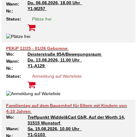
Do.
06.08.2026, 18.00 Uhr
Wann:
Kindertagesstätte Tresckowstraße
Y1-M257
Nr.:
Status:
Plätze frei
Kindertagesstätte Voltmerstraße
Kindertagesstätte Wiehbergstraße
PEKiP 12/25 - 01/26 Geborene
Wo:
Deisterstraße 85A/Bewegungsraum
Do.
13.08.2026, 11.00 Uhr
Wann:
Y1-A129
Nr.:
Status:
Anmeldung auf Warteliste
Familientag auf dem Bauernhof für Eltern mit Kindern von
4-10 Jahren
Wo:
Treffpunkt Widdel&Carl GbR, Auf der Worth 14,
31515 Wunstorf
Wann:
Sa.
15.08.2026, 10.00 Uhr
Y1-G103
Nr.: