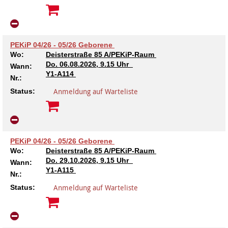
Kindertagesstätte Tresckowstraße
PEKiP 04/26 - 05/26 Geborene
Kindertagesstätte Voltmerstraße
Wo:
Deisterstraße 85 A/PEKiP-Raum
Do.
06.08.2026, 9.15 Uhr
Wann:
Kindertagesstätte Wiehbergstraße
Y1-A114
Nr.:
Anmeldung auf Warteliste
Status:
PEKiP 04/26 - 05/26 Geborene
Wo:
Deisterstraße 85 A/PEKiP-Raum
Do.
29.10.2026, 9.15 Uhr
Wann:
Y1-A115
Nr.:
Anmeldung auf Warteliste
Status: