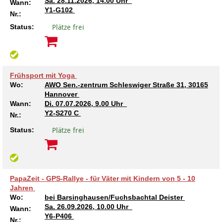
Sa.
28.11.2026, 14.00 Uhr
Wann:
Kindertagesstätte Johannes-Lau-Hof
Kindertagesstätte Herbartstraße
Y1-G102
Nr.:
Plätze frei
Status:
Kindertagesstätte Klaus-Müller-Kilian-Weg /
Kindertagesstätte Hiltrud-Grote-Weg
“Mäuseburg” / Familienzentrum
Kindertagesstätte König-Ludwig-Straße
Kindertagesstätte Ibykusweg / Familienzentrum
Frühsport mit Yoga
Kindertagesstätte Langes Feld “Deisterspatzen”
Kindertagesstätte Johannes-Lau-Hof
Wo:
AWO Sen.-zentrum Schleswiger Straße 31, 30165
Hannover
Wann:
Di.
07.07.2026, 9.00 Uhr
Kindertagesstätte Moorlilienweg /
Kindertagesstätte Kapellenbrink /
Y2-S270 C
Familienzentrum
Familienzentrum
Nr.:
Plätze frei
Status:
Kindertagesstätte Petermannstraße /
Kindertagesstätte Klaus-Müller-Kilian-Weg /
Familienzentrum
“Mäuseburg” / Familienzentrum
Kindertagesstätte Pfarrlandplatz
Kindertagesstätte König-Ludwig-Straße
PapaZeit - GPS-Rallye - für Väter mit Kindern von 5 - 10
Kindertagesstätte Rosenbergstraße
Kindertagesstätte Langes Feld “Deisterspatzen”
Jahren
Wo:
bei Barsinghausen/Fuchsbachtal Deister
Sa.
26.09.2026, 10.00 Uhr
Wann:
Krippe Schleswiger Straße
Kindertagesstätte Levester Straße
Y6-P406
Nr.: