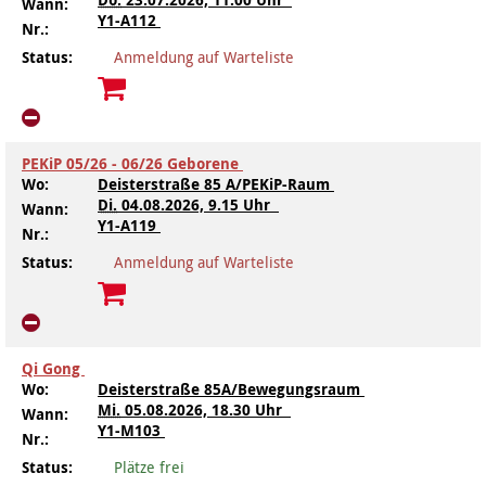
Wann:
Y1-A112
Kindertagesstätte Johannes-Lau-Hof
Kindertagesstätte Herbartstraße
Nr.:
Status:
Anmeldung auf Warteliste
Kindertagesstätte Klaus-Müller-Kilian-Weg /
Kindertagesstätte Hiltrud-Grote-Weg
“Mäuseburg” / Familienzentrum
Kindertagesstätte König-Ludwig-Straße
Kindertagesstätte Ibykusweg / Familienzentrum
PEKiP 05/26 - 06/26 Geborene
Wo:
Deisterstraße 85 A/PEKiP-Raum
Kindertagesstätte Langes Feld “Deisterspatzen”
Kindertagesstätte Johannes-Lau-Hof
Di.
04.08.2026, 9.15 Uhr
Wann:
Y1-A119
Kindertagesstätte Moorlilienweg /
Kindertagesstätte Kapellenbrink /
Nr.:
Familienzentrum
Familienzentrum
Status:
Anmeldung auf Warteliste
Kindertagesstätte Petermannstraße /
Kindertagesstätte Klaus-Müller-Kilian-Weg /
Familienzentrum
“Mäuseburg” / Familienzentrum
Kindertagesstätte Pfarrlandplatz
Kindertagesstätte König-Ludwig-Straße
Qi Gong
Wo:
Deisterstraße 85A/Bewegungsraum
Kindertagesstätte Rosenbergstraße
Kindertagesstätte Langes Feld “Deisterspatzen”
Mi.
05.08.2026, 18.30 Uhr
Wann:
Y1-M103
Nr.:
Krippe Schleswiger Straße
Kindertagesstätte Levester Straße
Status:
Plätze frei