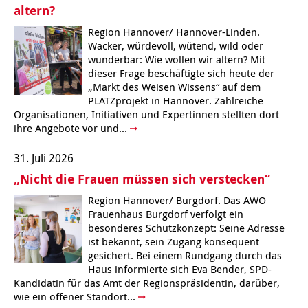
altern?
Region Hannover/ Hannover-Linden.
Wacker, würdevoll, wütend, wild oder
wunderbar: Wie wollen wir altern? Mit
dieser Frage beschäftigte sich heute der
„Markt des Weisen Wissens“ auf dem
PLATZprojekt in Hannover. Zahlreiche
Organisationen, Initiativen und Expertinnen stellten dort
ihre Angebote vor und...
31. Juli 2026
„Nicht die Frauen müssen sich verstecken“
Region Hannover/ Burgdorf. Das AWO
Frauenhaus Burgdorf verfolgt ein
besonderes Schutzkonzept: Seine Adresse
ist bekannt, sein Zugang konsequent
gesichert. Bei einem Rundgang durch das
Haus informierte sich Eva Bender, SPD-
Kandidatin für das Amt der Regionspräsidentin, darüber,
wie ein offener Standort...