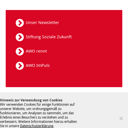
Unser Newsletter
Stiftung Soziale Zukunft
AWO rennt
AWO ImPuls
Kontakt
Datenschutz
Sitemap
Hinweis zur Verwendung von Cookies
Hinweisgebersystem
Impressum
Wir verwenden Cookies für einige Funktionen auf
unserer Website, um ordnungsgemäß zu
funktionieren, um Analysen zu sammeln, um das
Erlebnis eines Besuchers zu verstehen und zu
verbessern. Weitere Informationen hierzu erhalten
Sie in unsere
Datenschutzerklärung
.