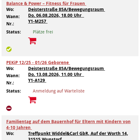
Balance & Power – Fitness für Frauen
Wo:
Deisterstraße 85A/Bewegungsraum
Kindertagesstätte Tresckowstraße
Do.
06.08.2026, 18.00 Uhr
Wann:
Y1-M257
Nr.:
Kindertagesstätte Voltmerstraße
Status:
Plätze frei
Kindertagesstätte Wiehbergstraße
PEKiP 12/25 - 01/26 Geborene
Wo:
Deisterstraße 85A/Bewegungsraum
Do.
13.08.2026, 11.00 Uhr
Wann:
Y1-A129
Nr.:
Status:
Anmeldung auf Warteliste
Familientag auf dem Bauernhof für Eltern mit Kindern von
4-10 Jahren
Wo:
Treffpunkt Widdel&Carl GbR, Auf der Worth 14,
31515 Wunstorf