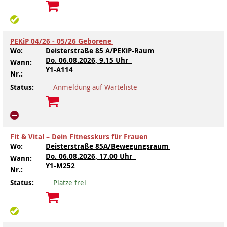
Kindertagesstätte Moorlilienweg /
Kindertagesstätte Schneiderberg
Offene Sprach-Sprechstunde
Familienzentrum
PEKiP 04/26 - 05/26 Geborene
Kindertagesstätte Sylter Weg
Kindertagesstätte Mühenkamp / Familienzentrum
Wo:
Deisterstraße 85 A/PEKiP-Raum
Do.
06.08.2026, 9.15 Uhr
Wann:
Kindertagesstätte Petermannstraße /
Kindertagesstätte Tresckowstraße
Y1-A114
Familienzentrum
Nr.:
Status:
Anmeldung auf Warteliste
Kindertagesstätte Voltmerstraße
Kindertagesstätte Pfarrlandplatz
Kindertagesstätte Wiehbergstraße
Hör- und Sprachheilkindergarten Ratswiese
Fit & Vital – Dein Fitnesskurs für Frauen
Kindertagesstätte Rosenbergstraße
Wo:
Deisterstraße 85A/Bewegungsraum
Do.
06.08.2026, 17.00 Uhr
Wann:
Y1-M252
Nr.:
Kindertagesstätte Schneiderberg
Status:
Plätze frei
Kindertagesstätte Schweriner Straße /
Familienzentrum
Kindertagesstätte Sylter Weg