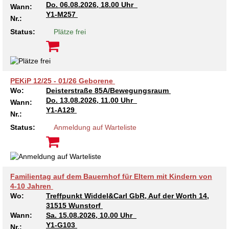
Do.
06.08.2026, 18.00 Uhr
Wann:
Kindertagesstätte Tresckowstraße
Y1-M257
Nr.:
Status:
Plätze frei
Kindertagesstätte Voltmerstraße
Kindertagesstätte Wiehbergstraße
PEKiP 12/25 - 01/26 Geborene
Wo:
Deisterstraße 85A/Bewegungsraum
Do.
13.08.2026, 11.00 Uhr
Wann:
Y1-A129
Nr.:
Status:
Anmeldung auf Warteliste
Familientag auf dem Bauernhof für Eltern mit Kindern von
4-10 Jahren
Wo:
Treffpunkt Widdel&Carl GbR, Auf der Worth 14,
31515 Wunstorf
Wann:
Sa.
15.08.2026, 10.00 Uhr
Y1-G103
Nr.: