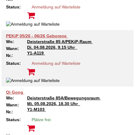
Kindertagesstätte Johannes-Lau-Hof
Kindertagesstätte Herbartstraße
Status:
Anmeldung auf Warteliste
Kindertagesstätte Klaus-Müller-Kilian-Weg /
Kindertagesstätte Hiltrud-Grote-Weg
“Mäuseburg” / Familienzentrum
Kindertagesstätte König-Ludwig-Straße
Kindertagesstätte Ibykusweg / Familienzentrum
PEKiP 05/26 - 06/26 Geborene
Wo:
Deisterstraße 85 A/PEKiP-Raum
Kindertagesstätte Langes Feld “Deisterspatzen”
Kindertagesstätte Johannes-Lau-Hof
Di.
04.08.2026, 9.15 Uhr
Wann:
Y1-A119
Nr.:
Kindertagesstätte Moorlilienweg /
Kindertagesstätte Kapellenbrink /
Status:
Anmeldung auf Warteliste
Familienzentrum
Familienzentrum
Kindertagesstätte Petermannstraße /
Kindertagesstätte Klaus-Müller-Kilian-Weg /
Familienzentrum
“Mäuseburg” / Familienzentrum
Qi Gong
Kindertagesstätte Pfarrlandplatz
Kindertagesstätte König-Ludwig-Straße
Wo:
Deisterstraße 85A/Bewegungsraum
Mi.
05.08.2026, 18.30 Uhr
Wann:
Kindertagesstätte Rosenbergstraße
Kindertagesstätte Langes Feld “Deisterspatzen”
Y1-M103
Nr.:
Status:
Plätze frei
Krippe Schleswiger Straße
Kindertagesstätte Levester Straße