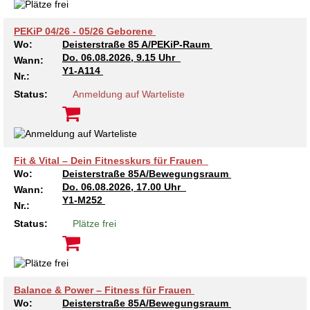
Kindertagesstätte Moorlilienweg /
Kindertagesstätte Schneiderberg
Offene Sprach-Sprechstunde
Familienzentrum
PEKiP 04/26 - 05/26 Geborene
Kindertagesstätte Sylter Weg
Kindertagesstätte Mühenkamp / Familienzentrum
Wo:
Deisterstraße 85 A/PEKiP-Raum
Do.
06.08.2026, 9.15 Uhr
Wann:
Y1-A114
Kindertagesstätte Petermannstraße /
Nr.:
Kindertagesstätte Tresckowstraße
Familienzentrum
Status:
Anmeldung auf Warteliste
Kindertagesstätte Voltmerstraße
Kindertagesstätte Pfarrlandplatz
Kindertagesstätte Wiehbergstraße
Hör- und Sprachheilkindergarten Ratswiese
Fit & Vital – Dein Fitnesskurs für Frauen
Wo:
Deisterstraße 85A/Bewegungsraum
Kindertagesstätte Rosenbergstraße
Do.
06.08.2026, 17.00 Uhr
Wann:
Y1-M252
Nr.:
Kindertagesstätte Schneiderberg
Status:
Plätze frei
Kindertagesstätte Schweriner Straße /
Familienzentrum
Balance & Power – Fitness für Frauen
Kindertagesstätte Sylter Weg
Wo:
Deisterstraße 85A/Bewegungsraum