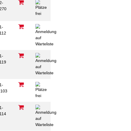
2-
270
C
1-
112
1-
119
1-
103
1-
114