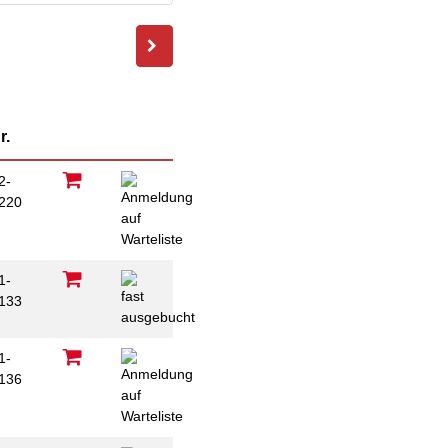
Familie
Jugendliche
Ältere Menschen
Migration
Menschen mit
r.
Behinderungen
2-
220
B
1-
133
1-
136