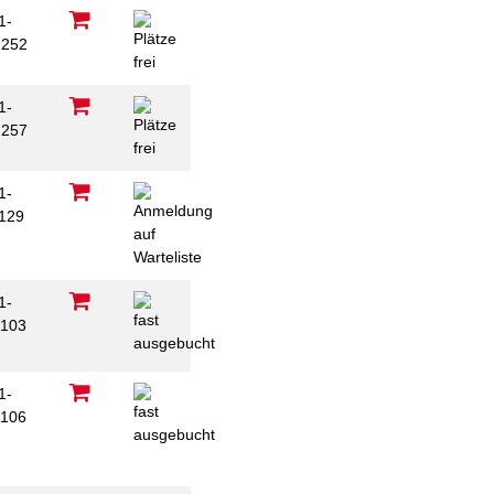
1-
252
1-
257
1-
129
1-
103
1-
106