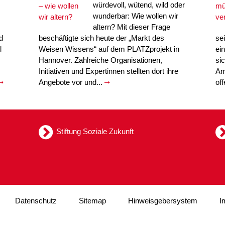
würdevoll, wütend, wild oder
wunderbar: Wie wollen wir
altern? Mit dieser Frage
d
beschäftigte sich heute der „Markt des
se
l
Weisen Wissens“ auf dem PLATZprojekt in
ei
Hannover. Zahlreiche Organisationen,
si
Initiativen und Expertinnen stellten dort ihre
Am
Angebote vor und...
of
Stiftung Soziale Zukunft
Datenschutz
Sitemap
Hinweisgebersystem
I