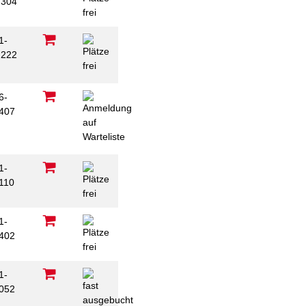
304
1-
222
6-
407
1-
110
1-
402
1-
052