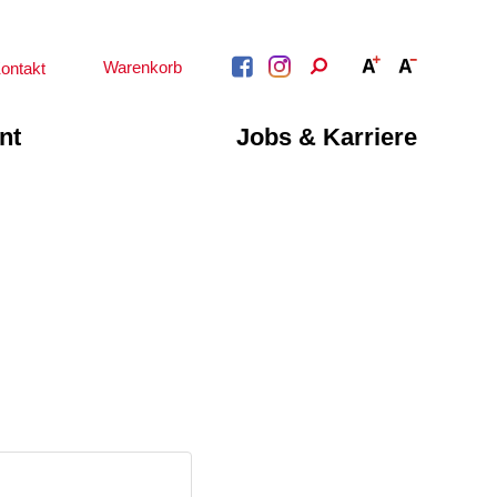
Warenkorb
ontakt
nt
Jobs & Karriere
BERATUNG &
ARBEIT &
BETREUUNG
QUALIFIZIERUNG
Psychosoziale
Beratung &
Angebote
Qualifizierung
Gesetzliche Betreuung
Fortbildung
Beratung für Menschen
n
Quartiersmanagement
mit Schwerbehinderung
ote
Schuldnerberatung
im Arbeitsleben
Behördenbegleitung
Betätigung für
und Formulare
Menschen mit
ausfüllen
psychischen
Beeinträchtigungen
Repair Café
Stromsparcheck