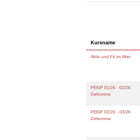
Gesundheit & Sport
Frau
Regi
Rat & Hilfe
Schw
Schw
Konf
Kursname
Aktiv und Fit im Alter
PEKiP 01/26 - 02/26
Geborene
PEKiP 02/26 - 03/26
Geborene