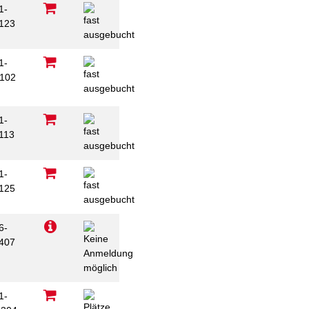
1-
123
1-
102
1-
113
1-
125
6-
407
1-