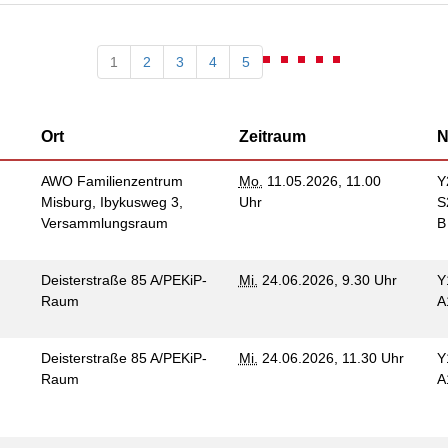
enhaus in der
on Hannover
angeren- und
1
2
3
4
5
angerschafts-
liktberatung
Ort
Zeitraum
N
AWO Familienzentrum
Mo.
11.05.2026, 11.00
Y
Misburg, Ibykusweg 3,
Uhr
S
Versammlungsraum
Deisterstraße 85 A/PEKiP-
Mi.
24.06.2026, 9.30 Uhr
Y
Raum
A
Deisterstraße 85 A/PEKiP-
Mi.
24.06.2026, 11.30 Uhr
Y
Raum
A