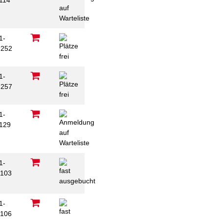
114
1-
252
1-
257
1-
129
1-
103
1-
106