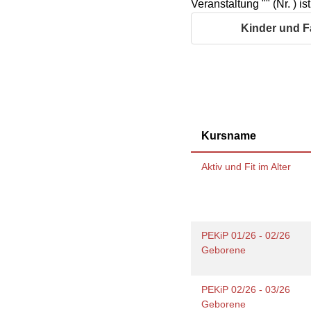
Veranstaltung "" (Nr. ) i
Geschäftsbericht
Schule
Bera
Wohnen
Freizeiten
häus
Kinder und F
Gesundheit & Sport
Frau
Regi
Rat & Hilfe
Schw
Schw
Konf
Kursname
Aktiv und Fit im Alter
PEKiP 01/26 - 02/26
Geborene
PEKiP 02/26 - 03/26
Geborene