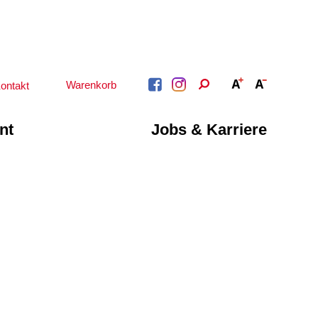
Warenkorb
ontakt
nt
Jobs & Karriere
BERATUNG &
ARBEIT &
BETREUUNG
QUALIFIZIERUNG
Psychosoziale
Beratung &
Angebote
Qualifizierung
Gesetzliche Betreuung
Fortbildung
Beratung für Menschen
n
Quartiersmanagement
mit Schwerbehinderung
ote
Schuldnerberatung
im Arbeitsleben
Behördenbegleitung
Betätigung für
und Formulare
Menschen mit