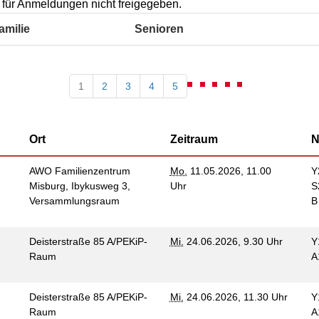
Kommunikation und
st für Anmeldungen nicht freigegeben.
tung für Frauen bei
Teilhabe
licher Gewalt
amilie
Senioren
enhaus in der
on Hannover
angeren- und
1
2
3
4
5
angerschafts-
liktberatung
Ort
Zeitraum
N
AWO Familienzentrum
Mo.
11.05.2026, 11.00
Y
Misburg, Ibykusweg 3,
Uhr
S
Versammlungsraum
Deisterstraße 85 A/PEKiP-
Mi.
24.06.2026, 9.30 Uhr
Y
Raum
A
Deisterstraße 85 A/PEKiP-
Mi.
24.06.2026, 11.30 Uhr
Y
Raum
A