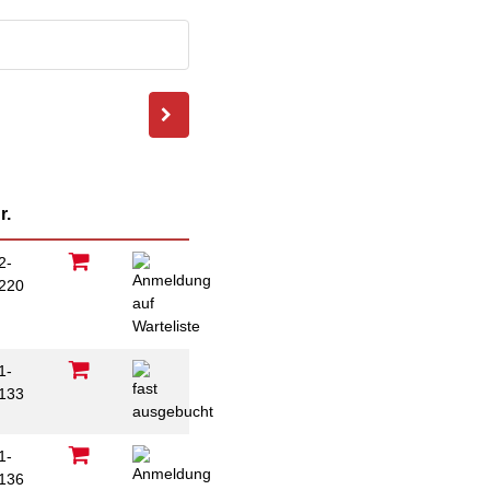
ausfüllen
psychischen
Beeinträchtigungen
Repair Café
Stromsparcheck
Familie
Jugendliche
Ältere Menschen
Migration
Menschen mit
r.
Behinderungen
2-
220
B
1-
133
1-
136