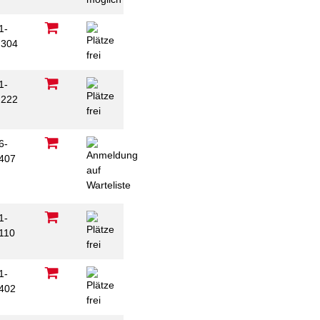
1-
304
1-
222
6-
407
1-
110
1-
402