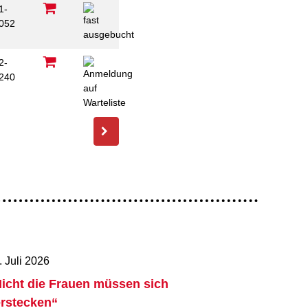
1-
052
2-
240
C
. Juli 2026
icht die Frauen müssen sich
rstecken“