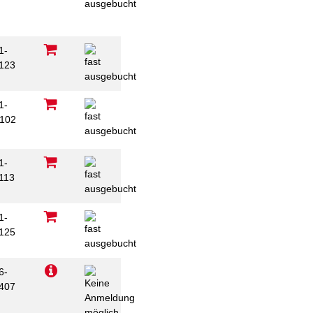
1-
123
1-
102
1-
113
1-
125
6-
407