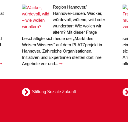
Region Hannover/
at
Hannover-Linden. Wacker,
würdevoll, wütend, wild oder
wunderbar: Wie wollen wir
altern? Mit dieser Frage
d
beschäftigte sich heute der „Markt des
se
l
Weisen Wissens“ auf dem PLATZprojekt in
ei
Hannover. Zahlreiche Organisationen,
si
Initiativen und Expertinnen stellten dort ihre
Am
Angebote vor und...
of
Stiftung Soziale Zukunft