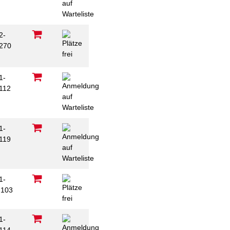
2-
270
C
1-
112
1-
119
1-
103
1-