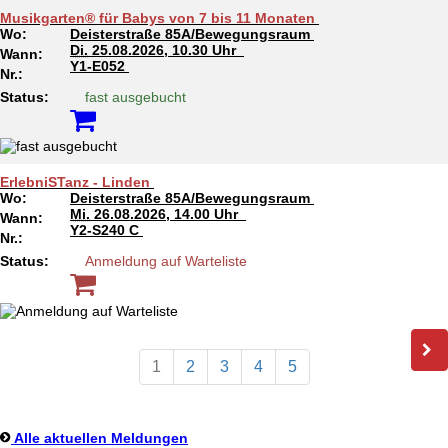
Musikgarten® für Babys von 7 bis 11 Monaten
Wo:
Deisterstraße 85A/Bewegungsraum
Di.
25.08.2026, 10.30 Uhr
Wann:
Y1-E052
Nr.:
Status:
fast ausgebucht
ErlebniSTanz - Linden
Wo:
Deisterstraße 85A/Bewegungsraum
Mi.
26.08.2026, 14.00 Uhr
Wann:
Y2-S240 C
Nr.:
Status:
Anmeldung auf Warteliste
1
2
3
4
5
Alle aktuellen Meldungen