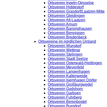
Ortsverein Ingeln-Oesselse
Ortsverein Hiddestorf
Ortsverein Grasdorf/Laatzen-Mitte
Ortsverein Gleidingen
Ortsverein Alt-Laatzen
Ortsverein Arnum
Ortsverein Barsinghausen
Ortsverein Bennigsen
Ortsverein Bredenbeck
Ortsvereine im nördlichen Umland
Ortsverein Wunstorf
Ortsverein Wettmar
Ortsverein Stelingen
Ortsverein Stadt Seelze
Ortsverein Osterwald-Heitlingen
Ortsverein Meyenfeld
Ortsverein Langenhagen
Ortsverein Kaltenweide
Ortsverein Isernhagen Dörfer
Ortsverein Großburgwedel
Ortsverein Godshorn
Ortsverein Garbsen
Ortsverein Fuhrberg
Ortsverein Berenbostel
Ortsverein Burgdorf