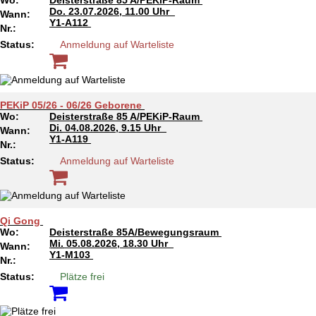
Wo:
Deisterstraße 85 A/PEKiP-Raum
Do.
23.07.2026, 11.00 Uhr
Wann:
Y1-A112
Nr.:
Status:
Anmeldung auf Warteliste
PEKiP 05/26 - 06/26 Geborene
Wo:
Deisterstraße 85 A/PEKiP-Raum
Di.
04.08.2026, 9.15 Uhr
Wann:
Y1-A119
Nr.:
Status:
Anmeldung auf Warteliste
Qi Gong
Wo:
Deisterstraße 85A/Bewegungsraum
Mi.
05.08.2026, 18.30 Uhr
Wann:
Y1-M103
Nr.:
Status:
Plätze frei