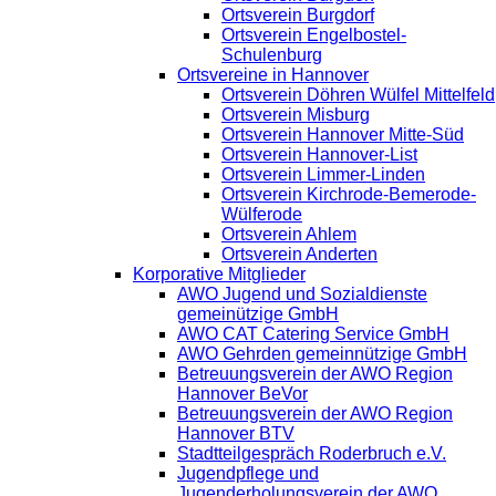
Ortsverein Burgdorf
Ortsverein Engelbostel-
Schulenburg
Ortsvereine in Hannover
Ortsverein Döhren Wülfel Mittelfeld
Ortsverein Misburg
Ortsverein Hannover Mitte-Süd
Ortsverein Hannover-List
Ortsverein Limmer-Linden
Ortsverein Kirchrode-Bemerode-
Wülferode
Ortsverein Ahlem
Ortsverein Anderten
Korporative Mitglieder
AWO Jugend und Sozialdienste
gemeinützige GmbH
AWO CAT Catering Service GmbH
AWO Gehrden gemeinnützige GmbH
Betreuungsverein der AWO Region
Hannover BeVor
Betreuungsverein der AWO Region
Hannover BTV
Stadtteilgespräch Roderbruch e.V.
Jugendpflege und
Jugenderholungsverein der AWO