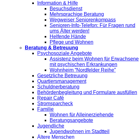
Information & Hilfe
Besuchsdienst
Mehrsprachige Beratung
Wegweiser Seniorenkompass
Senioren-Info-Telefon: Für Fragen rund
ums Älter werden!
Helfende Hände
Pflege und Wohnen
Beratung & Betreuung
Psychosoziale Angebote
Assistenz beim Wohnen für Erwachsene
mit psychischen Erkrankungen
Wohnheim “Nordfelder Reihe”
Gesetzliche Betreuung
Quartiersmanagement
Schuldnerberatung
Behördenbegleitung und Formulare ausfüllen
Repair Café
Stromsparcheck
Familie
Wohnen für Alleinerziehende
Beratungsangebote
Jugendliche
Jugendwohnen im Stadtteil
Ältere Menschen