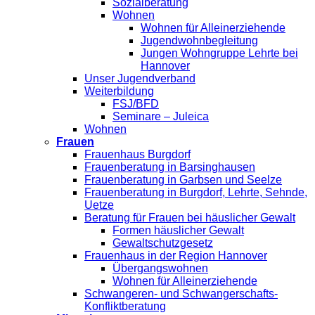
Sozialberatung
Wohnen
Wohnen für Alleinerziehende
Jugendwohnbegleitung
Jungen Wohngruppe Lehrte bei
Hannover
Unser Jugendverband
Weiterbildung
FSJ/BFD
Seminare – Juleica
Wohnen
Frauen
Frauenhaus Burgdorf
Frauenberatung in Barsinghausen
Frauenberatung in Garbsen und Seelze
Frauenberatung in Burgdorf, Lehrte, Sehnde,
Uetze
Beratung für Frauen bei häuslicher Gewalt
Formen häuslicher Gewalt
Gewaltschutzgesetz
Frauenhaus in der Region Hannover
Übergangswohnen
Wohnen für Alleinerziehende
Schwangeren- und Schwangerschafts-
Konfliktberatung