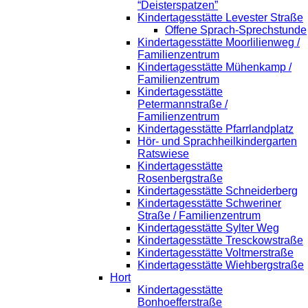
“Deisterspatzen”
Kindertagesstätte Levester Straße
Offene Sprach-Sprechstunde
Kindertagesstätte Moorlilienweg /
Familienzentrum
Kindertagesstätte Mühenkamp /
Familienzentrum
Kindertagesstätte
Petermannstraße /
Familienzentrum
Kindertagesstätte Pfarrlandplatz
Hör- und Sprachheilkindergarten
Ratswiese
Kindertagesstätte
Rosenbergstraße
Kindertagesstätte Schneiderberg
Kindertagesstätte Schweriner
Straße / Familienzentrum
Kindertagesstätte Sylter Weg
Kindertagesstätte Tresckowstraße
Kindertagesstätte Voltmerstraße
Kindertagesstätte Wiehbergstraße
Hort
Kindertagesstätte
Bonhoefferstraße