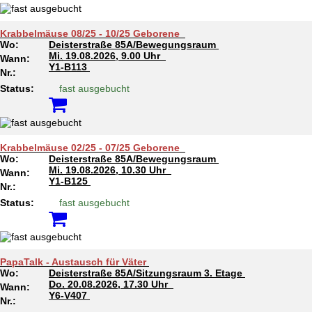
Krabbelmäuse 08/25 - 10/25 Geborene
Wo:
Deisterstraße 85A/Bewegungsraum
Mi.
19.08.2026, 9.00 Uhr
Wann:
Y1-B113
Nr.:
Status:
fast ausgebucht
Krabbelmäuse 02/25 - 07/25 Geborene
Wo:
Deisterstraße 85A/Bewegungsraum
Mi.
19.08.2026, 10.30 Uhr
Wann:
Y1-B125
Nr.:
Status:
fast ausgebucht
PapaTalk - Austausch für Väter
Wo:
Deisterstraße 85A/Sitzungsraum 3. Etage
Do.
20.08.2026, 17.30 Uhr
Wann:
Y6-V407
Nr.: