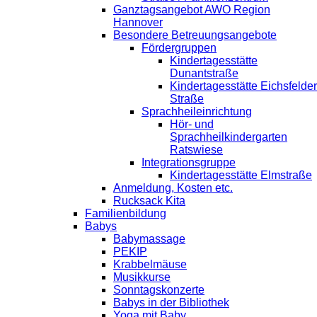
Ganztagsangebot AWO Region
Hannover
Besondere Betreuungsangebote
Fördergruppen
Kindertagesstätte
Dunantstraße
Kindertagesstätte Eichsfelder
Straße
Sprachheileinrichtung
Hör- und
Sprachheilkindergarten
Ratswiese
Integrationsgruppe
Kindertagesstätte Elmstraße
Anmeldung, Kosten etc.
Rucksack Kita
Familienbildung
Babys
Babymassage
PEKIP
Krabbelmäuse
Musikkurse
Sonntagskonzerte
Babys in der Bibliothek
Yoga mit Baby