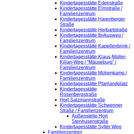
Kindertagesstätte Edenstraße
Kindertagesstätte Elmstraße /
Familienzentrum
Kindertagesstätte Harenberger
Straße
Kindertagesstätte Herbartstraße
Kindertagesstätte Ibykusweg /
Familienzentrum
Kindertagesstätte Kapellenbrink /
Familienzentrum
Kindertagesstätte Klaus-Müller-
Kilian-Weg / “Mäuseburg” /
Familienzentrum
Kindertagesstätte Mühenkamp /
Familienzentrum
Kindertagesstätte Pfarrlandplatz
Kindertagesstätte
Rosenbergstraße
Hort Salzmannstraße
Kindertagesstätte Schweriner
Straße / Familienzentrum
Außenstelle Hort
Stenhusenstraße
Kindertagesstätte Sylter Weg
Familienzentren