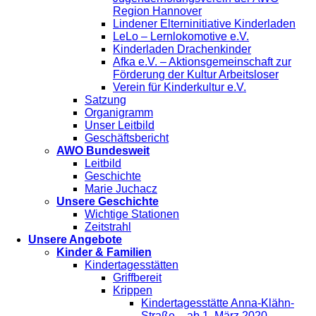
Region Hannover
Lindener Elterninitiative Kinderladen
LeLo – Lernlokomotive e.V.
Kinderladen Drachenkinder
Afka e.V. – Aktionsgemeinschaft zur
Förderung der Kultur Arbeitsloser
Verein für Kinderkultur e.V.
Satzung
Organigramm
Unser Leitbild
Geschäftsbericht
AWO Bundesweit
Leitbild
Geschichte
Marie Juchacz
Unsere Geschichte
Wichtige Stationen
Zeitstrahl
Unsere Angebote
Kinder & Familien
Kindertagesstätten
Griffbereit
Krippen
Kindertagesstätte Anna-Klähn-
Straße – ab 1. März 2020