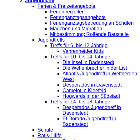
Jugendliche
Ferien & Freizeitangebote
Ferienfreizeiten
Ferienganztagsangebote
Ferienganztagsbetreuung an Schulen
Mädchen und Migration
Mitbestimmung: Rollende Baustelle
Jugendtreffs
Treffs für 6- bis 12-Jährige
Vahrenheider Kids
Treffs für 10- bis 14-Jährige
Die Insel in Badenstedt
Die Wellenbrecher in der List
Atlantis Jugendtreff in Wettbergen
West
Desperados in Davenstedt
Camelot in Kleefeld
Hogwards in der Südstadt
Treffs für 14- bis 18-Jährige
Desperados Jugendtreff in
Davenstedt
El Dorado Jugendtreff in
Badenstedt
Schule
Rat & Hilfe