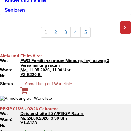
Kinder und Familie
Senioren
1
2
3
4
5
Aktiv und Fit im Alter
Wo:
AWO Familienzentrum Misburg, Ibykusweg 3,
Versammlungsraum
Wann:
Mo.
11.05.2026, 11.00 Uhr
Y2-S220 B
Nr.:
Status:
Anmeldung auf Warteliste
PEKiP 01/26 - 02/26 Geborene
Wo:
Deisterstraße 85 A/PEKiP-Raum
Mi.
24.06.2026, 9.30 Uhr
Wann:
Y1-A133
Nr.: