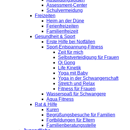
Assessment-Center
Schulvermeidung
Freizeiten
Heim an der Düne
Ferienfreizeiten
Familienfreizeit
Gesundheit & Sport
Erste Hilfe bei Notfällen
Sport-Entspannung-Fitness
Zeit für mich
Selbstverteidigung für Frauen
Qi Gong
Life Kinetik
Yoga mit Baby
Yoga in der Schwangerschaft
Stretch und Relax
Fitness für Frauen
Wasserspaß für Schwangere
Aqua Fitness
Rat & Hilfe
Kuren
Begrüßungsbesuche für Familien
Fortbildungen für Eltern
Familienberatungsstelle