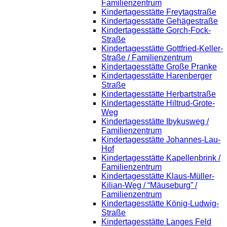
Familienzentrum
Kindertagesstätte Freytagstraße
Kindertagesstätte Gehägestraße
Kindertagesstätte Gorch-Fock-
Straße
Kindertagesstätte Gottfried-Keller-
Straße / Familienzentrum
Kindertagesstätte Große Pranke
Kindertagesstätte Harenberger
Straße
Kindertagesstätte Herbartstraße
Kindertagesstätte Hiltrud-Grote-
Weg
Kindertagesstätte Ibykusweg /
Familienzentrum
Kindertagesstätte Johannes-Lau-
Hof
Kindertagesstätte Kapellenbrink /
Familienzentrum
Kindertagesstätte Klaus-Müller-
Kilian-Weg / “Mäuseburg” /
Familienzentrum
Kindertagesstätte König-Ludwig-
Straße
Kindertagesstätte Langes Feld