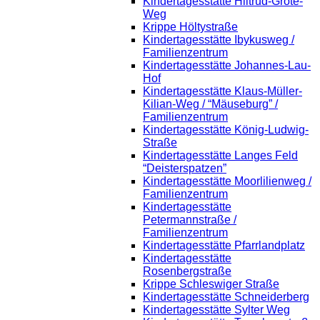
Kindertagesstätte Hiltrud-Grote-
Weg
Krippe Höltystraße
Kindertagesstätte Ibykusweg /
Familienzentrum
Kindertagesstätte Johannes-Lau-
Hof
Kindertagesstätte Klaus-Müller-
Kilian-Weg / “Mäuseburg” /
Familienzentrum
Kindertagesstätte König-Ludwig-
Straße
Kindertagesstätte Langes Feld
“Deisterspatzen”
Kindertagesstätte Moorlilienweg /
Familienzentrum
Kindertagesstätte
Petermannstraße /
Familienzentrum
Kindertagesstätte Pfarrlandplatz
Kindertagesstätte
Rosenbergstraße
Krippe Schleswiger Straße
Kindertagesstätte Schneiderberg
Kindertagesstätte Sylter Weg