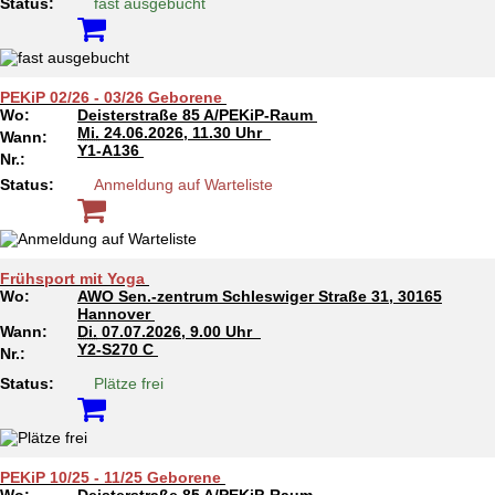
Status:
fast ausgebucht
PEKiP 02/26 - 03/26 Geborene
Wo:
Deisterstraße 85 A/PEKiP-Raum
Mi.
24.06.2026, 11.30 Uhr
Wann:
Y1-A136
Nr.:
Status:
Anmeldung auf Warteliste
Frühsport mit Yoga
Wo:
AWO Sen.-zentrum Schleswiger Straße 31, 30165
Hannover
Wann:
Di.
07.07.2026, 9.00 Uhr
Y2-S270 C
Nr.:
Status:
Plätze frei
PEKiP 10/25 - 11/25 Geborene