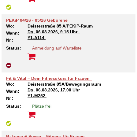
Kindertagesstätte Moorlilienweg /
Kindertagesstätte Schneiderberg
Offene Sprach-Sprechstunde
Familienzentrum
PEKiP 04/26 - 05/26 Geborene
Kindertagesstätte Sylter Weg
Kindertagesstätte Mühenkamp / Familienzentrum
Wo:
Deisterstraße 85 A/PEKiP-Raum
Do.
06.08.2026, 9.15 Uhr
Wann:
Y1-A114
Kindertagesstätte Petermannstraße /
Nr.:
Kindertagesstätte Tresckowstraße
Familienzentrum
Status:
Anmeldung auf Warteliste
Kindertagesstätte Voltmerstraße
Kindertagesstätte Pfarrlandplatz
Kindertagesstätte Wiehbergstraße
Hör- und Sprachheilkindergarten Ratswiese
Fit & Vital – Dein Fitnesskurs für Frauen
Wo:
Deisterstraße 85A/Bewegungsraum
Kindertagesstätte Rosenbergstraße
Do.
06.08.2026, 17.00 Uhr
Wann:
Y1-M252
Nr.:
Kindertagesstätte Schneiderberg
Status:
Plätze frei
Kindertagesstätte Schweriner Straße /
Familienzentrum
Kindertagesstätte Sylter Weg
Balance & Power – Fitness für Frauen