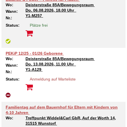
Wo:
Deisterstraße 85A/Bewegungsraum
Do.
06.08.2026, 18.00 Uhr
Wann:
Kindertagesstätte Tresckowstraße
Y1-M257
Nr.:
Status:
Plätze frei
Kindertagesstätte Voltmerstraße
Kindertagesstätte Wiehbergstraße
PEKiP 12/25 - 01/26 Geborene
Wo:
Deisterstraße 85A/Bewegungsraum
Do.
13.08.2026, 11.00 Uhr
Wann:
Y1-A129
Nr.:
Status:
Anmeldung auf Warteliste
Familientag auf dem Bauernhof für Eltern mit Kindern von
4-10 Jahren
Wo:
Treffpunkt Widdel&Carl GbR, Auf der Worth 14,
31515 Wunstorf