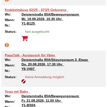
Krabbelmäuse 02/25 - 07/25 Geborene
Wo:
Deisterstraße 85A/Bewegungsraum
Mi.
19.08.2026, 10.30 Uhr
Wann:
Y1-B125
Nr.:
Status:
fast ausgebucht
PapaTalk - Austausch für Väter
Wo:
Deisterstraße 85A/Sitzungsraum 3. Etage
Do.
20.08.2026, 17.30 Uhr
Wann:
Y6-V407
Nr.:
Status:
Keine Anmeldung möglich
Yoga mit Baby
Wo:
Deisterstraße 85A/Bewegungsraum
Fr.
21.08.2026, 11.00 Uhr
Wann:
Y1-M304