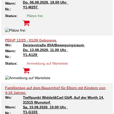
Do.
06.08.2026, 18.00 Uhr
Wann:
Kindertagesstätte Tresckowstraße
Y1-M257
Nr.:
Status:
Plätze frei
Kindertagesstätte Voltmerstraße
Kindertagesstätte Wiehbergstraße
PEKiP 12/25 - 01/26 Geborene
Wo:
Deisterstraße 85A/Bewegungsraum
Do.
13.08.2026, 11.00 Uhr
Wann:
Y1-A129
Nr.:
Status:
Anmeldung auf Warteliste
Familientag auf dem Bauernhof für Eltern mit Kindern von
4-10 Jahren
Wo:
Treffpunkt Widdel&Carl GbR, Auf der Worth 14,
31515 Wunstorf
Wann:
Sa.
15.08.2026, 10.00 Uhr
Y1-G103
Nr.: