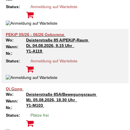
Kindertagesstätte Johannes-Lau-Hof
Kindertagesstätte Herbartstraße
Status:
Anmeldung auf Warteliste
Kindertagesstätte Klaus-Müller-Kilian-Weg /
Kindertagesstätte Hiltrud-Grote-Weg
“Mäuseburg” / Familienzentrum
Kindertagesstätte König-Ludwig-Straße
Kindertagesstätte Ibykusweg / Familienzentrum
PEKiP 05/26 - 06/26 Geborene
Wo:
Deisterstraße 85 A/PEKiP-Raum
Kindertagesstätte Langes Feld “Deisterspatzen”
Kindertagesstätte Johannes-Lau-Hof
Di.
04.08.2026, 9.15 Uhr
Wann:
Y1-A119
Nr.:
Kindertagesstätte Moorlilienweg /
Kindertagesstätte Kapellenbrink /
Status:
Anmeldung auf Warteliste
Familienzentrum
Familienzentrum
Kindertagesstätte Petermannstraße /
Kindertagesstätte Klaus-Müller-Kilian-Weg /
Familienzentrum
“Mäuseburg” / Familienzentrum
Qi Gong
Kindertagesstätte Pfarrlandplatz
Kindertagesstätte König-Ludwig-Straße
Wo:
Deisterstraße 85A/Bewegungsraum
Mi.
05.08.2026, 18.30 Uhr
Wann:
Kindertagesstätte Rosenbergstraße
Kindertagesstätte Langes Feld “Deisterspatzen”
Y1-M103
Nr.:
Status:
Plätze frei
Krippe Schleswiger Straße
Kindertagesstätte Levester Straße