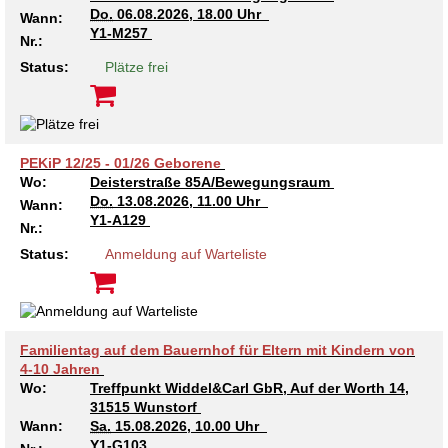
Do.
06.08.2026, 18.00 Uhr
Wann:
Kindertagesstätte Tresckowstraße
Y1-M257
Nr.:
Status:
Plätze frei
Kindertagesstätte Voltmerstraße
Kindertagesstätte Wiehbergstraße
PEKiP 12/25 - 01/26 Geborene
Wo:
Deisterstraße 85A/Bewegungsraum
Do.
13.08.2026, 11.00 Uhr
Wann:
Y1-A129
Nr.:
Status:
Anmeldung auf Warteliste
Familientag auf dem Bauernhof für Eltern mit Kindern von
4-10 Jahren
Wo:
Treffpunkt Widdel&Carl GbR, Auf der Worth 14,
31515 Wunstorf
Wann:
Sa.
15.08.2026, 10.00 Uhr
Y1-G103