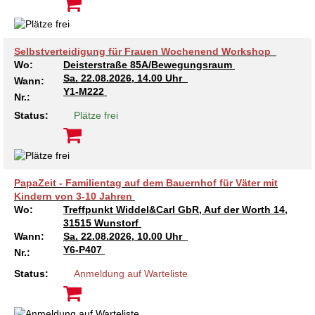
Selbstverteidigung für Frauen Wochenend Workshop
Wo:
Deisterstraße 85A/Bewegungsraum
Sa.
22.08.2026, 14.00 Uhr
Wann:
Y1-M222
Nr.:
Status:
Plätze frei
PapaZeit - Familientag auf dem Bauernhof für Väter mit
Kindern von 3-10 Jahren
Wo:
Treffpunkt Widdel&Carl GbR, Auf der Worth 14,
31515 Wunstorf
Wann:
Sa.
22.08.2026, 10.00 Uhr
Y6-P407
Nr.:
Status:
Anmeldung auf Warteliste