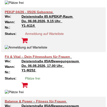
Kindertagesstätte Moorlilienweg /
Kindertagesstätte Schneiderberg
Offene Sprach-Sprechstunde
Familienzentrum
PEKiP 04/26 - 05/26 Geborene
Kindertagesstätte Sylter Weg
Kindertagesstätte Mühenkamp / Familienzentrum
Wo:
Deisterstraße 85 A/PEKiP-Raum
Do.
06.08.2026, 9.15 Uhr
Wann:
Kindertagesstätte Petermannstraße /
Y1-A114
Kindertagesstätte Tresckowstraße
Nr.:
Familienzentrum
Status:
Anmeldung auf Warteliste
Kindertagesstätte Voltmerstraße
Kindertagesstätte Pfarrlandplatz
Kindertagesstätte Wiehbergstraße
Hör- und Sprachheilkindergarten Ratswiese
Fit & Vital – Dein Fitnesskurs für Frauen
Wo:
Deisterstraße 85A/Bewegungsraum
Kindertagesstätte Rosenbergstraße
Do.
06.08.2026, 17.00 Uhr
Wann:
Y1-M252
Nr.:
Kindertagesstätte Schneiderberg
Status:
Plätze frei
Kindertagesstätte Schweriner Straße /
Familienzentrum
Kindertagesstätte Sylter Weg
Balance & Power – Fitness für Frauen
Wo:
Deisterstraße 85A/Bewegungsraum