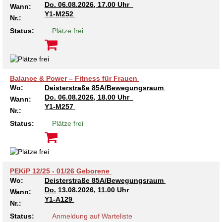
Do.
06.08.2026, 17.00 Uhr
Wann:
Kindertagesstätte Tresckowstraße
Y1-M252
Nr.:
Status:
Plätze frei
Kindertagesstätte Voltmerstraße
Kindertagesstätte Wiehbergstraße
Balance & Power – Fitness für Frauen
Wo:
Deisterstraße 85A/Bewegungsraum
Do.
06.08.2026, 18.00 Uhr
Wann:
Y1-M257
Nr.:
Status:
Plätze frei
PEKiP 12/25 - 01/26 Geborene
Wo:
Deisterstraße 85A/Bewegungsraum
Do.
13.08.2026, 11.00 Uhr
Wann:
Y1-A129
Nr.:
Status:
Anmeldung auf Warteliste