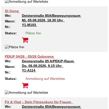
Kindertagesstätte Moorlilienweg /
Kindertagesstätte Schneiderberg
Offene Sprach-Sprechstunde
Familienzentrum
Qi Gong
Kindertagesstätte Sylter Weg
Kindertagesstätte Mühenkamp / Familienzentrum
Wo:
Deisterstraße 85A/Bewegungsraum
Mi.
05.08.2026, 18.30 Uhr
Wann:
Y1-M103
Kindertagesstätte Petermannstraße /
Nr.:
Kindertagesstätte Tresckowstraße
Familienzentrum
Status:
Plätze frei
Kindertagesstätte Voltmerstraße
Kindertagesstätte Pfarrlandplatz
Kindertagesstätte Wiehbergstraße
Hör- und Sprachheilkindergarten Ratswiese
PEKiP 04/26 - 05/26 Geborene
Wo:
Deisterstraße 85 A/PEKiP-Raum
Kindertagesstätte Rosenbergstraße
Do.
06.08.2026, 9.15 Uhr
Wann:
Y1-A114
Nr.:
Kindertagesstätte Schneiderberg
Status:
Anmeldung auf Warteliste
Kindertagesstätte Schweriner Straße /
Familienzentrum
Fit & Vital – Dein Fitnesskurs für Frauen
Kindertagesstätte Sylter Weg
Wo:
Deisterstraße 85A/Bewegungsraum