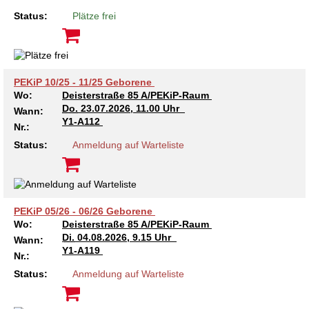
Kindertagesstätte Johannes-Lau-Hof
Kindertagesstätte Herbartstraße
Status:
Plätze frei
Kindertagesstätte Klaus-Müller-Kilian-Weg /
Kindertagesstätte Hiltrud-Grote-Weg
“Mäuseburg” / Familienzentrum
Kindertagesstätte König-Ludwig-Straße
Kindertagesstätte Ibykusweg / Familienzentrum
PEKiP 10/25 - 11/25 Geborene
Wo:
Deisterstraße 85 A/PEKiP-Raum
Kindertagesstätte Langes Feld “Deisterspatzen”
Kindertagesstätte Johannes-Lau-Hof
Do.
23.07.2026, 11.00 Uhr
Wann:
Y1-A112
Nr.:
Kindertagesstätte Moorlilienweg /
Kindertagesstätte Kapellenbrink /
Status:
Anmeldung auf Warteliste
Familienzentrum
Familienzentrum
Kindertagesstätte Petermannstraße /
Kindertagesstätte Klaus-Müller-Kilian-Weg /
Familienzentrum
“Mäuseburg” / Familienzentrum
PEKiP 05/26 - 06/26 Geborene
Kindertagesstätte Pfarrlandplatz
Kindertagesstätte König-Ludwig-Straße
Wo:
Deisterstraße 85 A/PEKiP-Raum
Di.
04.08.2026, 9.15 Uhr
Wann:
Kindertagesstätte Rosenbergstraße
Kindertagesstätte Langes Feld “Deisterspatzen”
Y1-A119
Nr.:
Status:
Anmeldung auf Warteliste
Krippe Schleswiger Straße
Kindertagesstätte Levester Straße