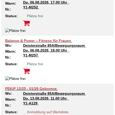
Do.
06.08.2026, 17.00 Uhr
Wann:
Kindertagesstätte Tresckowstraße
Y1-M252
Nr.:
Status:
Plätze frei
Kindertagesstätte Voltmerstraße
Kindertagesstätte Wiehbergstraße
Balance & Power – Fitness für Frauen
Wo:
Deisterstraße 85A/Bewegungsraum
Do.
06.08.2026, 18.00 Uhr
Wann:
Y1-M257
Nr.:
Status:
Plätze frei
PEKiP 12/25 - 01/26 Geborene
Wo:
Deisterstraße 85A/Bewegungsraum
Do.
13.08.2026, 11.00 Uhr
Wann:
Y1-A129
Nr.:
Status:
Anmeldung auf Warteliste