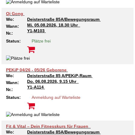
Kindertagesstätte Moorlilienweg /
Kindertagesstätte Schneiderberg
Offene Sprach-Sprechstunde
Familienzentrum
Qi Gong
Kindertagesstätte Sylter Weg
Kindertagesstätte Mühenkamp / Familienzentrum
Wo:
Deisterstraße 85A/Bewegungsraum
Mi.
05.08.2026, 18.30 Uhr
Wann:
Y1-M103
Kindertagesstätte Petermannstraße /
Nr.:
Kindertagesstätte Tresckowstraße
Familienzentrum
Status:
Plätze frei
Kindertagesstätte Voltmerstraße
Kindertagesstätte Pfarrlandplatz
Kindertagesstätte Wiehbergstraße
Hör- und Sprachheilkindergarten Ratswiese
PEKiP 04/26 - 05/26 Geborene
Wo:
Deisterstraße 85 A/PEKiP-Raum
Kindertagesstätte Rosenbergstraße
Do.
06.08.2026, 9.15 Uhr
Wann:
Y1-A114
Nr.:
Kindertagesstätte Schneiderberg
Status:
Anmeldung auf Warteliste
Kindertagesstätte Schweriner Straße /
Familienzentrum
Fit & Vital – Dein Fitnesskurs für Frauen
Kindertagesstätte Sylter Weg
Wo:
Deisterstraße 85A/Bewegungsraum