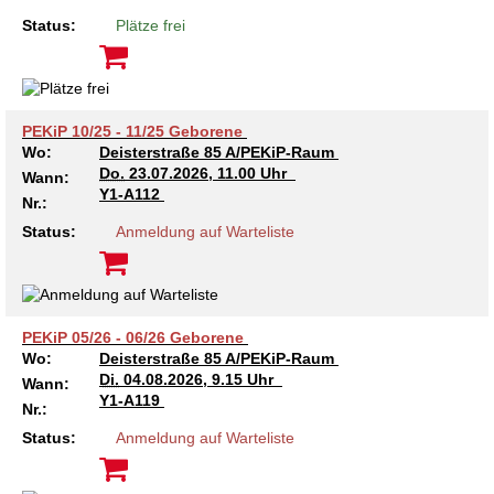
Kindertagesstätte Johannes-Lau-Hof
Kindertagesstätte Herbartstraße
Status:
Plätze frei
Kindertagesstätte Klaus-Müller-Kilian-Weg /
Kindertagesstätte Hiltrud-Grote-Weg
“Mäuseburg” / Familienzentrum
Kindertagesstätte König-Ludwig-Straße
Kindertagesstätte Ibykusweg / Familienzentrum
PEKiP 10/25 - 11/25 Geborene
Wo:
Deisterstraße 85 A/PEKiP-Raum
Kindertagesstätte Langes Feld “Deisterspatzen”
Kindertagesstätte Johannes-Lau-Hof
Do.
23.07.2026, 11.00 Uhr
Wann:
Y1-A112
Nr.:
Kindertagesstätte Moorlilienweg /
Kindertagesstätte Kapellenbrink /
Status:
Anmeldung auf Warteliste
Familienzentrum
Familienzentrum
Kindertagesstätte Petermannstraße /
Kindertagesstätte Klaus-Müller-Kilian-Weg /
Familienzentrum
“Mäuseburg” / Familienzentrum
PEKiP 05/26 - 06/26 Geborene
Kindertagesstätte Pfarrlandplatz
Kindertagesstätte König-Ludwig-Straße
Wo:
Deisterstraße 85 A/PEKiP-Raum
Di.
04.08.2026, 9.15 Uhr
Wann:
Kindertagesstätte Rosenbergstraße
Kindertagesstätte Langes Feld “Deisterspatzen”
Y1-A119
Nr.:
Status:
Anmeldung auf Warteliste
Krippe Schleswiger Straße
Kindertagesstätte Levester Straße