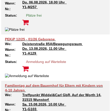
Do.
06.08.2026, 18.00 Uhr
Wann:
Kindertagesstätte Tresckowstraße
Y1-M257
Nr.:
Status:
Plätze frei
Kindertagesstätte Voltmerstraße
Kindertagesstätte Wiehbergstraße
PEKiP 12/25 - 01/26 Geborene
Wo:
Deisterstraße 85A/Bewegungsraum
Do.
13.08.2026, 11.00 Uhr
Wann:
Y1-A129
Nr.:
Status:
Anmeldung auf Warteliste
Familientag auf dem Bauernhof für Eltern mit Kindern von
4-10 Jahren
Wo:
Treffpunkt Widdel&Carl GbR, Auf der Worth 14,
31515 Wunstorf
Wann:
Sa.
15.08.2026, 10.00 Uhr
Y1-G103
Nr.: