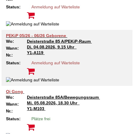
Kindertagesstätte Johannes-Lau-Hof
Kindertagesstätte Herbartstraße
Status:
Anmeldung auf Warteliste
Kindertagesstätte Klaus-Müller-Kilian-Weg /
Kindertagesstätte Hiltrud-Grote-Weg
“Mäuseburg” / Familienzentrum
Kindertagesstätte König-Ludwig-Straße
Kindertagesstätte Ibykusweg / Familienzentrum
PEKiP 05/26 - 06/26 Geborene
Wo:
Deisterstraße 85 A/PEKiP-Raum
Kindertagesstätte Langes Feld “Deisterspatzen”
Kindertagesstätte Johannes-Lau-Hof
Di.
04.08.2026, 9.15 Uhr
Wann:
Y1-A119
Nr.:
Kindertagesstätte Moorlilienweg /
Kindertagesstätte Kapellenbrink /
Status:
Anmeldung auf Warteliste
Familienzentrum
Familienzentrum
Kindertagesstätte Petermannstraße /
Kindertagesstätte Klaus-Müller-Kilian-Weg /
Familienzentrum
“Mäuseburg” / Familienzentrum
Qi Gong
Kindertagesstätte Pfarrlandplatz
Kindertagesstätte König-Ludwig-Straße
Wo:
Deisterstraße 85A/Bewegungsraum
Mi.
05.08.2026, 18.30 Uhr
Wann:
Kindertagesstätte Rosenbergstraße
Kindertagesstätte Langes Feld “Deisterspatzen”
Y1-M103
Nr.:
Status:
Plätze frei
Krippe Schleswiger Straße
Kindertagesstätte Levester Straße