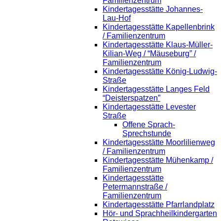
Familienzentrum
Kindertagesstätte Johannes-
Lau-Hof
Kindertagesstätte Kapellenbrink
/ Familienzentrum
Kindertagesstätte Klaus-Müller-
Kilian-Weg / “Mäuseburg” /
Familienzentrum
Kindertagesstätte König-Ludwig-
Straße
Kindertagesstätte Langes Feld
“Deisterspatzen”
Kindertagesstätte Levester
Straße
Offene Sprach-
Sprechstunde
Kindertagesstätte Moorlilienweg
/ Familienzentrum
Kindertagesstätte Mühenkamp /
Familienzentrum
Kindertagesstätte
Petermannstraße /
Familienzentrum
Kindertagesstätte Pfarrlandplatz
Hör- und Sprachheilkindergarten