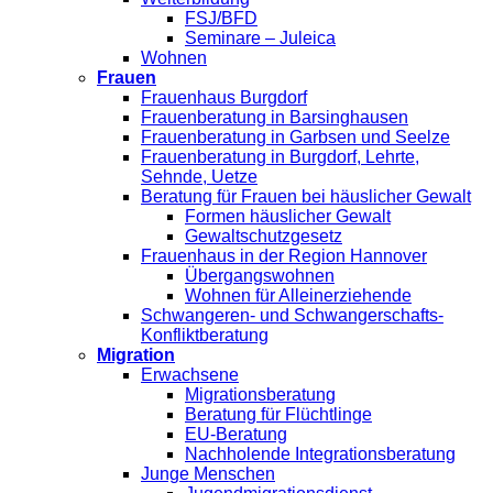
FSJ/BFD
Seminare – Juleica
Wohnen
Frauen
Frauenhaus Burgdorf
Frauenberatung in Barsinghausen
Frauenberatung in Garbsen und Seelze
Frauenberatung in Burgdorf, Lehrte,
Sehnde, Uetze
Beratung für Frauen bei häuslicher Gewalt
Formen häuslicher Gewalt
Gewaltschutzgesetz
Frauenhaus in der Region Hannover
Übergangswohnen
Wohnen für Alleinerziehende
Schwangeren- und Schwangerschafts-
Konfliktberatung
Migration
Erwachsene
Migrationsberatung
Beratung für Flüchtlinge
EU-Beratung
Nachholende Integrationsberatung
Junge Menschen