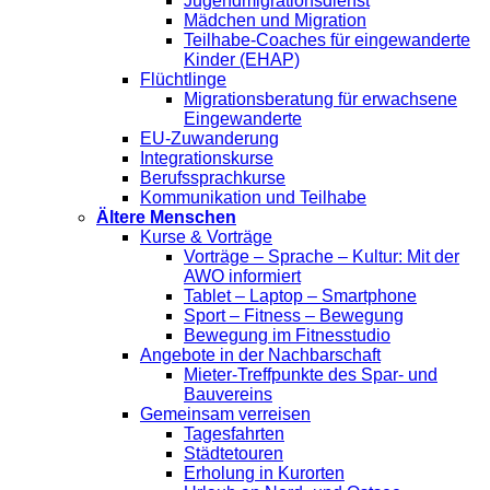
Jugendmigrationsdienst
Mädchen und Migration
Teilhabe-Coaches für eingewanderte
Kinder (EHAP)
Flüchtlinge
Migrationsberatung für erwachsene
Eingewanderte
EU-Zuwanderung
Integrationskurse
Berufssprachkurse
Kommunikation und Teilhabe
Ältere Menschen
Kurse & Vorträge
Vorträge – Sprache – Kultur: Mit der
AWO informiert
Tablet – Laptop – Smartphone
Sport – Fitness – Bewegung
Bewegung im Fitnesstudio
Angebote in der Nachbarschaft
Mieter-Treffpunkte des Spar- und
Bauvereins
Gemeinsam verreisen
Tagesfahrten
Städtetouren
Erholung in Kurorten