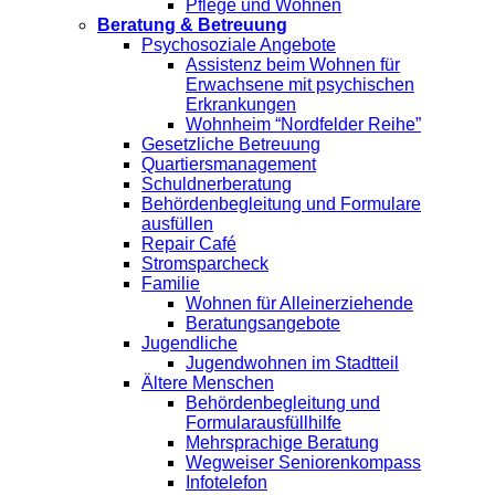
Pflege und Wohnen
Beratung & Betreuung
Psychosoziale Angebote
Assistenz beim Wohnen für
Erwachsene mit psychischen
Erkrankungen
Wohnheim “Nordfelder Reihe”
Gesetzliche Betreuung
Quartiersmanagement
Schuldnerberatung
Behördenbegleitung und Formulare
ausfüllen
Repair Café
Stromsparcheck
Familie
Wohnen für Alleinerziehende
Beratungsangebote
Jugendliche
Jugendwohnen im Stadtteil
Ältere Menschen
Behördenbegleitung und
Formularausfüllhilfe
Mehrsprachige Beratung
Wegweiser Seniorenkompass
Infotelefon