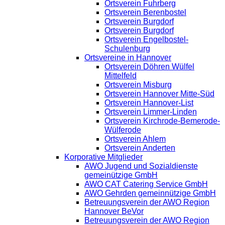
Ortsverein Fuhrberg
Ortsverein Berenbostel
Ortsverein Burgdorf
Ortsverein Burgdorf
Ortsverein Engelbostel-
Schulenburg
Ortsvereine in Hannover
Ortsverein Döhren Wülfel
Mittelfeld
Ortsverein Misburg
Ortsverein Hannover Mitte-Süd
Ortsverein Hannover-List
Ortsverein Limmer-Linden
Ortsverein Kirchrode-Bemerode-
Wülferode
Ortsverein Ahlem
Ortsverein Anderten
Korporative Mitglieder
AWO Jugend und Sozialdienste
gemeinützige GmbH
AWO CAT Catering Service GmbH
AWO Gehrden gemeinnützige GmbH
Betreuungsverein der AWO Region
Hannover BeVor
Betreuungsverein der AWO Region