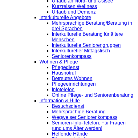
Urlaub an Nord- und Ostsee
Kurzreisen Wellness
Urlaub und Demenz
Interkulturelle Angebote
Mehrsprachige Beratung/Beratung in
drei Sprachen
Interkulturelle Beratung für ältere
Menschen
Interkulturelle Seniorengruppen
Interkultureller Mittagstisch
Seniorenkompass
Wohnen & Pflege
Pflegedienst
Hausnotruf
Betreutes Wohnen
Pflegeeinrichtungen
Infotelefon
Online Pflege- und Seniorenberatung
Information & Hilfe
Besuchsdienst
Mehrsprachige Beratung
Wegweiser Seniorenkompass
Senioren-Info-Telefon: Für Fragen
rund ums Älter werden!
Helfende Hände