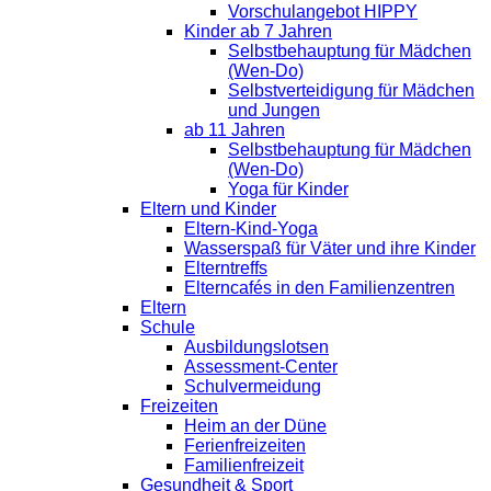
Vorschulangebot HIPPY
Kinder ab 7 Jahren
Selbstbehauptung für Mädchen
(Wen-Do)
Selbstverteidigung für Mädchen
und Jungen
ab 11 Jahren
Selbstbehauptung für Mädchen
(Wen-Do)
Yoga für Kinder
Eltern und Kinder
Eltern-Kind-Yoga
Wasserspaß für Väter und ihre Kinder
Elterntreffs
Elterncafés in den Familienzentren
Eltern
Schule
Ausbildungslotsen
Assessment-Center
Schulvermeidung
Freizeiten
Heim an der Düne
Ferienfreizeiten
Familienfreizeit
Gesundheit & Sport