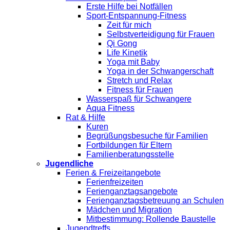
Erste Hilfe bei Notfällen
Sport-Entspannung-Fitness
Zeit für mich
Selbstverteidigung für Frauen
Qi Gong
Life Kinetik
Yoga mit Baby
Yoga in der Schwangerschaft
Stretch und Relax
Fitness für Frauen
Wasserspaß für Schwangere
Aqua Fitness
Rat & Hilfe
Kuren
Begrüßungsbesuche für Familien
Fortbildungen für Eltern
Familienberatungsstelle
Jugendliche
Ferien & Freizeitangebote
Ferienfreizeiten
Ferienganztagsangebote
Ferienganztagsbetreuung an Schulen
Mädchen und Migration
Mitbestimmung: Rollende Baustelle
Jugendtreffs