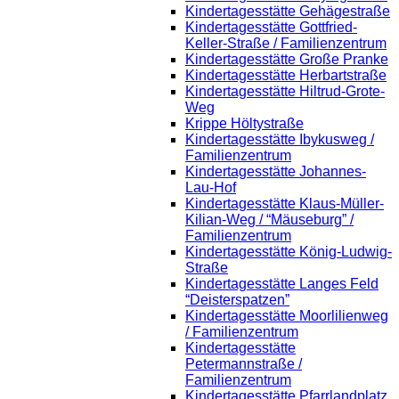
Kindertagesstätte Gehägestraße
Kindertagesstätte Gottfried-
Keller-Straße / Familienzentrum
Kindertagesstätte Große Pranke
Kindertagesstätte Herbartstraße
Kindertagesstätte Hiltrud-Grote-
Weg
Krippe Höltystraße
Kindertagesstätte Ibykusweg /
Familienzentrum
Kindertagesstätte Johannes-
Lau-Hof
Kindertagesstätte Klaus-Müller-
Kilian-Weg / “Mäuseburg” /
Familienzentrum
Kindertagesstätte König-Ludwig-
Straße
Kindertagesstätte Langes Feld
“Deisterspatzen”
Kindertagesstätte Moorlilienweg
/ Familienzentrum
Kindertagesstätte
Petermannstraße /
Familienzentrum
Kindertagesstätte Pfarrlandplatz